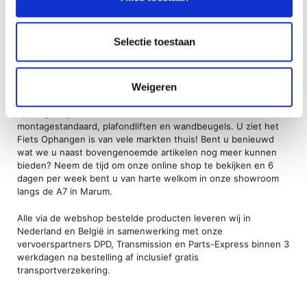
motorfiets op de heftafel en zet hem vervolgens moeiteloos
op de juiste werkhoogte voor onderhoud of een poetsbeurt.
De schuur, bijkeuken of garage er ordentelijk uit laten zien met
Selectie toestaan
de vele ophanghaken en opbergsystemen van Fiets
Ophangen. Een fiets voor dagelijks gebruik aan het voorwiel
ophangen, uw racefiets of mountainbike na de toertocht
Weigeren
onderhouden met behulp van een fiets reparatiestandaard en
daarna ophangen gaat eenvoudig met een van de vele fiets
ophangbeugels. U heeft onder andere de keuze uit een fiets
montagestandaard, plafondliften en wandbeugels. U ziet het
Fiets Ophangen is van vele markten thuis! Bent u benieuwd
wat we u naast bovengenoemde artikelen nog meer kunnen
bieden? Neem de tijd om onze online shop te bekijken en 6
dagen per week bent u van harte welkom in onze showroom
langs de A7 in Marum.
Alle via de webshop bestelde producten leveren wij in
Nederland en België in samenwerking met onze
vervoerspartners DPD, Transmission en Parts-Express binnen 3
werkdagen na bestelling af inclusief gratis
transportverzekering.