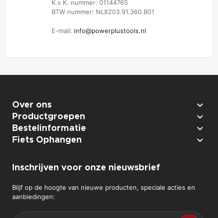
K.v.K. nummer: 01144765
BTW nummer: NL8203.91.360.B01
E-mail:
info@powerplustools.nl

Over ons

Productgroepen

Bestelinformatie

Fiets Ophangen
Inschrijven voor onze nieuwsbrief
Blijf op de hoogte van nieuwe producten, speciale acties en
aanbiedingen: