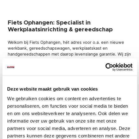
Fiets Ophangen: Specialist in
Werkplaatsinrichting & gereedschap
Welkom bij Fiets Ophangen, hét adres voor o.a. een nieuwe
werkbank, gereedschapswagen, werkplaatskast en
handgereedschappen met daarop levenslange garantie. Wij zijn
een gezond en innovatief familiebedrijf waar u terecht kunt
voor een breed assortiment werkplaatsinrichting. Tot onze
trouwe klantenkring behoren particulieren, bedrijven, scholen
en instellingen. Ons assortiment is groot en divers en alle
producten worden uit voorraad geleverd.
Deze website maakt gebruik van cookies
Up-to-date voorraad, 24/7 bereikbaarheid
We gebruiken cookies om content en advertenties te
en service op maat
personaliseren, om functies voor social media te bieden
en om ons websiteverkeer te analyseren. Ook delen we
Fiets Ophangen is specialist op het gebied van werkbanken. In
informatie over uw gebruik van onze site met onze
onze collectie treft u regelmatig de nieuwste modellen aan
zoals een werkbank hoekopstelling en complete
partners voor social media, adverteren en analyse. Deze
werkplaatssets. Ook voor een straalcabine met of zonder
partners kunnen deze gegevens combineren met andere