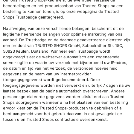
Om ons Trusted Shops-keurmerk, de eventueel verzamelde
beoordelingen en het productaanbod van Trusted Shops na een
bestelling te kunnen tonen, is op onze webpagina de Trusted
Shops Trustbadge geïntegreerd.
Na afweging van onze verschillende belangen, beschermt dit de
legitieme heersende belangen voor optimale marketing van ons
aanbod. De Trustbadge en de daarmee geadverteerde diensten zijn
een product van TRUSTED SHOPS GmbH, Subbelrather Str. 15C,
50823 Keulen, Duitsland. Wanneer een Trustbadge wordt
opgevraagd slaat de webserver automatisch een zogenaamde
server-logfile op waarin uw verzoek met bijvoorbeeld uw IP-adres,
de datum en tijd van het verzoek, de verzonden hoeveelheid
gegevens en de naam van uw internetprovider
(toegangsgegevens) wordt gedocumenteerd. Deze
toegangsgegevens worden niet verwerkt en uiterlijk 7 dagen na uw
laatste bezoek aan de pagina automatisch overschreven. Andere
persoonsgerelateerde gegevens worden uitsluitend aan Trusted
Shops doorgegeven wanneer u na het plaatsen van een bestelling
ervoor kiest om de Trusted Shops-producten te gebruiken of al
bent aangemeld voor het gebruik daarvan. In dat geval geldt de
tussen u en Trusted Shops
contractuele overeenkomst.