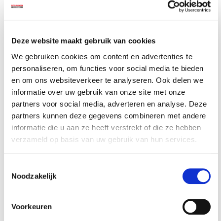
waarvoor?
De door Powerplustools Nederland BV gebruikte cookies zijn in
verschillende categorieën in te delen, zoals hieronder wordt
Deze website maakt gebruik van cookies
toegelicht.
We gebruiken cookies om content en advertenties te
personaliseren, om functies voor social media te bieden
Functionele cookies
en om ons websiteverkeer te analyseren. Ook delen we
Deze categorie cookies is nodig om ervoor te zorgen dat de
informatie over uw gebruik van onze site met onze
website naar behoren werkt. Deze cookies zorgen er bijvoorbeeld
partners voor social media, adverteren en analyse. Deze
voor dat informatie van één pagina wordt meegenomen naar de
partners kunnen deze gegevens combineren met andere
volgende. Zo hoeft u niet iedere keer dezelfde informatie in te
informatie die u aan ze heeft verstrekt of die ze hebben
vullen. Ook zorgen deze cookies ervoor dat bepaalde
voorkeursinstellingen die u heeft aangegeven voor het gebruik van
verzameld op basis van uw gebruik van hun services.
een website van Powerplustools Nederland BV worden onthouden
bij een toekomstig gebruik van de websites. Voor het gebruik van
deze cookies is uw voorafgaande toestemming niet nodig.
Toestemmingsselectie
Noodzakelijk
Analytische cookies
Voorkeuren
Deze cookies zijn nodig om onze websites permanent zo goed