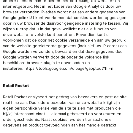
andere diensten aan te bieden met betrekking tot website- en
internetgebruik. Het in het kader van Google Analytics door uw
browser verzonden IP-adres wordt niet aan andere gegevens van
Google gelinkt.U kunt voorkomen dat cookies worden opgeslagen
door in uw browser de daarvoor geëigende instelling te kiezen. Wij
wijzen u erop dat u in dat geval wellicht niet alle functies van
deze website te volste kunt benutten. Bovendien kunt u
voorkomen dat de door het cookie verzamelde en aan uw gebruik
van de website gerelateerde gegevens (inclusief uw IP-adres) aan
Google worden verzonden, bewaard en dat deze gegevens door
Google worden verwerkt door de onder de volgende link
beschikbare browser-plugin te downloaden en
installeren:
https://tools.google.com/dlpage/gaoptout?hl=nl
Retail Rocket
Retail Rocket analyseert het gedrag van bezoekers en past de site
real time aan. Dus iedere bezoeker van onze website krijgt zijn
eigen persoonlijke versie van de site te zien met producten die
hij/zij interessant vindt — allemaal gebaseerd op voorkeuren en
order geschiedenis. Naast cookies, worden transactionele
gegevens en product toevoegingen aan het mandje getrackt.