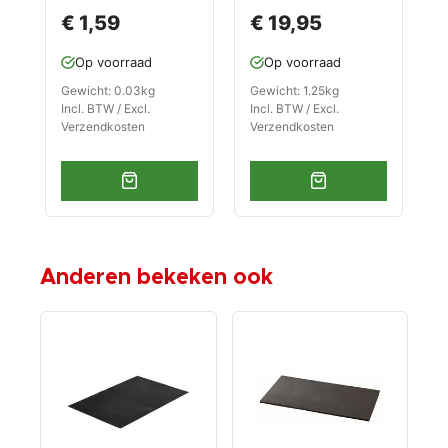
gereedschapswag
van de
m
€ 1,59
€ 19,95
en
gereedschapskast
5
1785
l
Op voorraad
Op voorraad
g
e
Gewicht: 0.03kg
Gewicht: 1.25kg
G
Incl. BTW / Excl.
Incl. BTW / Excl.
I
Verzendkosten
Verzendkosten
V
Anderen bekeken ook