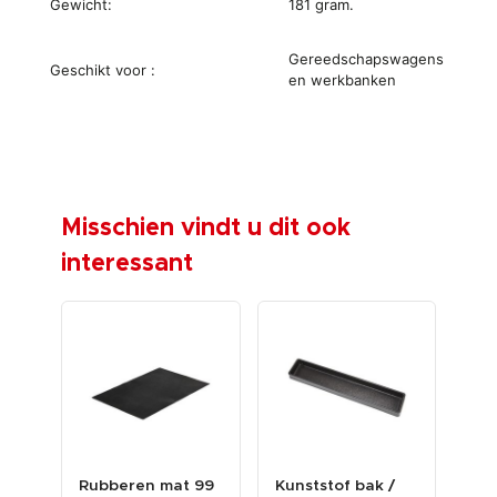
Gewicht:
181 gram.
Gereedschapswagens
Geschikt voor :
en werkbanken
Misschien vindt u dit ook
interessant
art
Rubberen mat 99
Kunststof bak /
Set