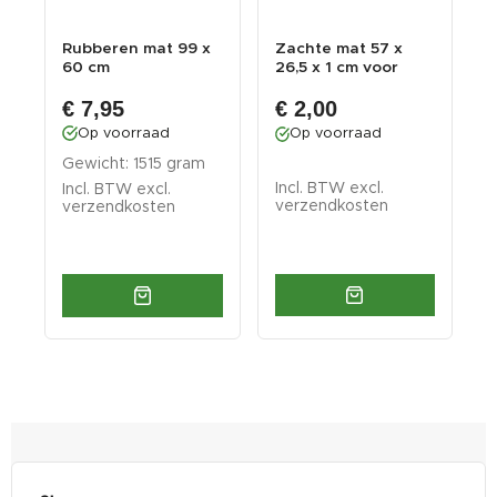
Rubberen mat 99 x
Zachte mat 57 x
F
60 cm
26,5 x 1 cm voor
s
gereedschapskist
v
€ 7,95
€ 2,00
g
Op voorraad
Op voorraad
Gewicht: 1515 gram
G
Incl. BTW excl.
Incl. BTW excl.
I
verzendkosten
verzendkosten
v