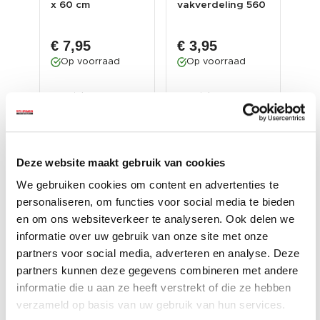
x 60 cm
vakverdeling 560
/ v
x 100 x 38 mm
voo
voo...
€ 7,95
€ 3,95
€ 
Op voorraad
Op voorraad
O
Gewicht: 1515 gram
Gewicht: 158 gram
Gew
Incl. BTW excl.
Incl. BTW excl.
Inc
verzendkosten
verzendkosten
ver
Deze website maakt gebruik van cookies
We gebruiken cookies om content en advertenties te
personaliseren, om functies voor social media te bieden
en om ons websiteverkeer te analyseren. Ook delen we
informatie over uw gebruik van onze site met onze
partners voor social media, adverteren en analyse. Deze
partners kunnen deze gegevens combineren met andere
informatie die u aan ze heeft verstrekt of die ze hebben
Accessoires voor een nog
verzameld op basis van uw gebruik van hun services.
betere ervaring