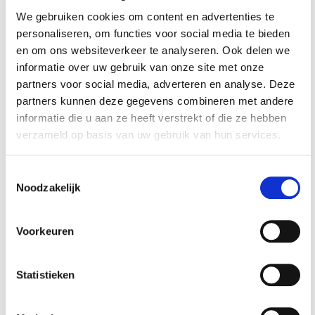
We gebruiken cookies om content en advertenties te
personaliseren, om functies voor social media te bieden
en om ons websiteverkeer te analyseren. Ook delen we
informatie over uw gebruik van onze site met onze
partners voor social media, adverteren en analyse. Deze
partners kunnen deze gegevens combineren met andere
Set (2 st.) zachte
Set (2 st.) zachte
informatie die u aan ze heeft verstrekt of die ze hebben
bekken (kunststof
bekken (kunststof
verzameld op basis van uw gebruik van hun services.
met magneten) 11 x
met magneten) 15,5
€ 4,95
€ 6,95
2,7 cm. voor
x 3 cm. incl. groeven
bankschroef
- voor bankschroef
Toestemmingsselectie
Op voorraad
Op voorraad
Noodzakelijk
Gewicht: 0.16kg
Gewicht: 0.21kg
Incl. BTW / Excl.
Incl. BTW / Excl.
Verzendkosten
Verzendkosten
Voorkeuren
Statistieken