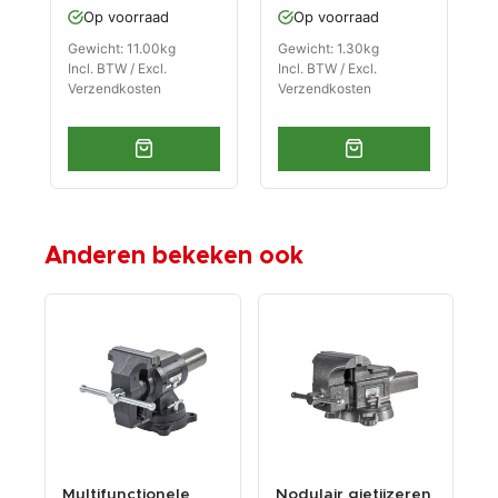
Op voorraad
Op voorraad
m
Gewicht: 11.00kg
Gewicht: 1.30kg
G
Incl. BTW / Excl.
Incl. BTW / Excl.
I
Verzendkosten
Verzendkosten
V
Anderen bekeken ook
Multifunctionele
Nodulair gietijzeren
B