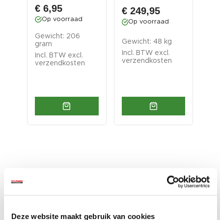
€ 6,95
€ 249,95
€ 
Op voorraad
Op voorraad
O
Gewicht: 206
Gewicht: 48 kg
Gew
gram
Incl. BTW excl.
Inc
Incl. BTW excl.
verzendkosten
ver
verzendkosten
Accessoires voor een nog
betere ervaring
Deze website maakt gebruik van cookies