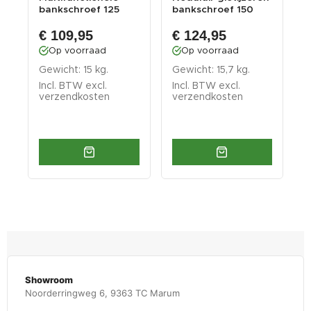
bankschroef 125
bankschroef 150
m
mm. draaibare uit...
mm. draaibare...
u
€ 109,95
€ 124,95
a
Op voorraad
Op voorraad
Gewicht: 15 kg.
Gewicht: 15,7 kg.
G
Incl. BTW excl.
Incl. BTW excl.
I
verzendkosten
verzendkosten
v
Showroom
Noorderringweg 6, 9363 TC Marum