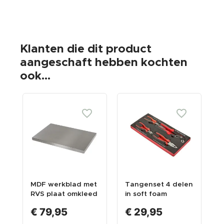
Klanten die dit product
aangeschaft hebben kochten
ook...
MDF werkblad met
Tangenset 4 delen
M
RVS plaat omkleed
in soft foam
a
68 x 46 x 3,8 cm
module
v
€ 79,95
€ 29,95
voor garageserie
a
l