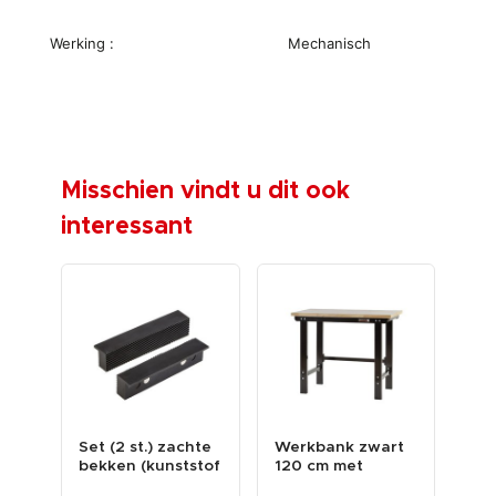
Werking :
Mechanisch
Misschien vindt u dit ook
interessant
r
Set (2 st.) zachte
Werkbank zwart
We
s
bekken (kunststof
120 cm met
20
bord
met magneten)...
hardhouten blad
ha