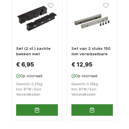
Set (2 st.) zachte
Set van 2 stuks 150
bekken met
mm verwisselbare
groeven (kunststof
geharde bekken
€ 6,95
€ 12,95
met magneten) 15,5
voor bankschroef
x 3 cm. - voor
1628C incl. 4
Op voorraad
Op voorraad
bankschroef
schroeven
Gewicht: 0.21kg
Gewicht: 0.55kg
Incl. BTW / Excl.
Incl. BTW / Excl.
Verzendkosten
Verzendkosten