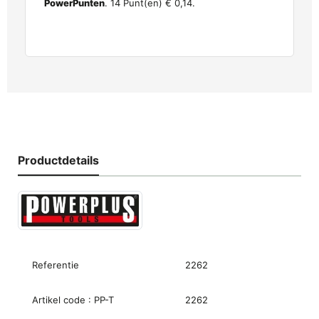
PowerPunten
.
14
Punt(en)
€ 0,14
.
Productdetails
Referentie
2262
Artikel code : PP-T
2262