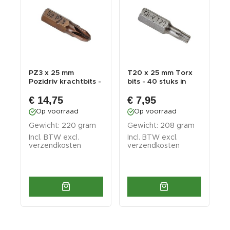
PZ3 x 25 mm
T20 x 25 mm Torx
P
Pozidriv krachtbits -
bits - 40 stuks in
P
.
40 stuks gehard ...
kunststof box ...
s
€ 14,75
€ 7,95
Op voorraad
Op voorraad
Gewicht: 220 gram
Gewicht: 208 gram
G
Incl. BTW excl.
Incl. BTW excl.
I
verzendkosten
verzendkosten
v