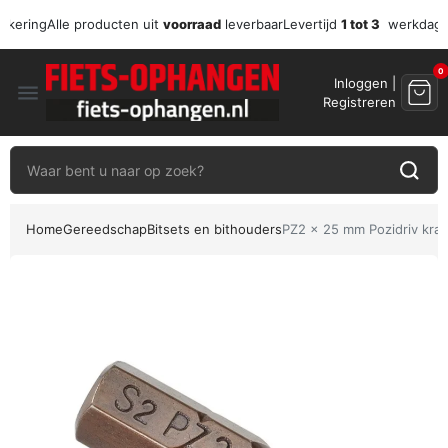
zekering
Alle producten uit
voorraad
leverbaar
Levertijd
1 tot 3
werkdag
0
Inloggen |
menu
Registreren
Home
Gereedschap
Bitsets en bithouders
PZ2 x 25 mm Pozidriv krach