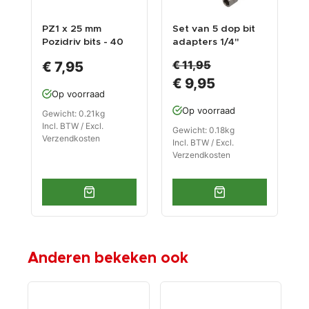
PZ1 x 25 mm
Set van 5 dop bit
P
Pozidriv bits - 40
adapters 1/4"
P
stuks in kunststof
sleutelwijdte 10
s
€ 11,95
€ 7,95
box - bitset -
mm. lengte 65 mm.
b
€ 9,95
Pozidriv bitjes
- magnetische
P
Op voorraad
adapter voor
boormachine
Op voorraad
Gewicht: 0.21kg
G
Incl. BTW / Excl.
I
Gewicht: 0.18kg
Verzendkosten
V
Incl. BTW / Excl.
Verzendkosten
Anderen bekeken ook