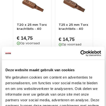
T20 x 25 mm Torx
T25 x 25 mm Torx
Set
orx
krachtbits - 40
krachtbits - 40
mag
stuks gehard
stuks gehard
bit
€ 1
gere...
gere...
geh
€ 14,75
€ 14,75
€ 
Op voorraad
Op voorraad
O
Gewicht: 204
Gewicht: 214 gram
gram
ram
Gew
Incl. BTW excl.
Incl. BTW excl.
Inc
verzendkosten
verzendkosten
ver
Deze website maakt gebruik van cookies
We gebruiken cookies om content en advertenties te
personaliseren, om functies voor social media te bieden
en om ons websiteverkeer te analyseren. Ook delen we
informatie over uw gebruik van onze site met onze
partners voor social media, adverteren en analyse. Deze
partners kunnen deze gegevens combineren met andere