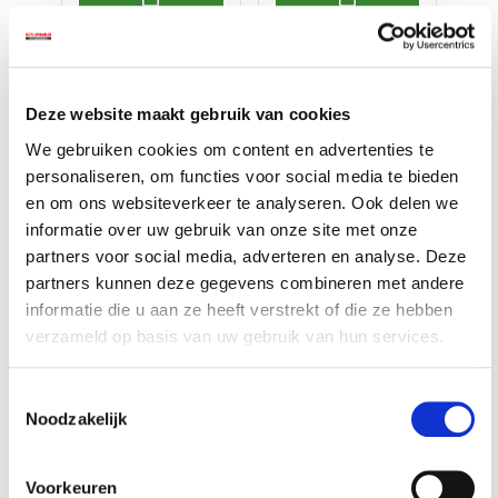
Deze website maakt gebruik van cookies
We gebruiken cookies om content en advertenties te
Accessoires voor een nog
personaliseren, om functies voor social media te bieden
betere ervaring
en om ons websiteverkeer te analyseren. Ook delen we
informatie over uw gebruik van onze site met onze
partners voor social media, adverteren en analyse. Deze
partners kunnen deze gegevens combineren met andere
informatie die u aan ze heeft verstrekt of die ze hebben
verzameld op basis van uw gebruik van hun services.
Toestemmingsselectie
Noodzakelijk
Accu boormachine
adapter – verloop
1/4 , 3/8 , 1/2 inch
€ 9,95
Voorkeuren