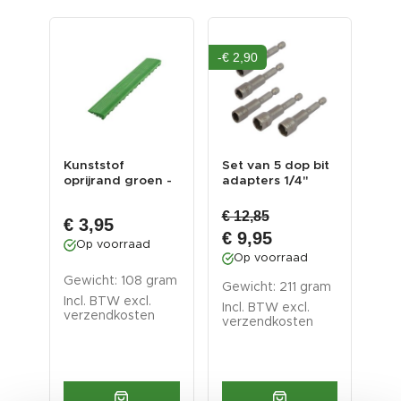
-€ 2,90
r
Kunststof
Set van 5 dop bit
Dop
dte
oprijrand groen -
adapters 1/4"
1/4
oplooprand 395 x
sleutelwijdte...
12 
60 mm...
€ 12,85
€ 3,95
€ 
€ 9,95
Op voorraad
O
Op voorraad
am
Gewicht: 108 gram
Gew
Gewicht: 211 gram
Incl. BTW excl.
Inc
Incl. BTW excl.
verzendkosten
ver
verzendkosten