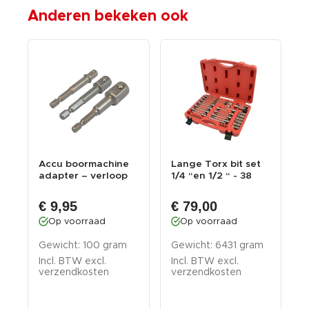
Anderen bekeken ook
4"
Accu boormachine
Lange Torx bit set
P
.
adapter – verloop
1/4 “en 1/2 “ - 38
k
1/4 , 3/8 , 1/2...
delige splin...
s
€ 9,95
€ 79,00
Op voorraad
Op voorraad
Gewicht: 100 gram
Gewicht: 6431 gram
G
Incl. BTW excl.
Incl. BTW excl.
I
verzendkosten
verzendkosten
v