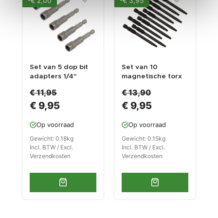
-€ 2,00
-€ 3,95
-
Set van 5 dop bit
Set van 10
S
adapters 1/4"
magnetische torx
a
sleutelwijdte 10
bits T 20 van
s
€ 11,95
€ 13,90
€
mm. lengte 65 mm.
gehard
l
€ 9,95
€ 9,95
- magnetische
gereedschapsstaal
m
adapter voor
- 1/4 “- lengte 75
a
boormachine
mm.
b
Op voorraad
Op voorraad
Gewicht: 0.18kg
Gewicht: 0.15kg
G
Incl. BTW / Excl.
Incl. BTW / Excl.
I
Verzendkosten
Verzendkosten
V