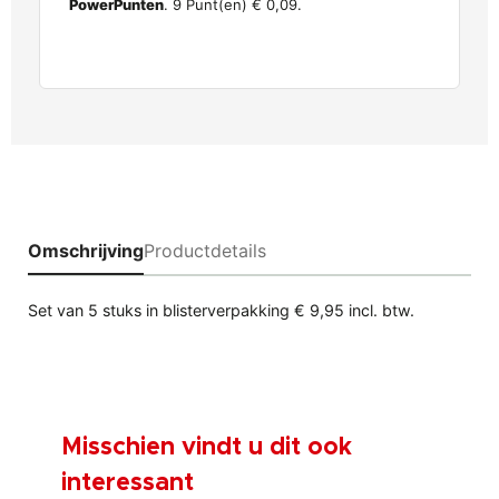
PowerPunten
.
9
Punt(en)
€ 0,09
.
Omschrijving
Productdetails
Set van 5 stuks in blisterverpakking € 9,95 incl. btw.
Misschien vindt u dit ook
interessant