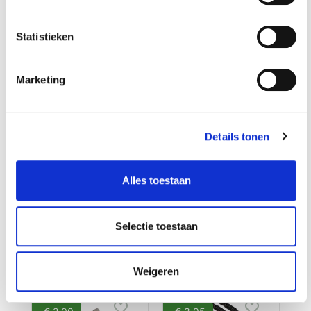
Op voorraad
Statistieken
Gewicht: 0.10kg
Incl. BTW / Excl.
Verzendkosten
Marketing
Details tonen
Alles toestaan
Klanten die dit product
Selectie toestaan
aangeschaft hebben kochten
ook...
Weigeren