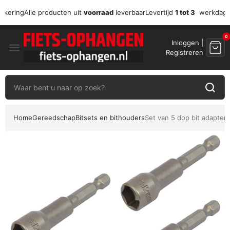
zekering
Alle producten uit
voorraad
leverbaar
Levertijd
1 tot 3
werkdag
0
Inloggen |
menu
Registreren
Home
Gereedschap
Bitsets en bithouders
Set van 5 dop bit adapter