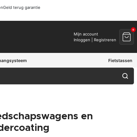
en
Geld terug garantie
0
Mijn account
Inloggen | Registreren
hangsysteem
Fietstassen
reedschapswagens en
dercoating