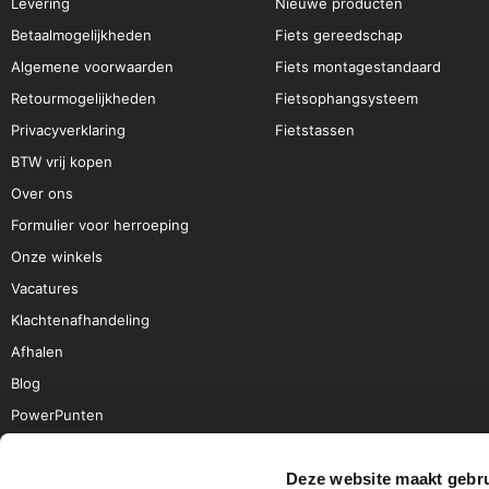
Levering
Nieuwe producten
Betaalmogelijkheden
Fiets gereedschap
Algemene voorwaarden
Fiets montagestandaard
Retourmogelijkheden
Fietsophangsysteem
Privacyverklaring
Fietstassen
BTW vrij kopen
Over ons
Formulier voor herroeping
Onze winkels
Vacatures
Klachtenafhandeling
Afhalen
Blog
PowerPunten
Deze website maakt gebru