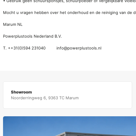
• Gebruik géén schuursponsjes, schuurpoeder of vergelijkbare vloei
Mocht u vragen hebben over het onderhoud en de reiniging van de d
Marum NL
Powerplustools Nederland B.V.
T. ++31(0)594 231040
info@powerplustools.nl
Showroom
Noorderringweg 6, 9363 TC Marum