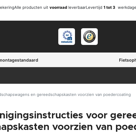
zekering
Alle producten uit
voorraad
leverbaar
Levertijd
1 tot 3
werkdag
 montagestandaard
Fietsop
eedschapswagens en gereedschapskasten voorzien van poedercoating
nigingsinstructies voor ge
apskasten voorzien van poe