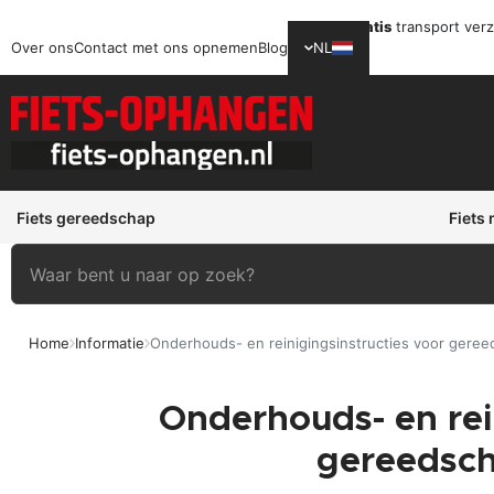
Gratis
transport ver
Over ons
Contact met ons opnemen
Blog
NL
Fiets gereedschap
Fiets
Home
Informatie
Onderhouds- en reinigingsinstructies voor ger
Onderhouds- en rei
gereedsch