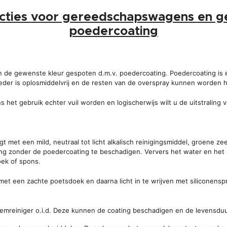
ructies voor gereedschapswagens en g
poedercoating
 de gewenste kleur gespoten d.m.v. poedercoating. Poedercoating is 
poeder is oplosmiddelvrij en de resten van de overspray kunnen worden he
et gebruik echter vuil worden en logischerwijs wilt u de uitstraling
 met een mild, neutraal tot licht alkalisch reinigingsmiddel, groene
ing zonder de poedercoating te beschadigen. Ververs het water en het
oek of spons.
n met een zachte poetsdoek en daarna licht in te wrijven met siliconen
remreiniger o.i.d. Deze kunnen de coating beschadigen en de levensduu