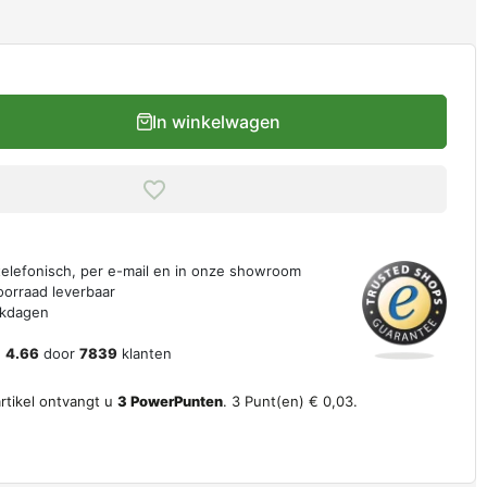
In winkelwagen
 telefonisch, per e-mail en in onze showroom
oorraad leverbaar
erkdagen
n
4.66
door
7839
klanten
artikel ontvangt u
3
PowerPunten
.
3
Punt(en)
€ 0,03
.