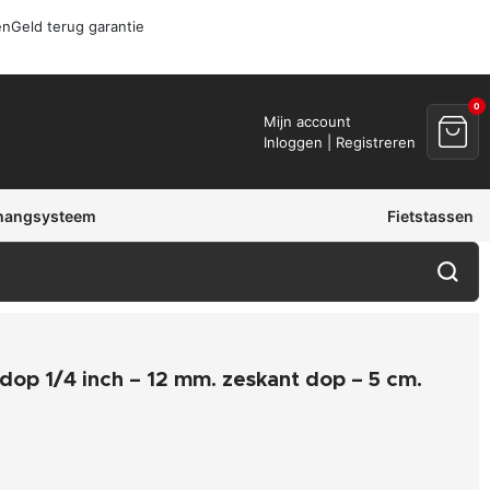
en
Geld terug garantie
0
Mijn account
Inloggen | Registreren
hangsysteem
Fietstassen
dop 1/4 inch – 12 mm. zeskant dop – 5 cm.
l