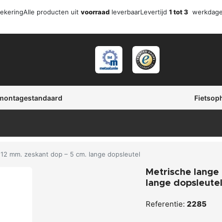
zekering
Alle producten uit
voorraad
leverbaar
Levertijd
1 tot 3
werkdag
 montagestandaard
Fietsop
 12 mm. zeskant dop – 5 cm. lange dopsleutel
Metrische lange 
lange dopsleute
Referentie:
2285