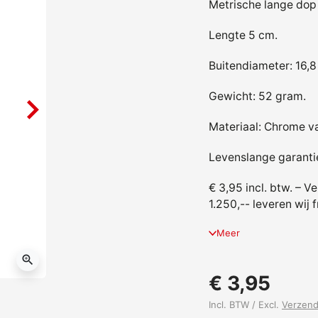
Metrische lange dop 
Lengte 5 cm.
Buitendiameter: 16,
Gewicht: 52 gram.
Materiaal: Chrome v
Levenslange garanti
€ 3,95 incl. btw. – V
1.250,-- leveren wij 
Meer
zoom_in
€ 3,95
Incl. BTW / Excl.
Verzen