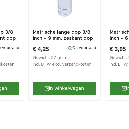
op 3/8
Metrische lange dop 3/8
Metrisc
ant dop
inch – 9 mm. zeskant dop
inch – 
–...
–...
€ 4,25
€ 3,95
 voorraad
Op voorraad
Gewicht: 57 gram
Gewicht:
dkosten
Incl. BTW excl.
verzendkosten
Incl. BTW
gen
In winkelwagen
I