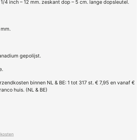
1/4 inch – 12 mm. zeskant dop – 5 cm. lange dopsleutel.
8 mm.
anadium gepolijst.
e.
erzendkosten binnen NL & BE: 1 tot 317 st. € 7,95 en vanaf €
franco huis. (NL & BE)
dkosten