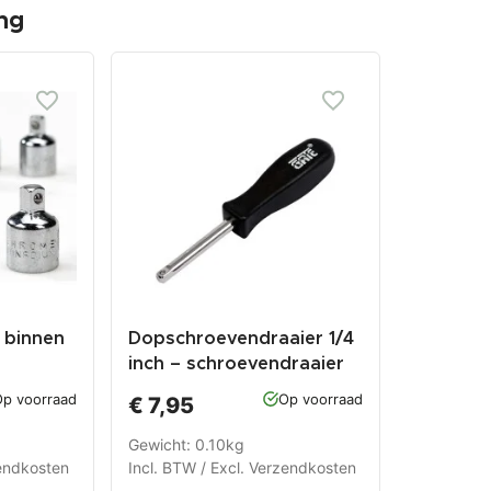
ng
 binnen
Dopschroevendraaier 1/4
inch – schroevendraaier
voor 1/4 inch doppen
p voorraad
Op voorraad
€ 7,95
Gewicht: 0.10kg
endkosten
Incl. BTW / Excl.
Verzendkosten