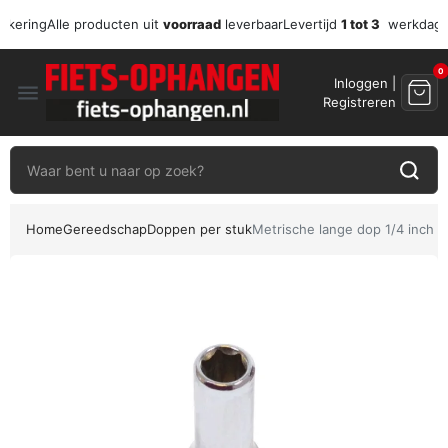
zekering
Alle producten uit
voorraad
leverbaar
Levertijd
1 tot 3
werkdag
0
Inloggen |
menu
Registreren
Home
Gereedschap
Doppen per stuk
Metrische lange dop 1/4 inch –