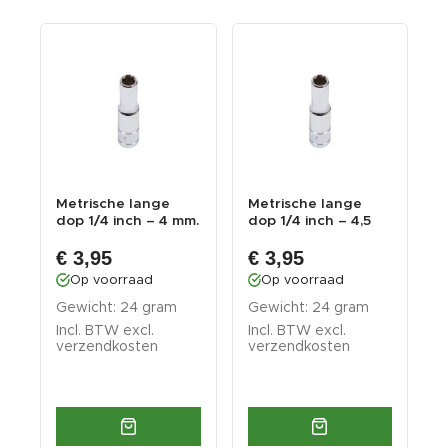
Metrische lange
Metrische lange
M
dop 1/4 inch – 4 mm.
dop 1/4 inch – 4,5
d
zeskant dop –...
mm. zeskant dop...
m
€ 3,95
€ 3,95
Op voorraad
Op voorraad
Gewicht: 24 gram
Gewicht: 24 gram
G
Incl. BTW excl.
Incl. BTW excl.
I
verzendkosten
verzendkosten
v