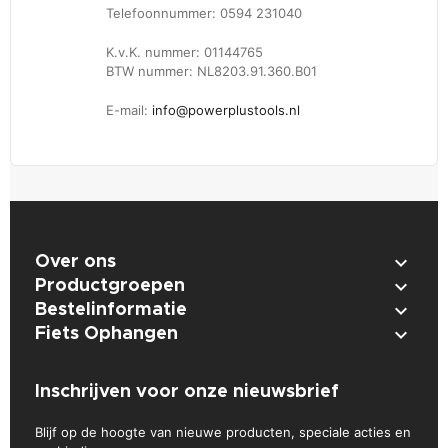
Telefoonnummer: 0594 231040
K.v.K. nummer: 01144765
BTW nummer: NL8203.91.360.B01
E-mail:
info@powerplustools.nl

Over ons

Productgroepen

Bestelinformatie

Fiets Ophangen
Inschrijven voor onze nieuwsbrief
Blijf op de hoogte van nieuwe producten, speciale acties en