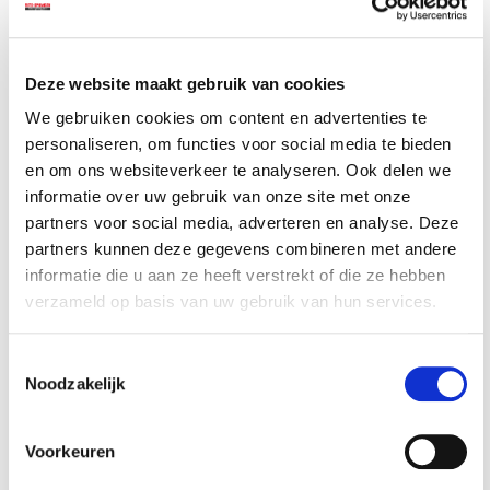
Deze website maakt gebruik van cookies
Accessoires voor een nog
We gebruiken cookies om content en advertenties te
betere ervaring
personaliseren, om functies voor social media te bieden
en om ons websiteverkeer te analyseren. Ook delen we
informatie over uw gebruik van onze site met onze
partners voor social media, adverteren en analyse. Deze
partners kunnen deze gegevens combineren met andere
informatie die u aan ze heeft verstrekt of die ze hebben
verzameld op basis van uw gebruik van hun services.
Toestemmingsselectie
Ratelsleutel met
Verloop dop 3/8"
Noodzakelijk
1/4" aansluiting
binnen naar 1/4"
buiten
€ 11,95
€ 2,90
Voorkeuren
Op voorraad
Op voorraad