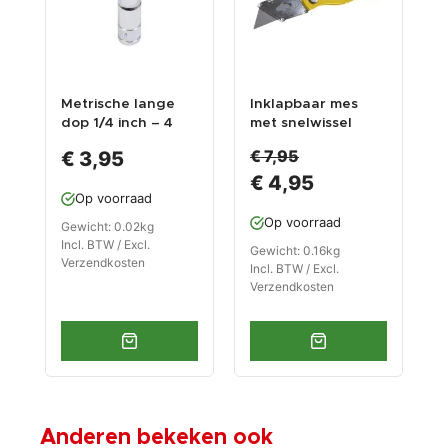
Metrische lange
Inklapbaar mes
S
dop 1/4 inch – 4
met snelwissel
v
mm. zeskant dop –
systeem
s
€ 7,95
€ 3,95
5 cm. lange
€ 4,95
dopsleutel
Op voorraad
Op voorraad
Gewicht: 0.02kg
G
Incl. BTW / Excl.
I
Gewicht: 0.16kg
Verzendkosten
V
Incl. BTW / Excl.
Verzendkosten
Anderen bekeken ook