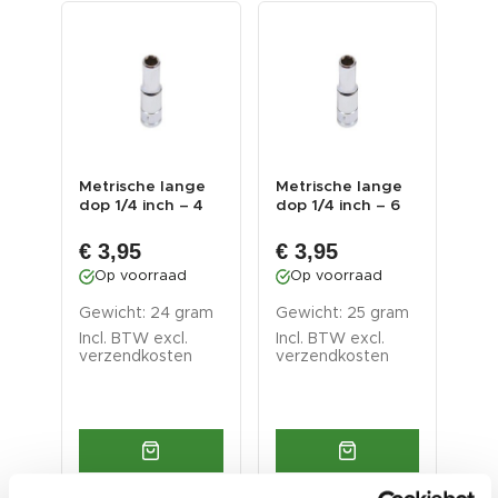
ge
Metrische lange
Metrische lange
Met
 6
dop 1/4 inch – 4
dop 1/4 inch – 6
dop
op
mm. zeskant dop
mm. zeskant dop
mm.
–...
–...
€ 3,95
€ 3,95
€ 
Op voorraad
Op voorraad
O
am
Gewicht: 24 gram
Gewicht: 25 gram
Gew
Incl. BTW excl.
Incl. BTW excl.
Inc
verzendkosten
verzendkosten
ver