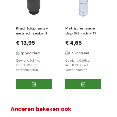
Krachtdop lang –
Metrische lange
M
metrisch zeskant
dop 3/8 inch – 11
-
36 mm. – 3/4
mm. zeskant dop –
m
€ 13,95
€ 4,65
aansluiting
6,3 cm. lange
dopsleutel
Op voorraad
Op voorraad
Gewicht: 0.84kg
Gewicht: 0.06kg
G
Incl. BTW / Excl.
Incl. BTW / Excl.
I
Verzendkosten
Verzendkosten
V
Anderen bekeken ook