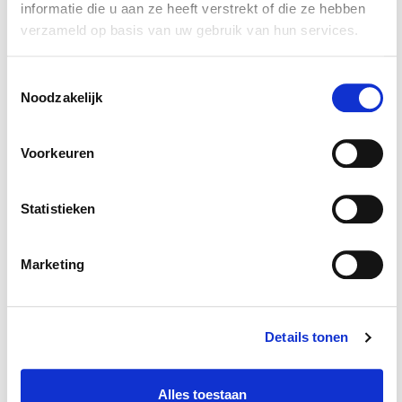
informatie die u aan ze heeft verstrekt of die ze hebben
verzameld op basis van uw gebruik van hun services.
Toestemmingsselectie
Accessoires voor een nog
Noodzakelijk
betere ervaring
Voorkeuren
Statistieken
Marketing
Ratelsleutel met
Verloop dop 1/4"
3/8" aansluiting
binnen naar 3/8"
Details tonen
buiten
€ 12,95
€ 2,90
Alles toestaan
Op voorraad
Op voorraad