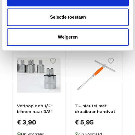
Gewicht: 0.22kg
Gewicht: 0.02kg
Incl. BTW / Excl.
Incl. BTW / Excl.
Selectie toestaan
Verzendkosten
Verzendkosten
Weigeren
Verloop dop 1/2"
T – sleutel met
binnen naar 3/8"
draaibaar handvat
buiten
voor doppen 3/8
€ 3,90
€ 5,95
inch
Op voorraad
Op voorraad