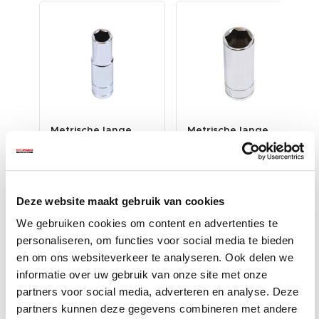
Metrische lange
Metrische lange
at
dop 3/8 inch – 10
dop 3/8 inch – 17
..
mm. zeskant dop ...
mm. zeskant dop ...
€ 4,25
€ 4,65
Op voorraad
Op voorraad
Deze website maakt gebruik van cookies
am
Gewicht: 58 gram
Gewicht: 130 gram
Incl. BTW excl.
Incl. BTW excl.
We gebruiken cookies om content en advertenties te
verzendkosten
verzendkosten
personaliseren, om functies voor social media te bieden
en om ons websiteverkeer te analyseren. Ook delen we
informatie over uw gebruik van onze site met onze
partners voor social media, adverteren en analyse. Deze
partners kunnen deze gegevens combineren met andere