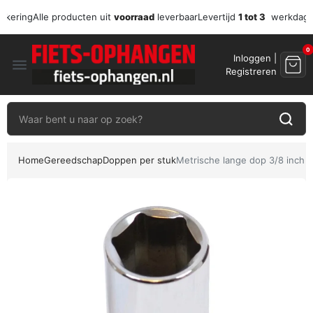
zekering
Alle producten uit
voorraad
leverbaar
Levertijd
1 tot 3
werkdag
0
Inloggen |
menu
Registreren
Home
Gereedschap
Doppen per stuk
Metrische lange dop 3/8 inch –