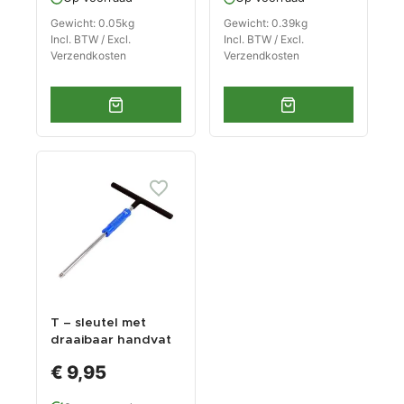
Gewicht: 0.05kg
Gewicht: 0.39kg
Incl. BTW / Excl.
Incl. BTW / Excl.
Verzendkosten
Verzendkosten
T – sleutel met
draaibaar handvat
voor 3/8 inch
€ 9,95
doppen