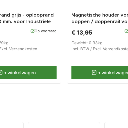
rand grijs - oplooprand
Magnetische houder voo
 mm. voor Industriële
doppen / doppenrail vo
egel
doppen / doppenhoude
Op voorraad
€ 13,95
.29kg
Gewicht: 0.33kg
Excl.
Verzendkosten
Incl. BTW / Excl.
Verzendkost
In winkelwagen
In winkelwage