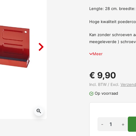
Lengte: 28 cm. breedte:
Hoge kwaliteit poederco
Kan zonder schroeven aa
meegeleverde ) schroe
Meer
€ 9,90
Incl. BTW / Excl.
Verzen
Op voorraad
zoom_in
-
+