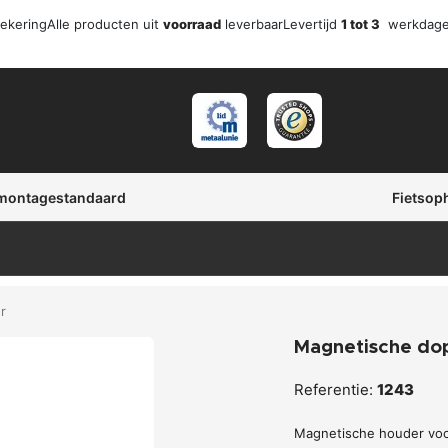
zekering
Alle producten uit
voorraad
leverbaar
Levertijd
1 tot 3
werkdag
 montagestandaard
Fietsop
r
Magnetische do
Referentie:
1243
Magnetische houder voo