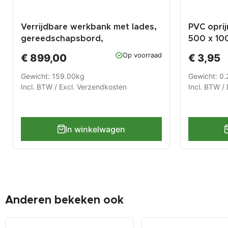
Verrijdbare werkbank met lades,
PVC oprij
gereedschapsbord,
500 x 100
gereedschapskast en houten
PVC klikt
Op voorraad
€ 899,00
€ 3,95
werkblad.
Gewicht: 159.00kg
Gewicht: 0
Incl. BTW / Excl.
Verzendkosten
Incl. BTW / 
In winkelwagen
Anderen bekeken ook