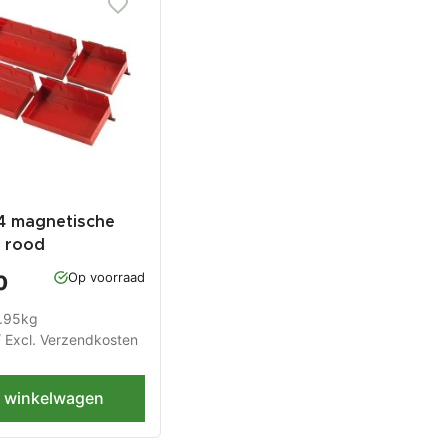
 4 magnetische
- rood
Op voorraad
0
2.95kg
/ Excl.
Verzendkosten
n winkelwagen