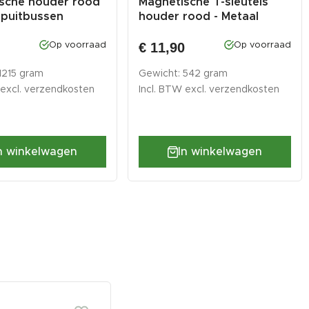
sche houder rood
Magnetische T-sleutels
spuitbussen
houder rood - Metaal
0
€ 11,90
Op voorraad
Op voorraad
1215 gram
Gewicht: 542 gram
 excl.
verzendkosten
Incl. BTW excl.
verzendkosten
n winkelwagen
In winkelwagen