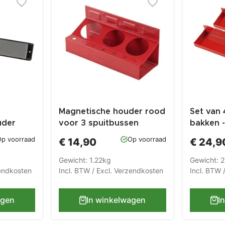
Magnetische houder rood
Set van
uder
voor 3 spuitbussen
bakken 
p voorraad
Op voorraad
€ 14,90
€ 24,9
Gewicht: 1.22kg
Gewicht: 
endkosten
Incl. BTW / Excl.
Verzendkosten
Incl. BTW 
agen
In winkelwagen
I