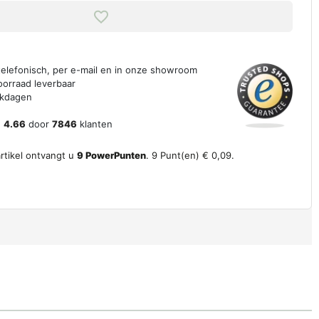
 telefonisch, per e-mail en in onze showroom
oorraad leverbaar
erkdagen
n
4.66
door
7846
klanten
artikel ontvangt u
9
PowerPunten
.
9
Punt(en)
€ 0,09
.