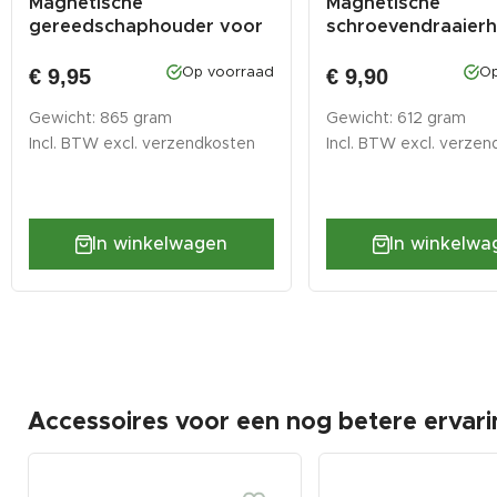
Magnetische
Magnetische
gereedschaphouder voor
schroevendraaierh
10 sleutels - r...
rood
€ 9,95
€ 9,90
Op voorraad
Op
Gewicht: 865 gram
Gewicht: 612 gram
Incl. BTW excl.
verzendkosten
Incl. BTW excl.
verzen
In winkelwagen
In winkelwa
Accessoires voor een nog betere ervari