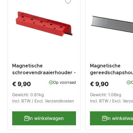
Magnetische
Magnetische
schroevendraaierhouder -
gereedschapsho
rood
Op voorraad
O
€ 9,90
€ 9,90
Gewicht: 0.61kg
Gewicht: 1.06kg
Incl. BTW / Excl.
Verzendkosten
Incl. BTW / Excl.
Verz
In winkelwagen
In winkelw