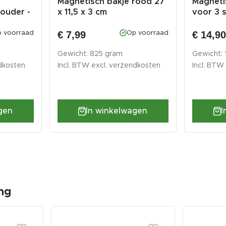
Magnetisch bakje rood 27
Magneti
ouder -
x 11,5 x 3 cm
voor 3 
€ 7,99
€ 14,9
 voorraad
Op voorraad
Gewicht: 825 gram
Gewicht: 
dkosten
Incl. BTW excl.
verzendkosten
Incl. BTW
gen
In winkelwagen
I
ng