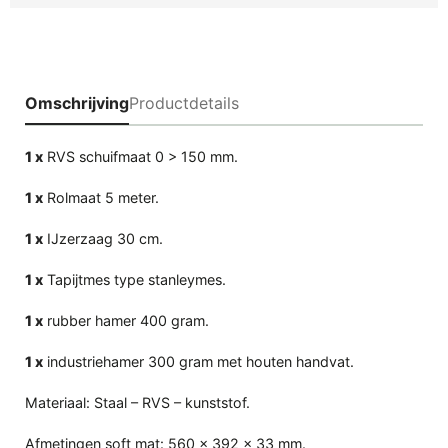
Omschrijving
Productdetails
1 x
RVS schuifmaat 0 > 150 mm.
1 x
Rolmaat 5 meter.
1 x
IJzerzaag 30 cm.
1 x
Tapijtmes type stanleymes.
1 x
rubber hamer 400 gram.
1 x
industriehamer 300 gram met houten handvat.
Materiaal: Staal – RVS – kunststof.
Afmetingen soft mat: 560 x 392 x 33 mm.