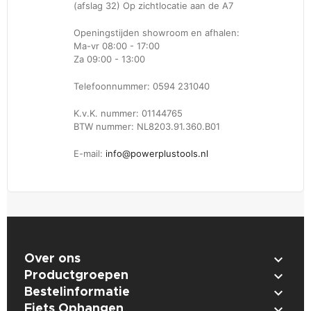
(afslag 32) Op zichtlocatie aan de A7
Openingstijden showroom en afhalen:
Ma-vr 08:00 - 17:00
Za 09:00 - 13:00
Telefoonnummer: 0594 231040
K.v.K. nummer: 01144765
BTW nummer: NL8203.91.360.B01
E-mail:
info@powerplustools.nl

Over ons

Productgroepen

Bestelinformatie

Fiets Ophangen