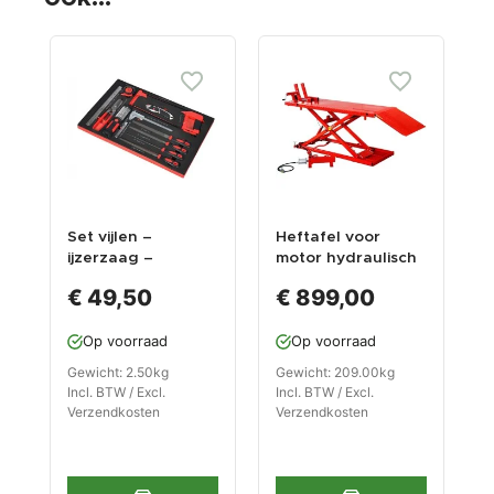
Set vijlen –
Heftafel voor
G
ijzerzaag –
motor hydraulisch
p
schuifmaat –
en pneumatisch
g
€ 49,50
€ 899,00
blikschaar –
rood
e
voelermaten –
w
Op voorraad
Op voorraad
rolmaat – led lamp
v
in foam inleg
w
Gewicht: 2.50kg
Gewicht: 209.00kg
G
Incl. BTW / Excl.
Incl. BTW / Excl.
I
Verzendkosten
Verzendkosten
V