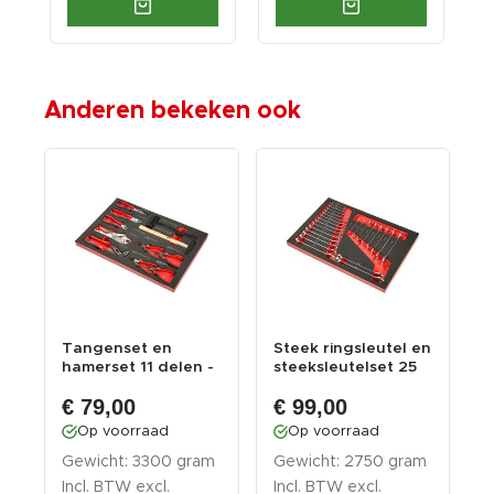
Anderen bekeken ook
n
Tangenset en
Steek ringsleutel en
S
e
hamerset 11 delen -
steeksleutelset 25
d
foam inleg
delen - fo...
i
€ 79,00
€ 99,00
u
Op voorraad
Op voorraad
.
Gewicht: 3300 gram
Gewicht: 2750 gram
G
Incl. BTW excl.
Incl. BTW excl.
I