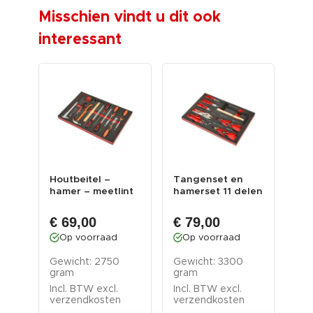
Misschien vindt u dit ook
interessant
 –
Houtbeitel –
Tangenset en
Ste
hamer – meetlint
hamerset 11 delen
rin
– houtvijl –
- foam inleg
del
schuifm...
inl
€ 69,00
€ 79,00
€ 
Op voorraad
Op voorraad
O
Gewicht: 2750
Gewicht: 3300
Gew
gram
gram
gr
Incl. BTW excl.
Incl. BTW excl.
Inc
verzendkosten
verzendkosten
ver