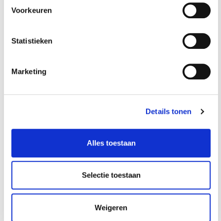
Gereedschapswage
Gereedschapswage
Voorkeuren
n zwart 7 laden met
n zwart 5 laden met
quick lock
quick lock
€ 369,95
€ 299,95
Statistieken
Op voorraad
Op voorraad
Gewicht: 60.00kg
Gewicht: 48.00kg
Marketing
Incl. BTW / Excl.
Incl. BTW / Excl.
Verzendkosten
Verzendkosten
Details tonen
Alles toestaan
Selectie toestaan
Weigeren