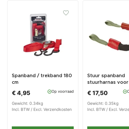
Spanband / trekband 180
Stuur spanband
cm
stuurharnas voor
tie-down met
Op voorraad
O
€ 4,95
€ 17,50
tankbescherming
Gewicht: 0.34kg
Gewicht: 0.35kg
Incl. BTW / Excl.
Verzendkosten
Incl. BTW / Excl.
Verz