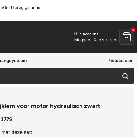
en
Geld terug garantie
0
Mijn account
Inloggen | Registreren
hangsysteem
Fietstassen
ijklem voor motor hydraulisch zwart
377S
 met deze set: