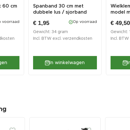
x 60 cm
Spanband 30 cm met
Wielkle
dubbele lus / sjorband
model m
zonder i...
€ 1,95
€ 49,5
 voorraad
Op voorraad
Gewicht: 34 gram
Gewicht: 1
dkosten
Incl. BTW excl.
verzendkosten
Incl. BTW
gen
In winkelwagen
I
ng