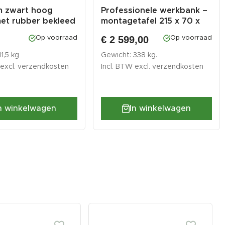
m zwart hoog
Professionele werkbank –
et rubber bekleed
montagetafel 215 x 70 x
9...
0
€ 2 599,00
Op voorraad
Op voorraad
1,5 kg
Gewicht: 338 kg.
 excl.
verzendkosten
Incl. BTW excl.
verzendkosten
n winkelwagen
In winkelwagen