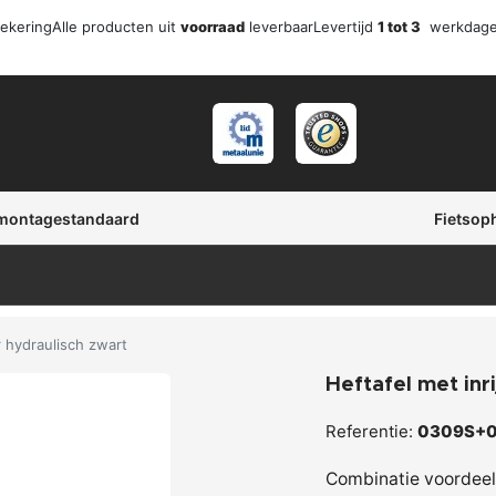
zekering
Alle producten uit
voorraad
leverbaar
Levertijd
1 tot 3
werkdag
 montagestandaard
Fietsop
r hydraulisch zwart
Heftafel met inr
Referentie:
0309S+0
Combinatie voordeel