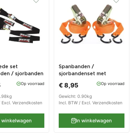
ede set
Spanbanden /
den / sjorbanden
sjorbandenset met
ratelsysteem
Op voorraad
Op voorraad
5
€ 8,95
0.98kg
Gewicht: 0.90kg
/ Excl.
Verzendkosten
Incl. BTW / Excl.
Verzendkosten
n winkelwagen
In winkelwagen