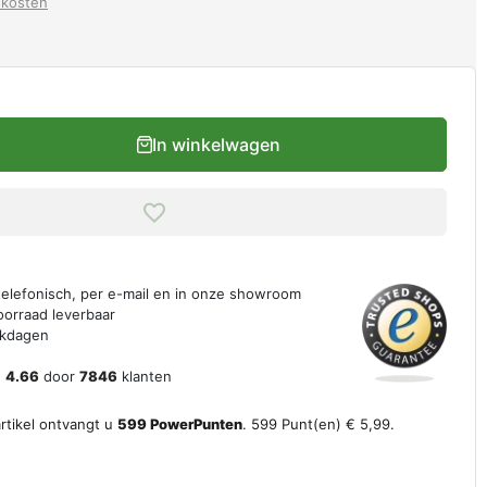
dkosten
In winkelwagen
 telefonisch, per e-mail en in onze showroom
oorraad leverbaar
erkdagen
n
4.66
door
7846
klanten
artikel ontvangt u
599
PowerPunten
.
599
Punt(en)
€ 5,99
.