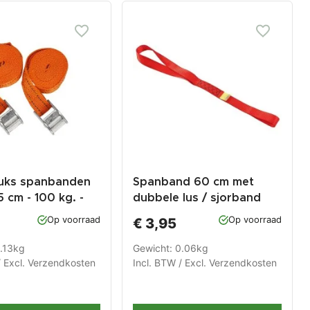
uks spanbanden
Spanband 60 cm met
5 cm - 100 kg. -
dubbele lus / sjorband
inium gesp. -
zonder ijzeren haken
Op voorraad
Op voorraad
€ 3,95
den 250 cm
0.13kg
Gewicht: 0.06kg
/ Excl.
Verzendkosten
Incl. BTW / Excl.
Verzendkosten