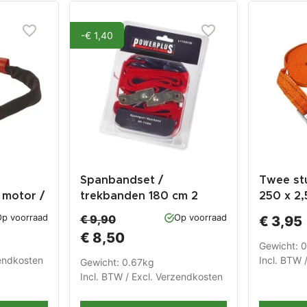
-€ 1,40
Spanbandset /
Twee st
 motor /
trekbanden 180 cm 2
250 x 2,
stuks
met alum
p voorraad
Op voorraad
€ 9,90
€ 3,95
trekban
€ 8,50
Gewicht: 
endkosten
Incl. BTW 
Gewicht: 0.67kg
Incl. BTW / Excl.
Verzendkosten