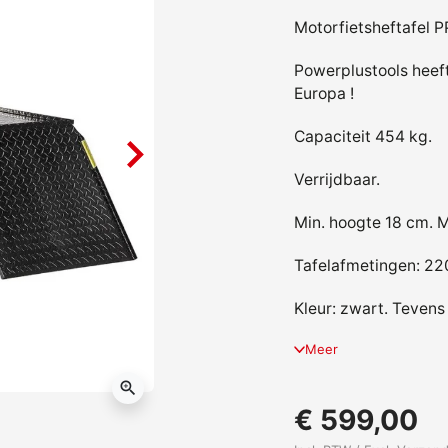
Motorfietsheftafel P
Powerplustools heeft
Europa !
Capaciteit 454 kg.
Verrijdbaar.
Min. hoogte 18 cm. 
Tafelafmetingen: 220
Kleur: zwart. Tevens
Meer
zoom_in
€ 599,00