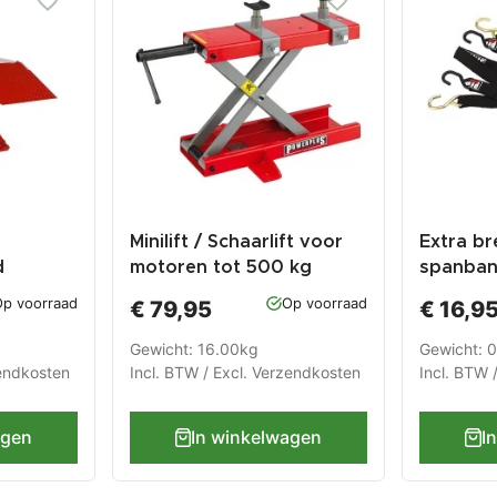
Minilift / Schaarlift voor
Extra br
d
motoren tot 500 kg
spanban
p voorraad
Op voorraad
€ 79,95
€ 16,9
Gewicht: 16.00kg
Gewicht: 
endkosten
Incl. BTW / Excl.
Verzendkosten
Incl. BTW 
agen
In winkelwagen
I