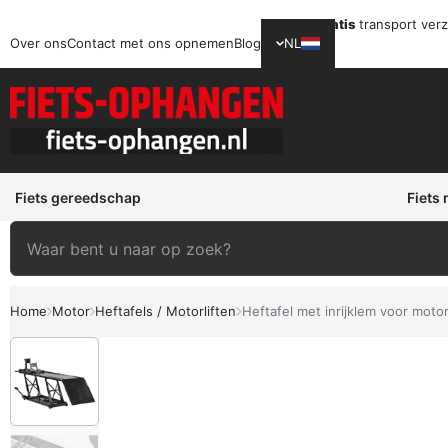
Gratis
transport ver
Over ons
Contact met ons opnemen
Blog
NL
Fiets gereedschap
Fiets
Home
Motor
Heftafels / Motorliften
Heftafel met inrijklem voor moto