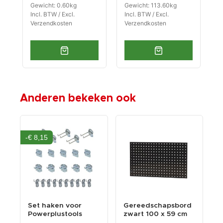
w
Gewicht: 0.60kg
Gewicht: 113.60kg
G
Incl. BTW / Excl.
Incl. BTW / Excl.
I
Verzendkosten
Verzendkosten
V
Anderen bekeken ook
-€ 8,15
k
Set haken voor
Gereedschapsbord
S
r
Powerplustools
zwart 100 x 59 cm
1
.
gereedschapsbord
g