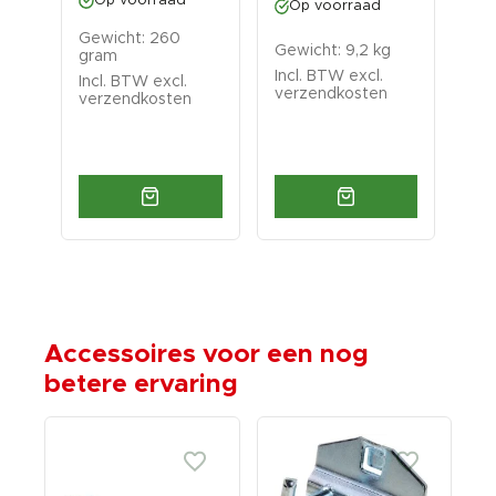
Op voorraad
Op voorraad
O
Gewicht: 260
ram
Gewicht: 9,2 kg
Gew
gram
Incl. BTW excl.
Inc
Incl. BTW excl.
verzendkosten
ver
verzendkosten
Accessoires voor een nog
betere ervaring