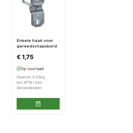
Enkele haak voor
gereedschapsbord
- verzinkte haak 1
€ 1,75
pin
Op voorraad
Gewicht: 0.03kg
Incl. BTW / Excl.
Verzendkosten