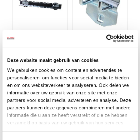
Gereedschap-/
Dubbele korte haak
schroevendraaierho
voor
uder voor
gereedschapsbord
€ 7,50
€ 2,50
gatenbord
Deze website maakt gebruik van cookies
Op voorraad
Op voorraad
We gebruiken cookies om content en advertenties te
Gewicht: 0.60kg
Gewicht: 0.05kg
personaliseren, om functies voor social media te bieden
Incl. BTW / Excl.
Incl. BTW / Excl.
en om ons websiteverkeer te analyseren. Ook delen we
Verzendkosten
Verzendkosten
informatie over uw gebruik van onze site met onze
partners voor social media, adverteren en analyse. Deze
partners kunnen deze gegevens combineren met andere
informatie die u aan ze heeft verstrekt of die ze hebben
verzameld op basis van uw gebruik van hun services.
Toestemmingsselectie