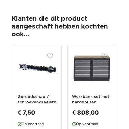
Klanten die dit product
aangeschaft hebben kochten
ook...
Gereedschap-/
Werkbank set met
S
schroevendraaierh
hardhouten
p
ouder voor
werkblad en 10
w
€ 7,50
€ 808,00
gatenbord
laden - 136 x 46 x
0
94,6 cm.
0
Op voorraad
Op voorraad
e