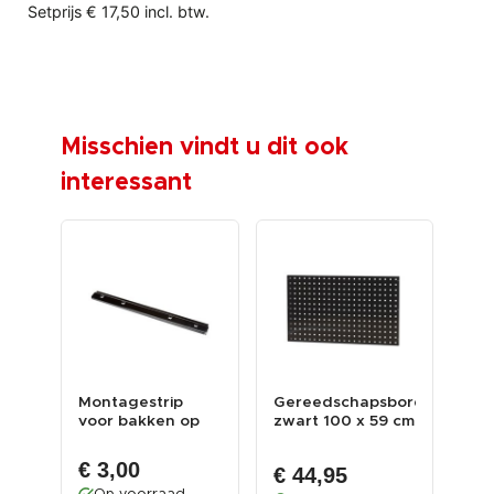
Setprijs € 17,50 incl. btw.
Misschien vindt u dit ook
interessant
Montagestrip
Gereedschapsbord
Kun
voor bakken op
zwart 100 x 59 cm
kle
bord
gereedschapsbord
ge
- Tra...
€ 3,00
€ 44,95
€ 