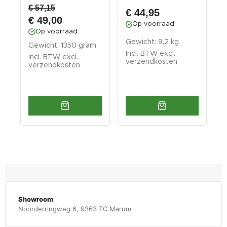
€ 57,15
- g...
€ 44,95
€ 49,00
Op voorraad
Op voorraad
Gewicht: 9,2 kg
G
Gewicht: 1350 gram
Incl. BTW excl.
I
Incl. BTW excl.
verzendkosten
v
verzendkosten
Showroom
Noorderringweg 6, 9363 TC Marum