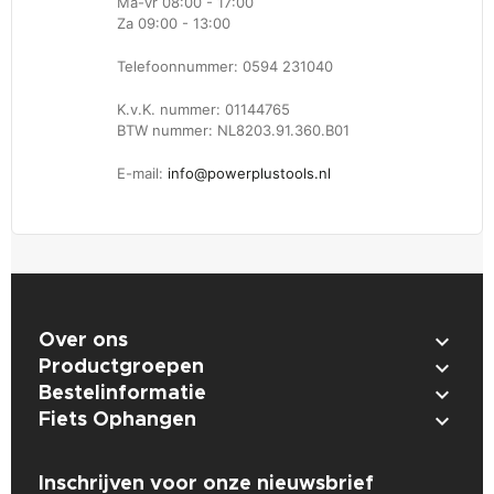
Ma-vr 08:00 - 17:00
Za 09:00 - 13:00
Telefoonnummer: 0594 231040
K.v.K. nummer: 01144765
BTW nummer: NL8203.91.360.B01
E-mail:
info@powerplustools.nl

Over ons

Productgroepen

Bestelinformatie

Fiets Ophangen
Inschrijven voor onze nieuwsbrief