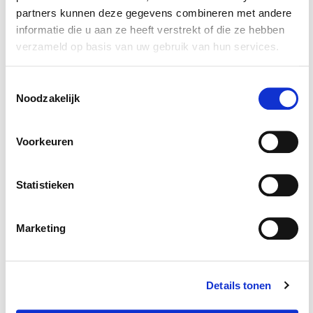
€ 4,50
partners kunnen deze gegevens combineren met andere
Op voorraad
O
Op voorraad
informatie die u aan ze heeft verstrekt of die ze hebben
Gewicht: 508
Gew
Gewicht: 6 gram
gram
gr
verzameld op basis van uw gebruik van hun services.
Incl. BTW excl.
Incl. BTW excl.
Inc
verzendkosten
verzendkosten
ver
Toestemmingsselectie
Noodzakelijk
Voorkeuren
Statistieken
Klanten die dit product
Marketing
aangeschaft hebben kochten
ook...
Details tonen