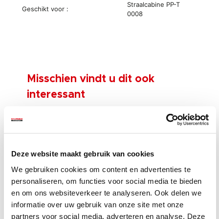
Straalcabine PP-T
Geschikt voor :
0008
Misschien vindt u dit ook
interessant
Deze website maakt gebruik van cookies
We gebruiken cookies om content en advertenties te
personaliseren, om functies voor social media te bieden
en om ons websiteverkeer te analyseren. Ook delen we
Zwarte
Rubberen
Str
140
luchtslang voor
doorvoer voor
aan
informatie over uw gebruik van onze site met onze
straalcabine
luchtslang en
voo
partners voor social media, adverteren en analyse. Deze
€ 18,50
€ 
0008
straalmiddel ...
met