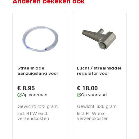
Anderen bekeken ook
Straalmiddel
Lucht / straalmiddel
Z
aanzuigslang voor
regulator voor
v
straalcabine met
straalcabine
vo...
€ 8,95
€ 18,00
Op voorraad
Op voorraad
m
Gewicht: 422 gram
Gewicht: 336 gram
G
Incl. BTW excl.
Incl. BTW excl.
I
verzendkosten
verzendkosten
v