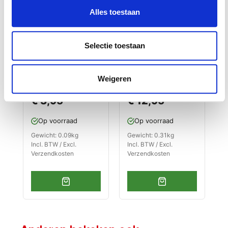
Alles toestaan
Selectie toestaan
O - ring
Schakelaar -
A
Weigeren
demontage
Schakelbox met
s
gereedschap - set
kabel en stekker
s
€ 3,95
€ 12,95
4 stuks met
voor
s
levenslange
onderdelenreinige
Op voorraad
Op voorraad
garantie
r PP-T 0001
Gewicht: 0.09kg
Gewicht: 0.31kg
G
Incl. BTW / Excl.
Incl. BTW / Excl.
I
Verzendkosten
Verzendkosten
V