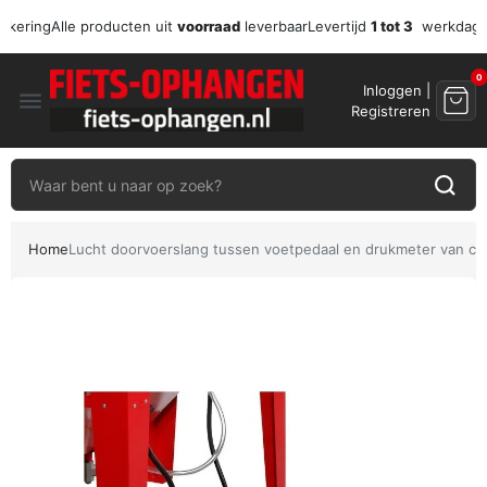
zekering
Alle producten uit
voorraad
leverbaar
Levertijd
1 tot 3
werkdag
0
Inloggen |
menu
Registreren
Home
Lucht doorvoerslang tussen voetpedaal en drukmeter van ca