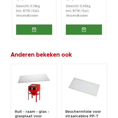
Gewicht: 0.19kg
Gewicht: 0.45kg
G
Incl. BTW / Excl.
Incl. BTW / Excl.
I
Verzendkosten
Verzendkosten
V
Anderen bekeken ook
Ruit - raam - glas -
Beschermfolie voor
L
glasplaat voor
straalcabine PP-T
s