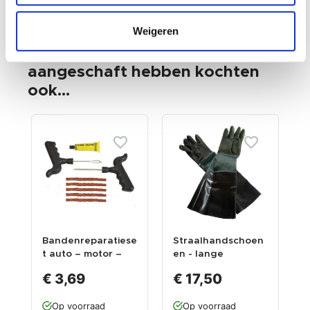
Weigeren
Klanten die dit product
aangeschaft hebben kochten
ook...
Bandenreparatiese
Straalhandschoen
S
t auto – motor –
en - lange
n
scooter – banden
uitvoering voor
s
€ 3,69
€ 17,50
prop set 8 delig
straalcabine 0007,
0008, 0140, 0154,
Op voorraad
Op voorraad
1314, 1333 en 1334