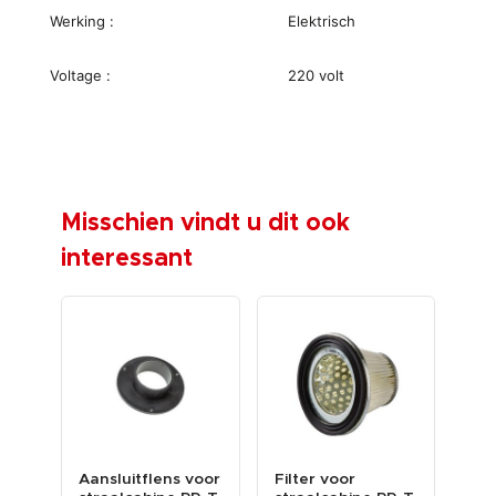
Werking :
Elektrisch
Voltage :
220 volt
Misschien vindt u dit ook
interessant
or
Aansluitflens voor
Filter voor
Str