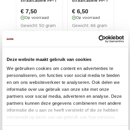
et
straalcabine PP-T
straalcabine PP-T
lit
s...
1314 en 0007/...
0006 en 0007C
€ 7,50
€ 6,50
€ 
Op voorraad
Op voorraad
O
ram
Gewicht: 50 gram
Gewicht: 66 gram
Gew
Incl. BTW excl.
Incl. BTW excl.
Inc
verzendkosten
verzendkosten
ver
Deze website maakt gebruik van cookies
We gebruiken cookies om content en advertenties te
personaliseren, om functies voor social media te bieden
en om ons websiteverkeer te analyseren. Ook delen we
informatie over uw gebruik van onze site met onze
partners voor social media, adverteren en analyse. Deze
Accessoires voor een nog
partners kunnen deze gegevens combineren met andere
betere ervaring
informatie die u aan ze heeft verstrekt of die ze hebben
verzameld op basis van uw gebruik van hun services.