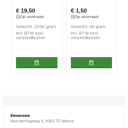
cabine PP-T 0...
0007, 0008, 0...
€ 19,50
€ 1,50
Op voorraad
Op voorraad
Gewicht: 2030 gram
Gewicht: 28 gram
G
Incl. BTW excl.
Incl. BTW excl.
I
verzendkosten
verzendkosten
v
Showroom
Noorderringweg 6, 9363 TC Marum