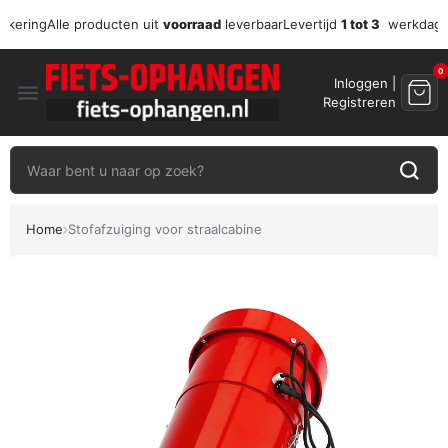
zekering
Alle producten uit
voorraad
leverbaar
Levertijd
1 tot 3
werkdag
0
Inloggen |
menu
Registreren
Home
Stofafzuiging voor straalcabine