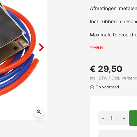
Afmetingen: metalen 
Incl. rubberen besc
Maximale toevoerdru
Meer
€ 29,50
Incl. BTW / Excl.
Verzen
Op voorraad
zoom_in
-
+