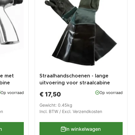
ne met
Straalhandschoenen - lange
bine
uitvoering voor straalcabine
0007, 0008, 0140, 0154, 1314,
Op voorraad
Op voorraad
€ 17,50
1333 en 1334
Gewicht: 0.45kg
en
Incl. BTW / Excl.
Verzendkosten
n
In winkelwagen