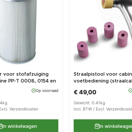
er voor stofafzuiging
Straalpistool voor cabi
ine PP-T 0008, 0154 en
voetbediening (straalca
0008 , 0154 en 0140)
Op voorraad
€ 49,00
14kg
Gewicht: 0.41kg
Excl.
Verzendkosten
Incl. BTW / Excl.
Verzendkost
In winkelwagen
In winkelwage