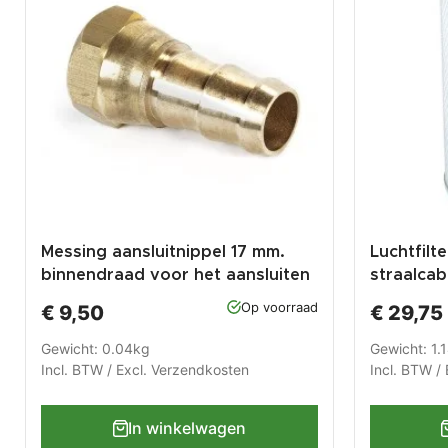
Messing aansluitnippel 17 mm.
Luchtfilt
binnendraad voor het aansluiten
straalcab
van luchtslang op straalpistool
0140
Op voorraad
€ 9,50
€ 29,75
0014
Gewicht: 0.04kg
Gewicht: 1.
Incl. BTW / Excl.
Verzendkosten
Incl. BTW / 
In winkelwagen