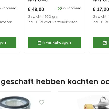
PP-T 0140
PP-T 01
€ 49,00
€ 17,2
 voorraad
Op voorraad
Gewicht: 1950 gram
Gewicht:
dkosten
Incl. BTW excl.
verzendkosten
Incl. BTW
gen
In winkelwagen
I
ngeschaft hebben kochten oo