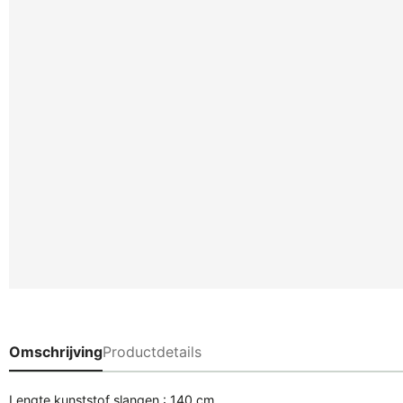
Omschrijving
Productdetails
Lengte kunststof slangen : 140 cm.