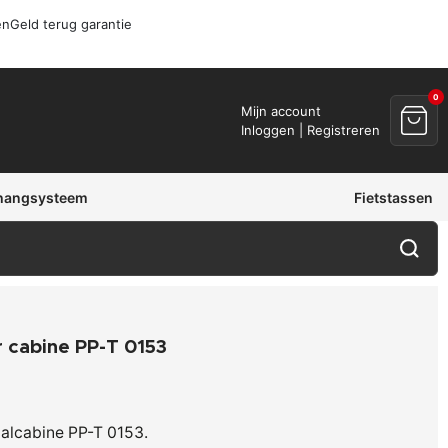
en
Geld terug garantie
0
Mijn account
Inloggen | Registreren
hangsysteem
Fietstassen
 cabine PP-T 0153
aalcabine PP-T 0153.