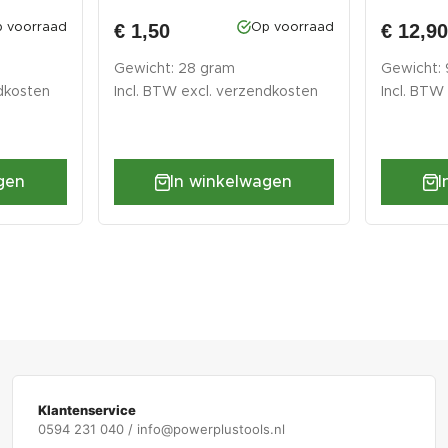
0008, 0...
€ 1,50
€ 12,9
 voorraad
Op voorraad
Gewicht: 28 gram
Gewicht:
dkosten
Incl. BTW excl.
verzendkosten
Incl. BTW
gen
In winkelwagen
I
Klantenservice
0594 231 040 / info@powerplustools.nl