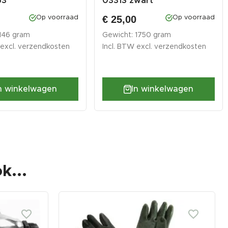
53
0331S zwart
0
€ 25,00
Op voorraad
Op voorraad
 146 gram
Gewicht: 1750 gram
 excl.
verzendkosten
Incl. BTW excl.
verzendkosten
n winkelwagen
In winkelwagen
k...