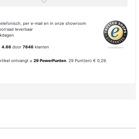
 telefonisch, per e-mail en in onze showroom
oorraad leverbaar
erkdagen
n
4.66
door
7846
klanten
artikel ontvangt u
29
PowerPunten
.
29
Punt(en)
€ 0,29
.