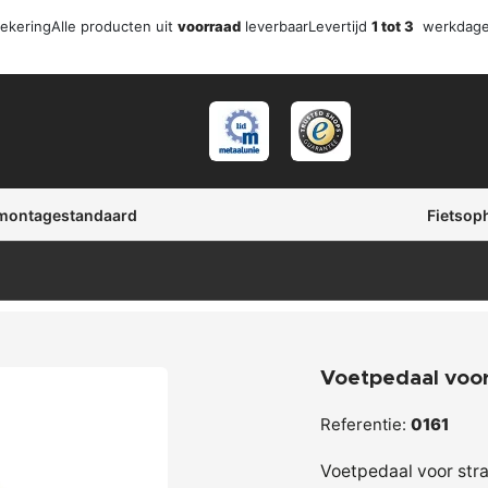
zekering
Alle producten uit
voorraad
leverbaar
Levertijd
1 tot 3
werkdag
 montagestandaard
Fietsop
Voetpedaal voor
Referentie:
0161
Voetpedaal voor str