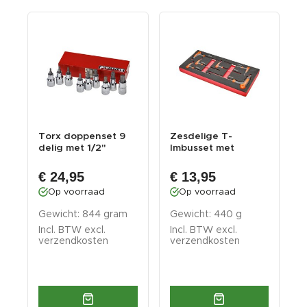
Torx doppenset 9
Zesdelige T-
B
delig met 1/2"
Imbusset met
f
aansluiting
kunststof handvat –
–
T In...
€ 24,95
€ 13,95
Op voorraad
Op voorraad
G
m
Gewicht: 844 gram
Gewicht: 440 g
g
Incl. BTW excl.
Incl. BTW excl.
I
verzendkosten
verzendkosten
v