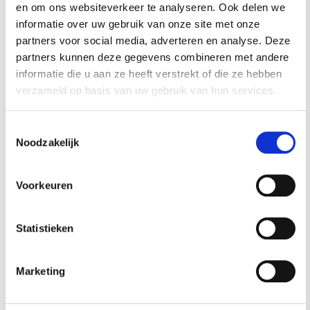
en om ons websiteverkeer te analyseren. Ook delen we
informatie over uw gebruik van onze site met onze
partners voor social media, adverteren en analyse. Deze
partners kunnen deze gegevens combineren met andere
informatie die u aan ze heeft verstrekt of die ze hebben
Accessoires voor een nog
verzameld op basis van uw gebruik van hun services.
betere ervaring
Toestemmingsselectie
Noodzakelijk
Voorkeuren
Statistieken
Torx doppenset 9
Marketing
delig met 1/2"
aansluiting
€ 24,95