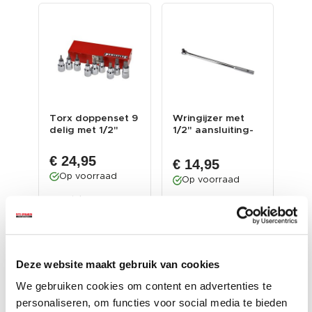
ger
Torx doppenset 9
Wringijzer met
Spl
delig met 1/2"
1/2" aansluiting-
ass
el
aansluiting
457 mm lang ...
stu
€ 24,95
€ 
€ 14,95
Op voorraad
O
Op voorraad
Gewicht: 844
Gew
ram
Gewicht: 852 gram
gram
gr
Incl. BTW excl.
Incl. BTW excl.
Inc
verzendkosten
verzendkosten
ver
Deze website maakt gebruik van cookies
We gebruiken cookies om content en advertenties te
personaliseren, om functies voor social media te bieden