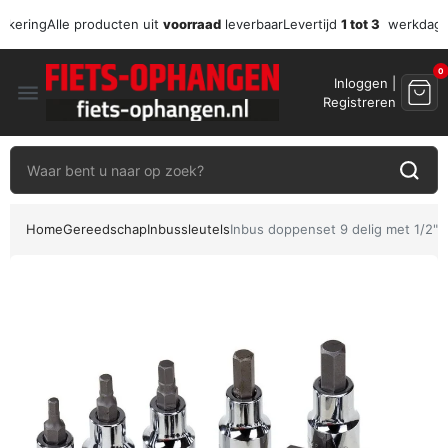
zekering
Alle producten uit
voorraad
leverbaar
Levertijd
1 tot 3
werkdag
0
Inloggen |
menu
Registreren
Home
Gereedschap
Inbussleutels
Inbus doppenset 9 delig met 1/2" a