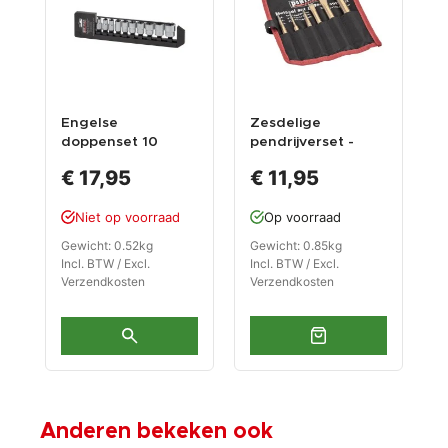
Engelse
Zesdelige
W
doppenset 10
pendrijverset -
a
delen 3/8" opname
beitel - pendrijver -
m
€ 17,95
€ 11,95
centerpons set.
l
g
Niet op voorraad
Op voorraad
Gewicht: 0.52kg
Gewicht: 0.85kg
G
Incl. BTW / Excl.
Incl. BTW / Excl.
I
Verzendkosten
Verzendkosten
V
Anderen bekeken ook