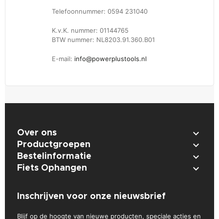
Telefoonnummer: 0594 231040
K.v.K. nummer: 01144765
BTW nummer: NL8203.91.360.B01
E-mail:
info@powerplustools.nl

Over ons

Productgroepen

Bestelinformatie

Fiets Ophangen
Inschrijven voor onze nieuwsbrief
Blijf op de hoogte van nieuwe producten, speciale acties en