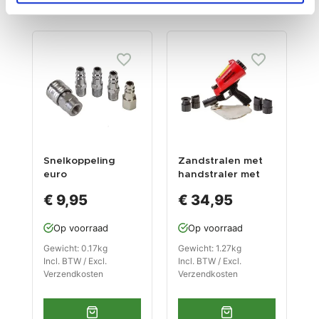
ook...
Snelkoppeling
Zandstralen met
euro
handstraler met
luchtaansluiting
opvangzak - Mini
€ 9,95
€ 34,95
set - 5 delig
zandstraler -
Zandstraalpistool -
Op voorraad
Op voorraad
Punt straler -
Mobiel
Gewicht: 0.17kg
Gewicht: 1.27kg
Straalpistool.
Incl. BTW / Excl.
Incl. BTW / Excl.
Verzendkosten
Verzendkosten