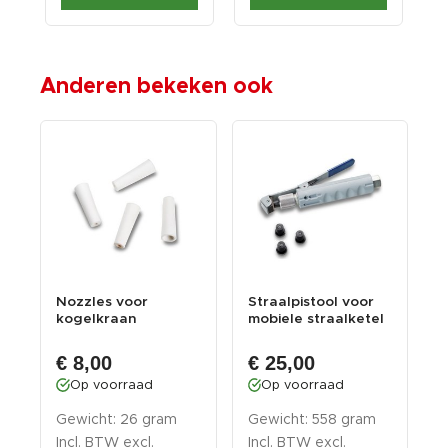
Anderen bekeken ook
Nozzles voor
Straalpistool voor
N
kogelkraan
mobiele straalketel
s
straalpistool
m
€ 8,00
€ 25,00
Op voorraad
Op voorraad
Gewicht: 26 gram
Gewicht: 558 gram
G
Incl. BTW excl.
Incl. BTW excl.
I