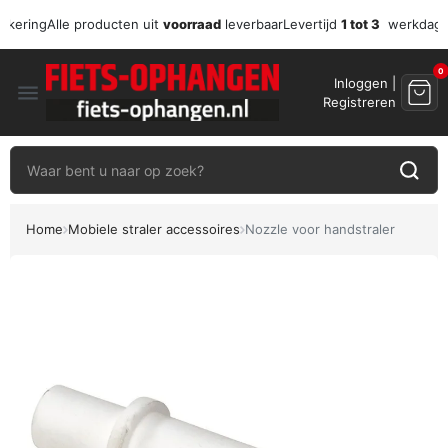
zekering
Alle producten uit
voorraad
leverbaar
Levertijd
1 tot 3
werkdag
0
Inloggen |
menu
Registreren
Home
Mobiele straler accessoires
Nozzle voor handstraler