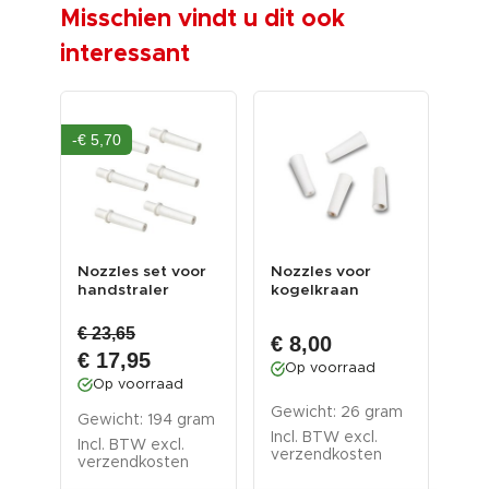
Misschien vindt u dit ook
interessant
-€ 5,70
or
Nozzles set voor
Nozzles voor
Luc
handstraler
kogelkraan
str
straalpistool
€ 23,65
€ 
€ 8,00
€ 17,95
O
Op voorraad
Op voorraad
Gew
ram
Gewicht: 26 gram
gra
Gewicht: 194 gram
Incl. BTW excl.
Inc
Incl. BTW excl.
verzendkosten
ver
verzendkosten