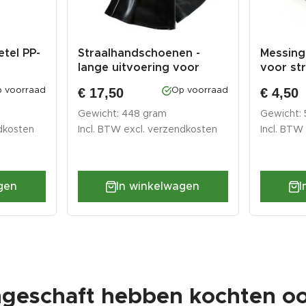
tel PP-
Straalhandschoenen -
Messing
lange uitvoering voor
voor st
straalc...
0014
€ 17,50
€ 4,50
 voorraad
Op voorraad
Gewicht: 448 gram
Gewicht:
dkosten
Incl. BTW excl.
verzendkosten
Incl. BTW
gen
In winkelwagen
I
ngeschaft hebben kochten oo