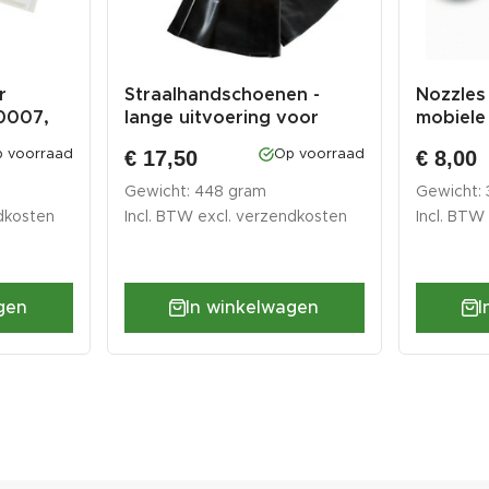
r
Straalhandschoenen -
Nozzles
 0007,
lange uitvoering voor
mobiele 
straalc...
€ 17,50
€ 8,00
 voorraad
Op voorraad
Gewicht: 448 gram
Gewicht:
dkosten
Incl. BTW excl.
verzendkosten
Incl. BTW
gen
In winkelwagen
I