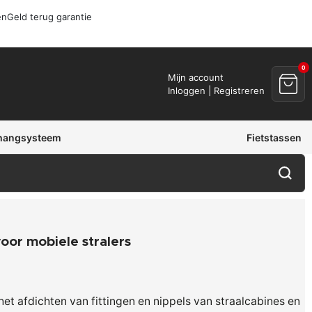
en
Geld terug garantie
0
Mijn account
Inloggen | Registreren
hangsysteem
Fietstassen
voor mobiele stralers
 het afdichten van fittingen en nippels van straalcabines en