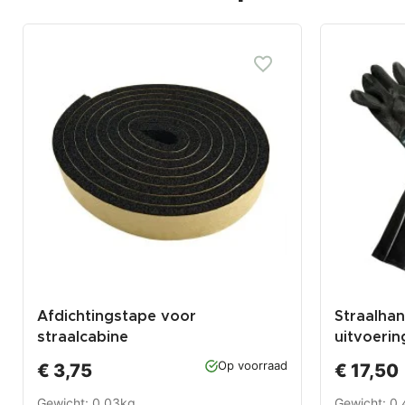
Afdichtingstape voor
Straalha
straalcabine
uitvoerin
0007, 000
Op voorraad
€ 3,75
€ 17,50
1333 en 1
Gewicht: 0.03kg
Gewicht: 0