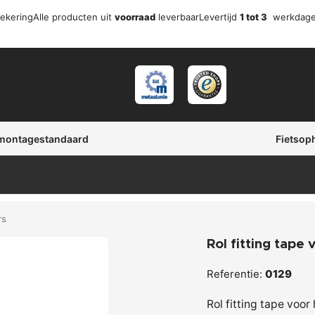
zekering
Alle producten uit
voorraad
leverbaar
Levertijd
1 tot 3
werkdag
 montagestandaard
Fietsop
rs
Rol fitting tape 
Referentie:
0129
Rol fitting tape voor