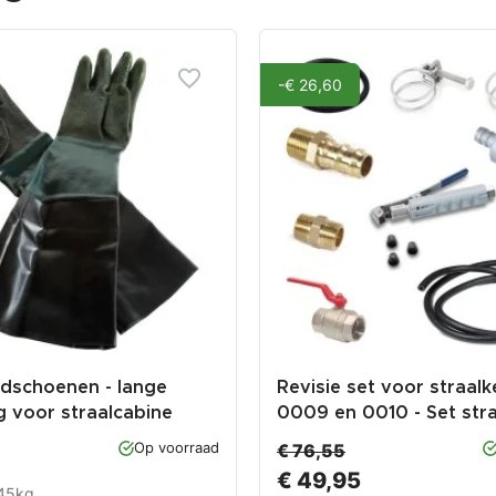
-€ 26,60
ndschoenen - lange
Revisie set voor straalk
g voor straalcabine
0009 en 0010 - Set stra
8, 0140, 0154, 1314,
onderdelen.
Op voorraad
€ 76,55
334
€ 49,95
.45kg