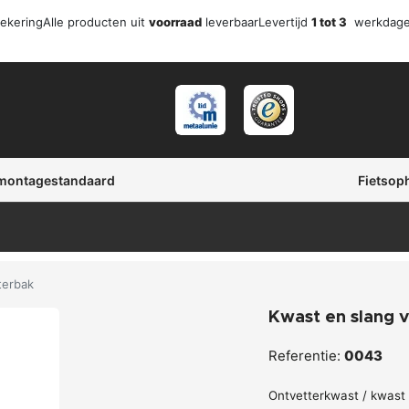
zekering
Alle producten uit
voorraad
leverbaar
Levertijd
1 tot 3
werkdag
 montagestandaard
Fietsop
terbak
Kwast en slang 
Referentie:
0043
Ontvetterkwast / kwast