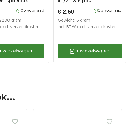
er- spoelbak
x 1/2" van po...
0
€ 2,50
Op voorraad
Op voorraad
 2200 gram
Gewicht: 6 gram
 excl.
verzendkosten
Incl. BTW excl.
verzendkosten
n winkelwagen
In winkelwagen
k...