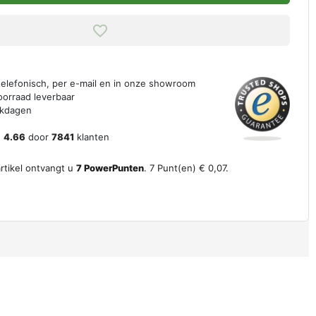
 telefonisch, per e-mail en in onze showroom
oorraad leverbaar
erkdagen
n
4.66
door
7841
klanten
artikel ontvangt u
7
PowerPunten
.
7
Punt(en)
€ 0,07
.