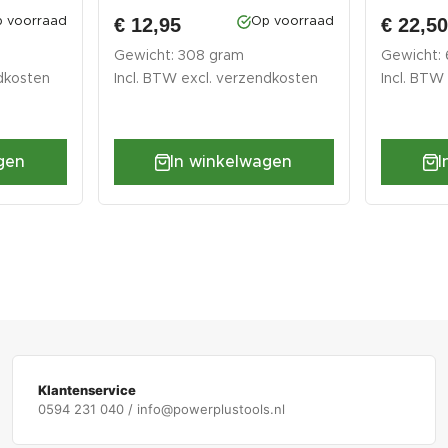
...
€ 12,95
€ 22,5
 voorraad
Op voorraad
Gewicht: 308 gram
Gewicht:
dkosten
Incl. BTW excl.
verzendkosten
Incl. BTW
gen
In winkelwagen
I
Klantenservice
0594 231 040 / info@powerplustools.nl