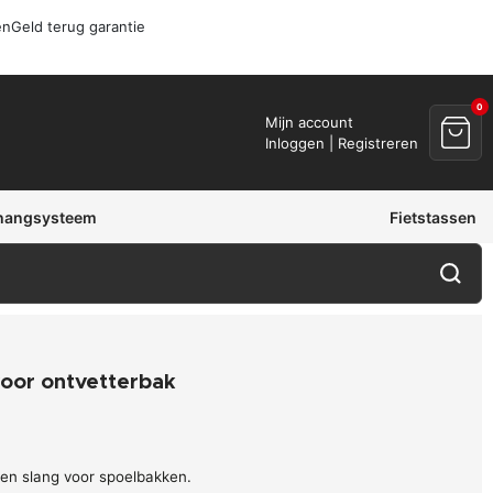
en
Geld terug garantie
0
Mijn account
Inloggen | Registreren
hangsysteem
Fietstassen
voor ontvetterbak
 en slang voor spoelbakken.