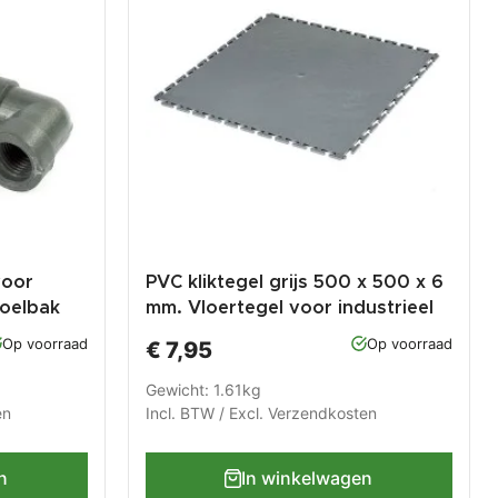
voor
PVC kliktegel grijs 500 x 500 x 6
poelbak
mm. Vloertegel voor industrieel
gebruik - hamerslag anti slip
Op voorraad
Op voorraad
€ 7,95
profiel
Gewicht: 1.61kg
en
Incl. BTW / Excl.
Verzendkosten
n
In winkelwagen