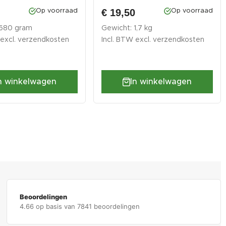
spoelbak
0
€ 19,50
Op voorraad
Op voorraad
 680 gram
Gewicht: 1,7 kg
 excl.
verzendkosten
Incl. BTW excl.
verzendkosten
n winkelwagen
In winkelwagen
Beoordelingen
4.66 op basis van 7841 beoordelingen