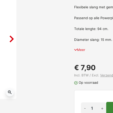
Flexibele slang met ge
Passend op alle Powerp
Totale lengte: 94 cm.
Diameter slang: 15 mm.
Meer
€ 7,90
Incl. BTW / Excl.
Verzen
Op voorraad
zoom_in
-
+