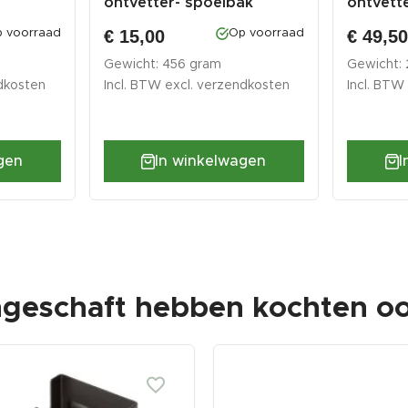
ontvetter- spoelbak
ontvett
€ 15,00
€ 49,5
 voorraad
Op voorraad
Gewicht: 456 gram
Gewicht:
dkosten
Incl. BTW excl.
verzendkosten
Incl. BTW
gen
In winkelwagen
I
ngeschaft hebben kochten oo