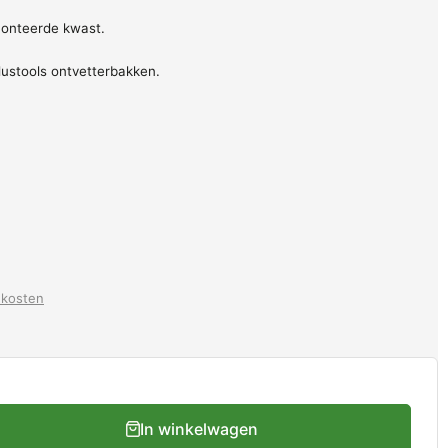
monteerde kwast.
lustools ontvetterbakken.
dkosten
In winkelwagen