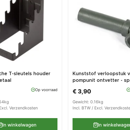
he T-sleutels houder
Kunststof verloopstuk 
etaal
pompunit ontvetter - s
PP-T 0075
Op voorraad
€ 3,90
.54kg
Gewicht: 0.16kg
Excl.
Verzendkosten
Incl. BTW / Excl.
Verzendkost
In winkelwagen
In winkelwage