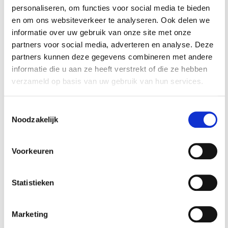
Accessoires voor een nog
personaliseren, om functies voor social media te bieden
betere ervaring
en om ons websiteverkeer te analyseren. Ook delen we
informatie over uw gebruik van onze site met onze
partners voor social media, adverteren en analyse. Deze
partners kunnen deze gegevens combineren met andere
informatie die u aan ze heeft verstrekt of die ze hebben
verzameld op basis van uw gebruik van hun services.
Toestemmingsselectie
Noodzakelijk
Kunststof antislip
PVC oprijrand geel
kliktegel 400 x 400
400 x 80 x 11,5 / 3,5
x 12 mm – PVC
mm. voor kliktegel
Voorkeuren
€ 5,69
€ 3,95
werkplaats tegels –
1815 typ 1
antivermoeidheidsm
Op voorraad
Op voorraad
at kleur zwart.
Statistieken
Gewicht: 0.95kg
Gewicht: 0.21kg
Incl. BTW / Excl.
Incl. BTW / Excl.
Verzendkosten
Verzendkosten
Marketing