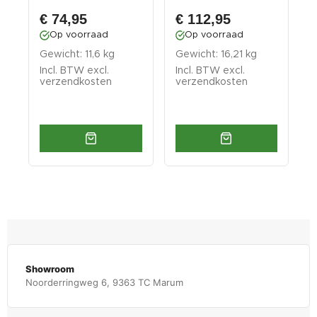
– antivermo...
– antivermo...
m
€ 74,95
€ 112,95
Op voorraad
Op voorraad
Gewicht: 11,6 kg
Gewicht: 16,21 kg
G
Incl. BTW excl.
Incl. BTW excl.
I
verzendkosten
verzendkosten
v
Showroom
Noorderringweg 6, 9363 TC Marum