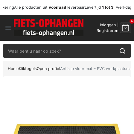
zekering
Alle producten uit
voorraad
leverbaar
Levertijd
1 tot 3
werkdag
0
Inloggen |
menu
Registreren
Home
Kliktegels
Open profiel
Antislip vloer mat – PVC werkplaatsmat