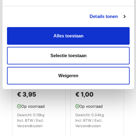
Details tonen
Alles toestaan
Selectie toestaan
Weigeren
PVC oprijrand geel
PVC hoekstuk 80 x
400 x 80 x 11,5 / 3,5
80 x 11,5 / 3,5 mm.
mm. voor kliktegel
voor kliktegel 1815
€ 3,95
€ 1,00
1815 typ 2
kleur geel
Op voorraad
Op voorraad
Gewicht: 0.19kg
Gewicht: 0.04kg
Incl. BTW / Excl.
Incl. BTW / Excl.
Verzendkosten
Verzendkosten