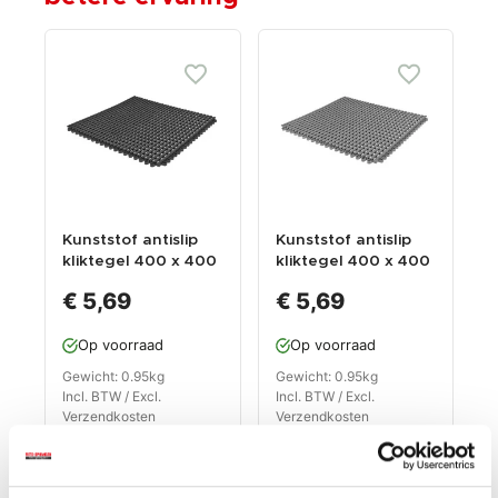
Kunststof antislip
Kunststof antislip
kliktegel 400 x 400
kliktegel 400 x 400
x 12 mm – PVC
x 12 mm – PVC
€ 5,69
€ 5,69
werkplaats tegels –
werkplaats tegels –
antivermoeidheidsm
antivermoeidheidsm
Op voorraad
Op voorraad
at kleur zwart.
at kleur grijs
Gewicht: 0.95kg
Gewicht: 0.95kg
Incl. BTW / Excl.
Incl. BTW / Excl.
Verzendkosten
Verzendkosten