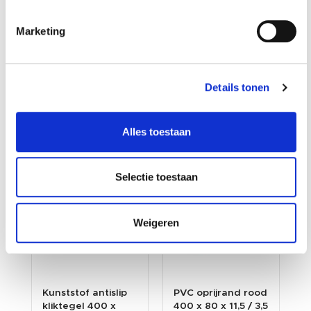
Marketing
Details tonen
Klanten die dit product
aangeschaft hebben kochten
Alles toestaan
ook...
Selectie toestaan
Weigeren
Kunststof antislip
PVC oprijrand rood
kliktegel 400 x
400 x 80 x 11,5 / 3,5