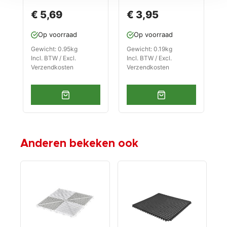
400 x 12 mm – PVC
mm. voor kliktegel
€ 5,69
€ 3,95
werkplaats tegels
1815 typ 2
–
Op voorraad
Op voorraad
antivermoeidheids
mat kleur grijs
Gewicht: 0.95kg
Gewicht: 0.19kg
Incl. BTW / Excl.
Incl. BTW / Excl.
Verzendkosten
Verzendkosten
Anderen bekeken ook