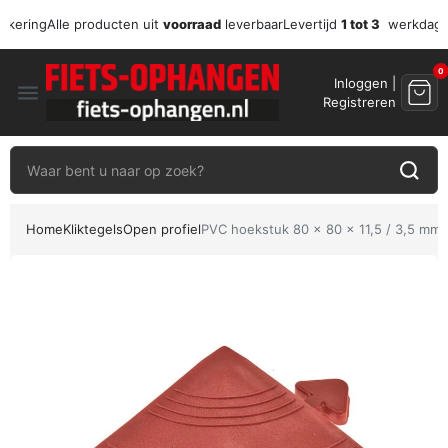
zekering
Alle producten uit
voorraad
leverbaar
Levertijd
1 tot 3
werkdag
0
Inloggen |
menu
Registreren
Home
Kliktegels
Open profiel
PVC hoekstuk 80 x 80 x 11,5 / 3,5 mm. 