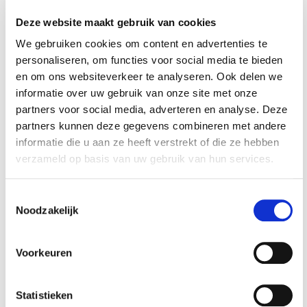
Deze website maakt gebruik van cookies
We gebruiken cookies om content en advertenties te
personaliseren, om functies voor social media te bieden
en om ons websiteverkeer te analyseren. Ook delen we
informatie over uw gebruik van onze site met onze
partners voor social media, adverteren en analyse. Deze
partners kunnen deze gegevens combineren met andere
informatie die u aan ze heeft verstrekt of die ze hebben
PVC oprijrand rood
PVC oprijrand rood
verzameld op basis van uw gebruik van hun services.
400 x 80 x 11,5 / 3,5
400 x 80 x 11,5 / 3,5
mm. voor kliktegel
mm. voor kliktegel
€ 3,95
€ 3,95
1815 typ 1
1815 typ 2
Toestemmingsselectie
Noodzakelijk
Op voorraad
Op voorraad
Gewicht: 0.21kg
Gewicht: 0.19kg
Incl. BTW / Excl.
Incl. BTW / Excl.
Voorkeuren
Verzendkosten
Verzendkosten
Statistieken