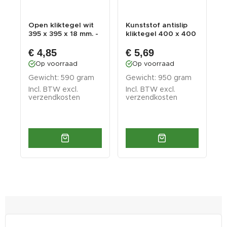
d
Open kliktegel wit
Kunststof antislip
O
395 x 395 x 18 mm. -
kliktegel 400 x 400
b
harde kuns...
x 12 mm – P...
m
€ 4,85
€ 5,69
Op voorraad
Op voorraad
Gewicht: 590 gram
Gewicht: 950 gram
G
Incl. BTW excl.
Incl. BTW excl.
I
verzendkosten
verzendkosten
v