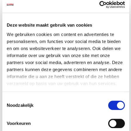
garantie
garantie
Op voorraad
Op voorraad
Gewicht: 0.45kg
Gewicht: 1.43kg
Incl. BTW / Excl.
Incl. BTW / Excl.
Deze website maakt gebruik van cookies
Verzendkosten
Verzendkosten
We gebruiken cookies om content en advertenties te
personaliseren, om functies voor social media te bieden
en om ons websiteverkeer te analyseren. Ook delen we
informatie over uw gebruik van onze site met onze
partners voor social media, adverteren en analyse. Deze
partners kunnen deze gegevens combineren met andere
informatie die u aan ze heeft verstrekt of die ze hebben
verzameld op basis van uw gebruik van hun services.
Toestemmingsselectie
Noodzakelijk
Ring-
Set inleg lamellen /
steeksleutelset 26
vakverdeling voor
Voorkeuren
delig met
steeksleutels
€ 139,50
€ 4,90
levenslange