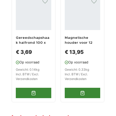
Gereedschapshaa
Magnetische
U
k halfrond 100 x
houder voor 12
a
30 mm voor
doppen /
a
€ 3,69
€ 13,95
gereedschapsbord
doppenrail voor
f
1/2" doppen /
v
Op voorraad
Op voorraad
doppenhouder
m
Gewicht: 0.14kg
Gewicht: 0.33kg
G
Incl. BTW / Excl.
Incl. BTW / Excl.
I
Verzendkosten
Verzendkosten
V