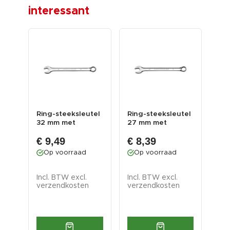
interessant
tel
Ring-steeksleutel
Ring-steeksleutel
Rin
32 mm met
27 mm met
24
levenslange
levenslange
lev
€ 9,49
€ 8,39
€ 
garantie
garantie
gar
Op voorraad
Op voorraad
O
Incl. BTW excl.
Incl. BTW excl.
Inc
verzendkosten
verzendkosten
ver