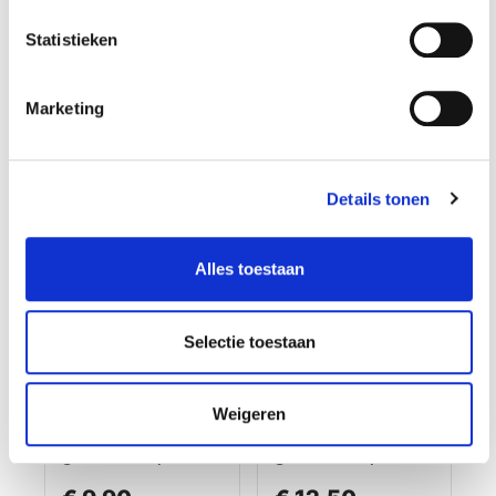
garantie
Op voorraad
Op voorraad
Statistieken
Gewicht: 7.29kg
Gewicht: 0.13kg
Incl. BTW / Excl.
Incl. BTW / Excl.
Marketing
Verzendkosten
Verzendkosten
Details tonen
Alles toestaan
Selectie toestaan
Weigeren
Magnetische
Magnetische
gereedschapshoud
gereedschapshoud
er
er 60 cm breed