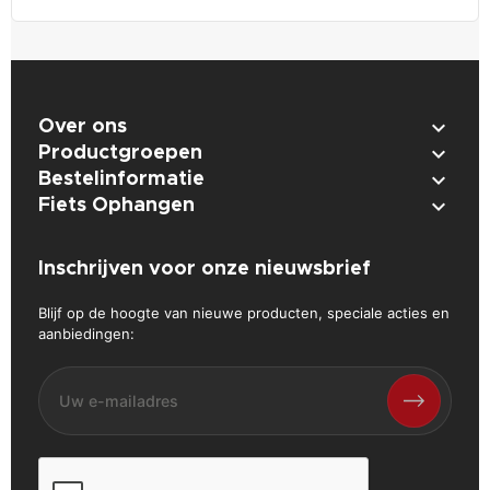
Telefoonnummer: 0594 231040
K.v.K. nummer: 01144765
BTW nummer: NL8203.91.360.B01
E-mail:
info@powerplustools.nl

Over ons

Productgroepen

Bestelinformatie

Fiets Ophangen
Inschrijven voor onze nieuwsbrief