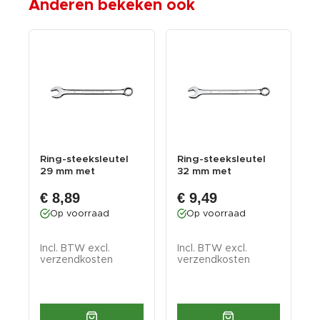
Anderen bekeken ook
10
Ring-steeksleutel
Ring-steeksleutel
R
29 mm met
32 mm met
levenslange
levenslange
l
€ 8,89
€ 9,49
garantie
garantie
g
Op voorraad
Op voorraad
Incl. BTW excl.
Incl. BTW excl.
I
verzendkosten
verzendkosten
v