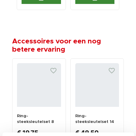
Accessoires voor een nog
betere ervaring
Ring-
Ring-
steeksleutelset 8
steeksleutelset 14
delig met
delig met
€ 19,75
€ 49,50
levenslange
levenslange