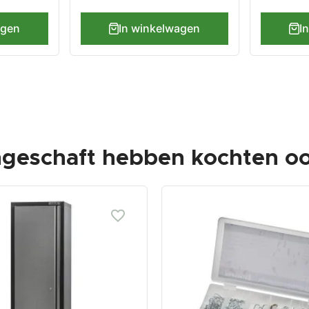
agen
In winkelwagen
I
ngeschaft hebben kochten oo