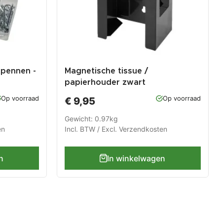
tpennen -
Magnetische tissue /
papierhouder zwart
Op voorraad
Op voorraad
€ 9,95
Gewicht: 0.97kg
en
Incl. BTW / Excl.
Verzendkosten
n
In winkelwagen