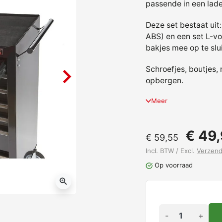
passende in een lad
Deze set bestaat uit
ABS) en een set L-vo
bakjes mee op te slui
Schroefjes, boutjes, 
opbergen.
Meer
€ 49
€ 59,55
Incl. BTW / Excl.
Verzen
Op voorraad
zoom_in
-
+