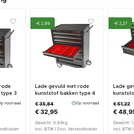
-€ 2,89
-€ 2,27
rode
Lade gevuld met rode
Lade ge
 type 3
kunststof bakken type 4
kunstst
p voorraad
Op voorraad
€ 35,84
€ 51,22
€ 32,95
€ 48,9
Gewicht: 0.84kg
Gewicht: 
endkosten
Incl. BTW / Excl.
Verzendkosten
Incl. BTW 