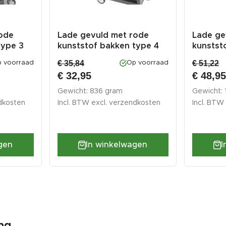
ode
Lade gevuld met rode
Lade ge
type 3
kunststof bakken type 4
kunstst
€ 35,84
€ 51,22
 voorraad
Op voorraad
€ 32,95
€ 48,9
Gewicht: 836 gram
Gewicht:
dkosten
Incl. BTW excl.
verzendkosten
Incl. BTW
gen
In winkelwagen
I
ng