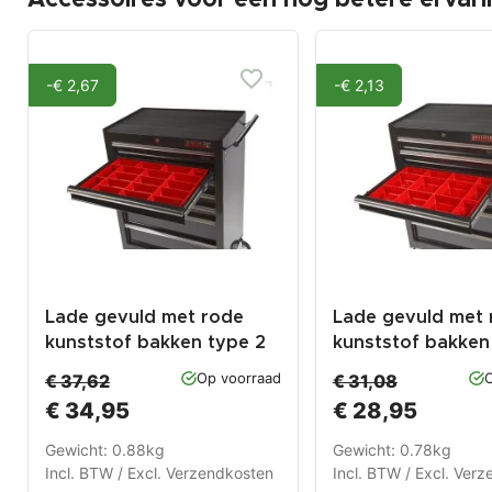
-€ 2,67
-€ 2,13
Lade gevuld met rode
Lade gevuld met 
kunststof bakken type 2
kunststof bakken
Op voorraad
O
€ 37,62
€ 31,08
€ 34,95
€ 28,95
Gewicht: 0.88kg
Gewicht: 0.78kg
Incl. BTW / Excl.
Verzendkosten
Incl. BTW / Excl.
Verz