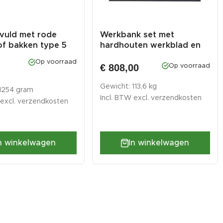
vuld met rode
Werkbank set met
of bakken type 5
hardhouten werkblad en
10 laden -...
Op voorraad
€ 808,00
Op voorraad
5
Gewicht: 113,6 kg
 1254 gram
Incl. BTW excl.
verzendkosten
 excl.
verzendkosten
In winkelwagen
n winkelwagen