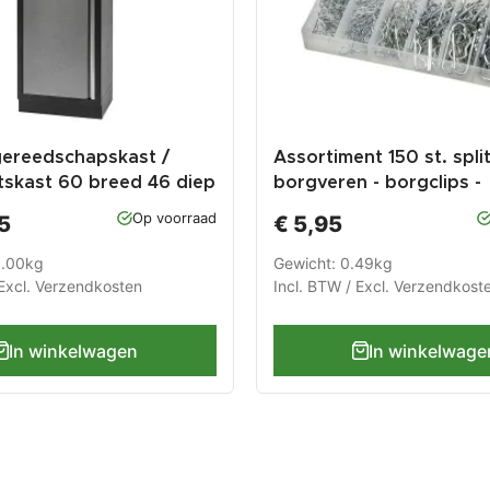
gereedschapskast /
Assortiment 150 st. spli
tskast 60 breed 46 diep
borgveren - borgclips -
 hoog - 1 deur.
haarspeldveren set
Op voorraad
5
€ 5,95
3.00kg
Gewicht: 0.49kg
Excl.
Verzendkosten
Incl. BTW / Excl.
Verzendkost
In winkelwagen
In winkelwage