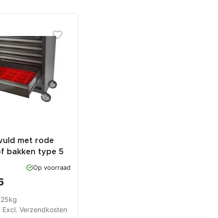
vuld met rode
of bakken type 5
Op voorraad
5
1.25kg
/ Excl.
Verzendkosten