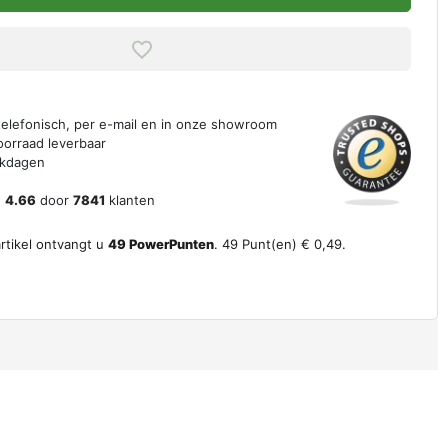
 telefonisch, per e-mail en in onze showroom
oorraad leverbaar
erkdagen
n
4.66
door
7841
klanten
artikel ontvangt u
49
PowerPunten
.
49
Punt(en)
€ 0,49
.