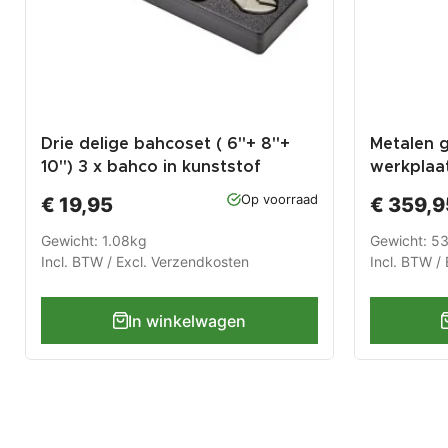
Drie delige bahcoset ( 6"+ 8"+
Metalen 
10") 3 x bahco in kunststof
werkplaa
module voor
en 200 cm
Op voorraad
€ 19,95
€ 359,9
gereedschapswagen
Gewicht: 1.08kg
Gewicht: 5
Incl. BTW / Excl.
Verzendkosten
Incl. BTW / 
In winkelwagen