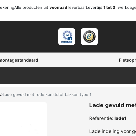
zekering
Alle producten uit
voorraad
leverbaar
Levertijd
1 tot 3
werkdag
 montagestandaard
Fietsop
s
Lade gevuld met rode kunststof bakken type 1
Lade gevuld met
Referentie:
lade1
Lade indeling voor 