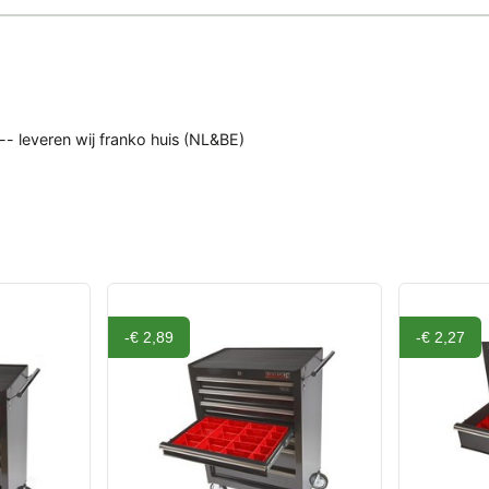
- leveren wij franko huis (NL&BE)
-€ 2,89
-€ 2,27