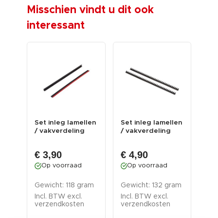
Misschien vindt u dit ook
interessant
et
Set inleg lamellen
Set inleg lamellen
EPE
/ vakverdeling
/ vakverdeling
39 
voor steeksleut...
mat
€ 3,90
€ 4,90
€ 
Op voorraad
Op voorraad
O
Gewicht: 118 gram
Gewicht: 132 gram
Gew
Incl. BTW excl.
Incl. BTW excl.
Inc
verzendkosten
verzendkosten
ver