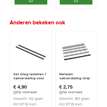
Anderen bekeken ook
Set inleg lamellen /
Metalen
Z
vakverdeling voor
vakverdeling strip
w
steeksleut...
lang - zwart
m
€ 4,90
€ 2,75
4
Op voorraad
Op voorraad
Gewicht: 132 gram
Gewicht: 180 gram
G
Incl. BTW excl.
Incl. BTW excl.
I