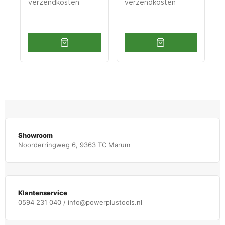
verzendkosten
verzendkosten
v
Showroom
Noorderringweg 6, 9363 TC Marum
Klantenservice
0594 231 040 / info@powerplustools.nl