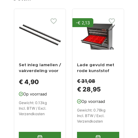
-€ 2,13
Set inleg lamellen /
Lade gevuld met
M
vakverdeling voor
rode kunststof
v
steeksleutels
bakken type 3
k
€ 31,08
€ 4,90
€ 28,95
Op voorraad
Op voorraad
Gewicht: 0.13kg
G
Incl. BTW / Excl.
I
Gewicht: 0.78kg
Verzendkosten
V
Incl. BTW / Excl.
Verzendkosten