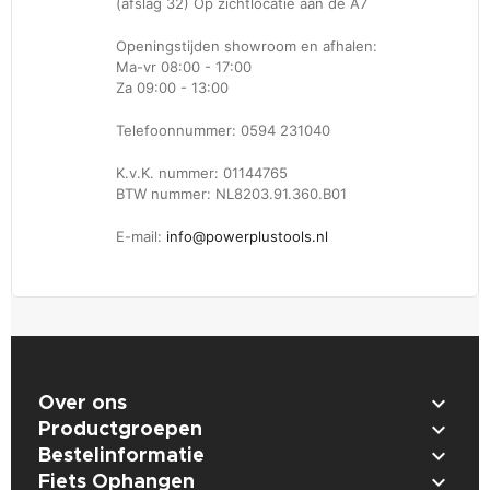
(afslag 32) Op zichtlocatie aan de A7
Openingstijden showroom en afhalen:
Ma-vr 08:00 - 17:00
Za 09:00 - 13:00
Telefoonnummer: 0594 231040
K.v.K. nummer: 01144765
BTW nummer: NL8203.91.360.B01
E-mail:
info@powerplustools.nl

Over ons

Productgroepen

Bestelinformatie

Fiets Ophangen