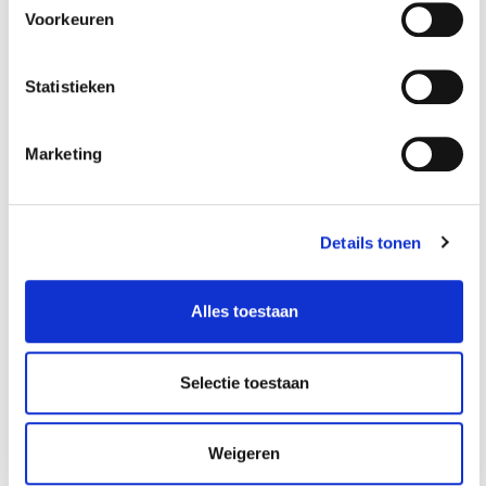
Metalen
Metalen
Voorkeuren
vakverdeling strip
vakverdeling strip
lang - rood
kort - rood
€ 2,75
€ 1,95
Statistieken
Op voorraad
Op voorraad
Gewicht: 0.18kg
Gewicht: 0.13kg
Marketing
Incl. BTW / Excl.
Incl. BTW / Excl.
Verzendkosten
Verzendkosten
Details tonen
Alles toestaan
Selectie toestaan
Weigeren