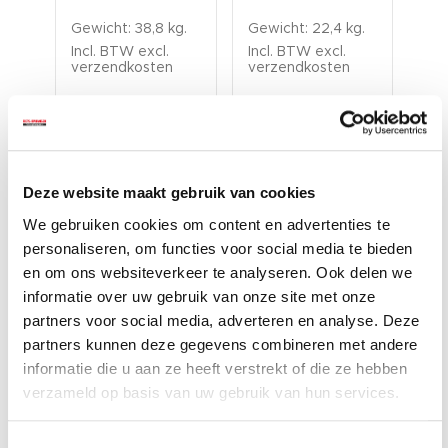
Gewicht: 38,8 kg.
Gewicht: 22,4 kg.
Gew
Incl. BTW excl.
Incl. BTW excl.
Inc
verzendkosten
verzendkosten
ver
Deze website maakt gebruik van cookies
We gebruiken cookies om content en advertenties te
personaliseren, om functies voor social media te bieden
en om ons websiteverkeer te analyseren. Ook delen we
informatie over uw gebruik van onze site met onze
Accessoires voor een nog
partners voor social media, adverteren en analyse. Deze
betere ervaring
partners kunnen deze gegevens combineren met andere
informatie die u aan ze heeft verstrekt of die ze hebben
verzameld op basis van uw gebruik van hun services.
Toestemmingsselectie