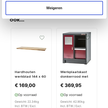
Klanten die dit product
Weigeren
aangeschaft hebben kochten
ook...
Hardhouten
Werkplaatskast
H
werkblad 144 x 60
donkerrood met
w
x 3,8 cm voor
afvalbak 72 x 57 x
3
€ 169,00
€ 369,95
heavy duty serie
90 cm
d
Op voorraad
Op voorraad
Gewicht: 22.34kg
Gewicht: 42.90kg
G
Incl. BTW / Excl.
Incl. BTW / Excl.
I