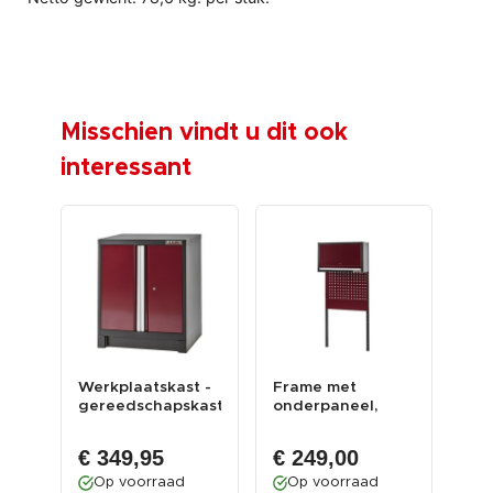
Misschien vindt u dit ook
interessant
Werkplaatskast -
Frame met
Wer
gereedschapskast
onderpaneel,
ge
oor
rood met 2
gereedschapsbord
do
deure...
en bovenka...
6...
€ 349,95
€ 249,00
€ 
Op voorraad
Op voorraad
O