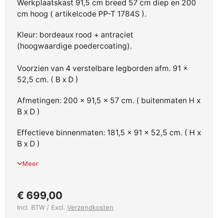
Werkplaatskast 91,5 cm breed 57 cm diep en 200
cm hoog ( artikelcode PP-T 1784S ).
Kleur: bordeaux rood + antraciet
(hoogwaardige poedercoating).
Voorzien van 4 verstelbare legborden afm. 91 x
52,5 cm. ( B x D )
Afmetingen: 200 x 91,5 x 57 cm. ( buitenmaten H x
B x D )
Effectieve binnenmaten: 181,5 x 91 x 52,5 cm. ( H x
B x D )
Meer
€ 699,00
Incl. BTW / Excl.
Verzendkosten