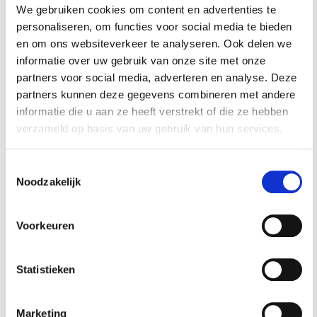
We gebruiken cookies om content en advertenties te
personaliseren, om functies voor social media te bieden
en om ons websiteverkeer te analyseren. Ook delen we
informatie over uw gebruik van onze site met onze
partners voor social media, adverteren en analyse. Deze
Professionele
Professionele
werkbank –
werkbank –
partners kunnen deze gegevens combineren met andere
montagetafel 215 x
montagetafel 183 x
informatie die u aan ze heeft verstrekt of die ze hebben
€ 2.599,00
€ 2.199,00
70 x 95 cm. met 24
70 x 95 cm. met 17
verzameld op basis van uw gebruik van hun services.
laden
laden
Op voorraad
Op voorraad
Gewicht: 338.00kg
Gewicht: 244.00kg
Toestemmingsselectie
Incl. BTW / Excl.
Incl. BTW / Excl.
Noodzakelijk
Verzendkosten
Verzendkosten
Voorkeuren
Statistieken
Marketing