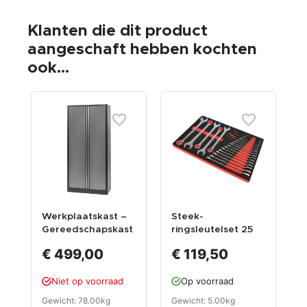
Klanten die dit product
aangeschaft hebben kochten
ook...
Werkplaatskast –
Steek-
P
Gereedschapskast
ringsleutelset 25
w
– kast voor
delen - foam inleg
m
€ 499,00
€ 119,50
werkplaats 91,5 x
7
46 x 200 cm.
l
Niet op voorraad
Op voorraad
w
Gewicht: 78.00kg
Gewicht: 5.00kg
G