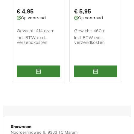
werkbankpoot
m
voor...
g
€ 4,95
€ 5,95
Op voorraad
Op voorraad
G
Gewicht: 414 gram
Gewicht: 460 g
n
Incl. BTW excl.
Incl. BTW excl.
I
verzendkosten
verzendkosten
v
Showroom
Noorderringweg 6, 9363 TC Marum