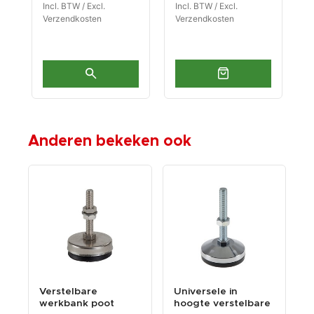
Incl. BTW / Excl.
Incl. BTW / Excl.
I
Verzendkosten
Verzendkosten
V
Anderen bekeken ook
Verstelbare
Universele in
L
werkbank poot
hoogte verstelbare
w