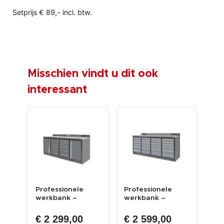
Setprijs € 89,- incl. btw.
Misschien vindt u dit ook
interessant
Professionele
Professionele
Sta
werkbank –
werkbank –
me
montagetafel 215
montagetafel 215
bla
x 70 x 9...
x 70 x 9...
9...
€ 2 299,00
€ 2 599,00
€ 