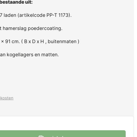
bestaande uit:
 laden (artikelcode PP-T 1173).
iet hamerslag poedercoating.
x 91 cm. ( B x D x H , buitenmaten )
van kogellagers en matten.
dkosten