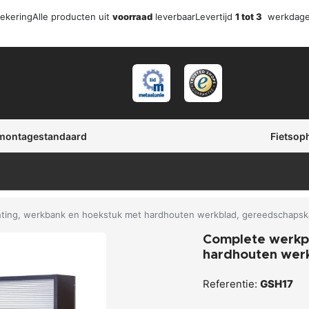
zekering
Alle producten uit
voorraad
leverbaar
Levertijd
1 tot 3
werkdag
 montagestandaard
Fietsop
hting, werkbank en hoekstuk met hardhouten werkblad, gereedschapsk
Complete werkpl
hardhouten werk
Referentie:
GSH17