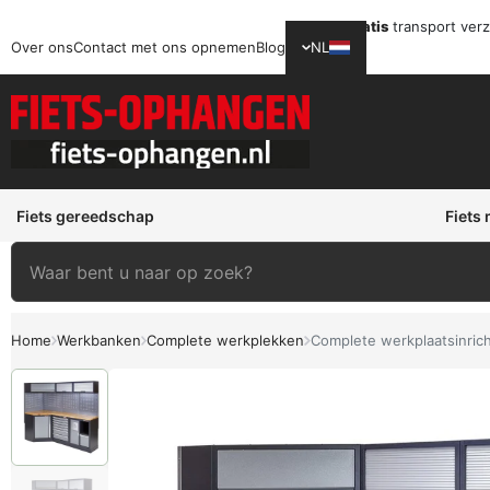
Gratis
transport ver
Over ons
Contact met ons opnemen
Blog
NL
Fiets gereedschap
Fiets
Home
Werkbanken
Complete werkplekken
Complete werkplaatsinric