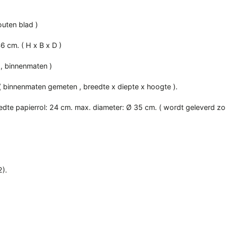
outen blad )
6 cm. ( H x B x D )
 , binnenmaten )
( binnenmaten gemeten , breedte x diepte x hoogte ).
dte papierrol: 24 cm. max. diameter: Ø 35 cm. ( wordt geleverd zo
2).