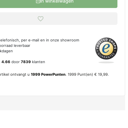
In winkelwagen
 telefonisch, per e-mail en in onze showroom
oorraad leverbaar
erkdagen
n
4.66
door
7839
klanten
artikel ontvangt u
1999
PowerPunten
.
1999
Punt(en)
€ 19,99
.