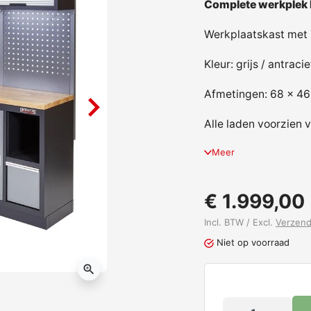
Complete werkplek 
Werkplaatskast met 7
Kleur: grijs / antrac
Afmetingen: 68 x 46 
Alle laden voorzien 
Meer
€ 1.999,00
Incl. BTW / Excl.
Verzen
Niet op voorraad
zoom_in