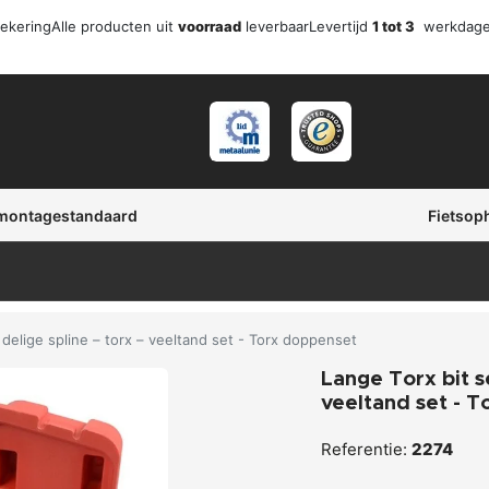
zekering
Alle producten uit
voorraad
leverbaar
Levertijd
1 tot 3
werkdag
 montagestandaard
Fietsop
8 delige spline – torx – veeltand set - Torx doppenset
Lange Torx bit se
veeltand set - 
Referentie:
2274