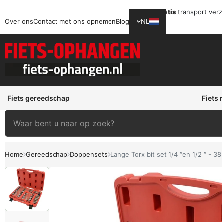
Gratis
transport ver
Over ons
Contact met ons opnemen
Blog
NL
Fiets gereedschap
Fiets
Home
Gereedschap
Doppensets
Lange Torx bit set 1/4 “en 1/2 “ - 3