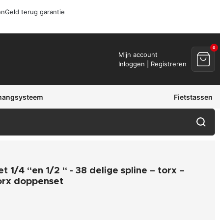
en
Geld terug garantie
0
Mijn account
Inloggen | Registreren
hangsysteem
Fietstassen
t 1/4 “en 1/2 “ - 38 delige spline – torx –
Torx doppenset