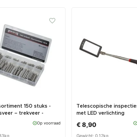
ortiment 150 stuks -
Telescopische inspectie
veer – trekveer -
met LED verlichting
Op voorraad
€ 8,90
.33kg
Gewicht: 0.12kg