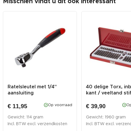
Misschien vindt u dit ook interessant
Ratelsleutel met 1/4"
40 delige Torx, in
aansluiting
kant / veeltand stift
€ 11,95
€ 39,90
Op voorraad
Op
Gewicht: 114 gram
Gewicht: 1960 gram
Incl. BTW excl.
verzendkosten
Incl. BTW excl.
verzen