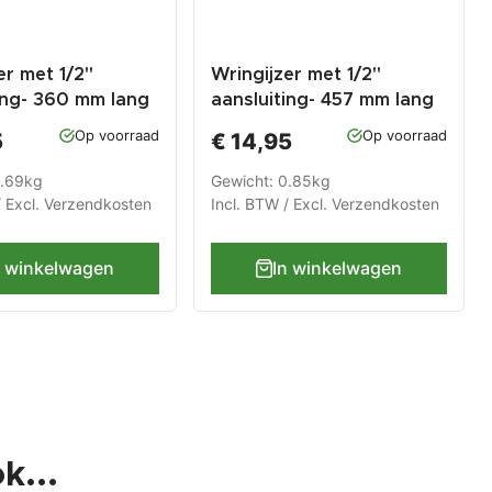
er met 1/2"
Wringijzer met 1/2"
ing- 360 mm lang
aansluiting- 457 mm lang
nslange garantie
met levenslange garantie
Op voorraad
Op voorraad
5
€ 14,95
0.69kg
Gewicht: 0.85kg
/ Excl.
Verzendkosten
Incl. BTW / Excl.
Verzendkosten
n winkelwagen
In winkelwagen
k...