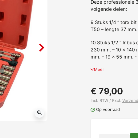
Deze professionele 3
volgende delen:
9 Stuks 1/4 “ torx b
T50 – lengte 37 mm.
10 Stuks 1/2 “ Inbus
230 mm. – 10 x 140 m
mm. – 19 x 55 mm. -
Meer
€ 79,00
Incl. BTW / Excl.
Verzen
Op voorraad
zoom_in