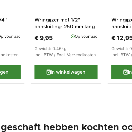
/4"
Wringijzer met 1/2"
Wringijz
aansluiting- 250 mm lang
aansluit
met levenslange garantie
met leve
p voorraad
Op voorraad
€ 9,95
€ 12,9
Gewicht: 0.46kg
Gewicht: 
endkosten
Incl. BTW / Excl.
Verzendkosten
Incl. BTW 
agen
In winkelwagen
I
ngeschaft hebben kochten oo