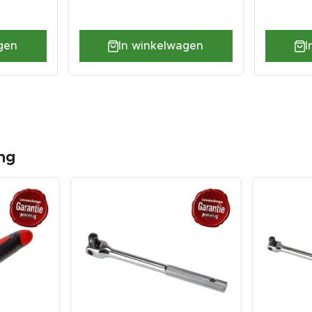
gen
In winkelwagen
I
ng