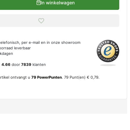
In winkelwagen
 telefonisch, per e-mail en in onze showroom
oorraad leverbaar
erkdagen
n
4.66
door
7839
klanten
artikel ontvangt u
79
PowerPunten
.
79
Punt(en)
€ 0,79
.