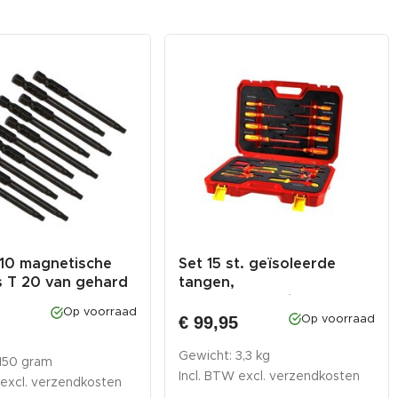
 10 magnetische
Set 15 st. geïsoleerde
ts T 20 van gehard
tangen,
schroevendraaiers, ...
Op voorraad
€ 99,95
Op voorraad
Gewicht: 3,3 kg
 150 gram
Incl. BTW excl.
verzendkosten
 excl.
verzendkosten