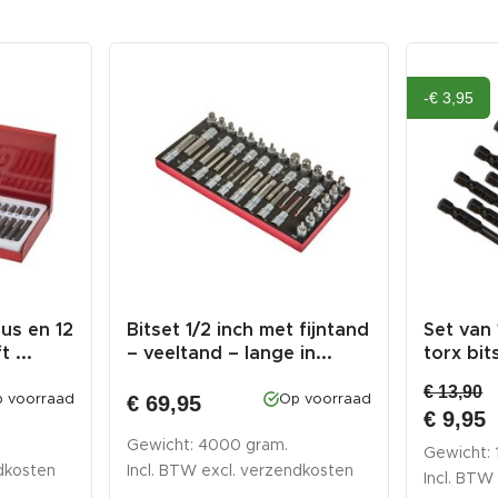
-€ 3,95
bus en 12
Bitset 1/2 inch met fijntand
Set van
 ...
– veeltand – lange in...
torx bi
...
€ 13,90
€ 69,95
 voorraad
Op voorraad
€ 9,95
Gewicht: 4000 gram.
Gewicht:
dkosten
Incl. BTW excl.
verzendkosten
Incl. BTW