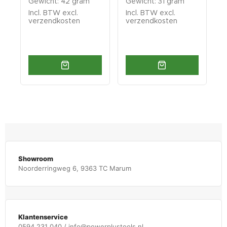
Gewicht: 42 gram
Gewicht: 31 gram
G
Incl. BTW excl.
Incl. BTW excl.
I
verzendkosten
verzendkosten
v
Showroom
Noorderringweg 6, 9363 TC Marum
Klantenservice
0594 231 040 / info@powerplustools.nl