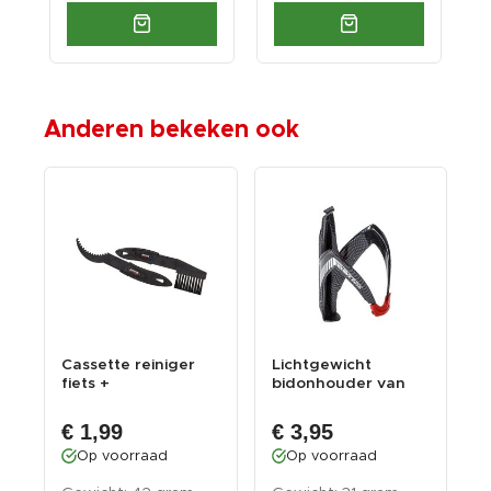
Anderen bekeken ook
Cassette reiniger
Lichtgewicht
D
r
fiets +
bidonhouder van
i
reinigingsborstel
fiberglas voor fiets
f
voor d...
...
€ 1,99
€ 3,95
Op voorraad
Op voorraad