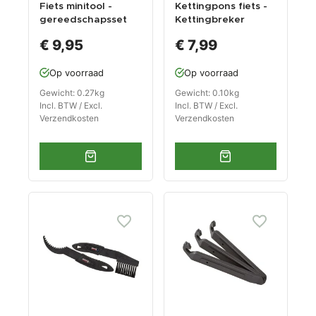
Fiets minitool -
Kettingpons fiets -
gereedschapsset
Kettingbreker
De-luxe in etui -
(rood/zwart) voor
€ 9,95
€ 7,99
fietsgereedschap
fietsketting
set - inbussleutel
Op voorraad
Op voorraad
fiets.
Gewicht: 0.27kg
Gewicht: 0.10kg
Incl. BTW / Excl.
Incl. BTW / Excl.
Verzendkosten
Verzendkosten