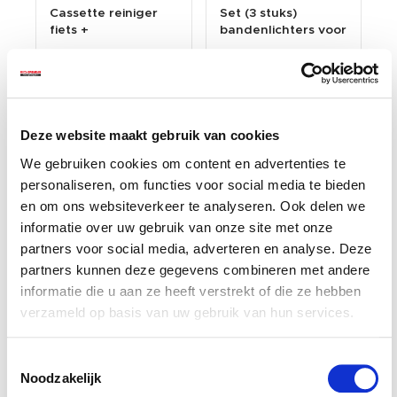
Cassette reiniger
Set (3 stuks)
fiets +
bandenlichters voor
reinigingsborstel
fietsband -
€ 1,99
€ 1,99
voor derailleur -
bandenlichter fiets.
MTB - racefiets - 2-
kunststof
Op voorraad
Op voorraad
delige set van
bandenlepel.
kunststof
Gewicht: 0.04kg
Gewicht: 0.03kg
Deze website maakt gebruik van cookies
Incl. BTW / Excl.
Incl. BTW / Excl.
Verzendkosten
Verzendkosten
We gebruiken cookies om content en advertenties te
personaliseren, om functies voor social media te bieden
en om ons websiteverkeer te analyseren. Ook delen we
informatie over uw gebruik van onze site met onze
partners voor social media, adverteren en analyse. Deze
partners kunnen deze gegevens combineren met andere
informatie die u aan ze heeft verstrekt of die ze hebben
verzameld op basis van uw gebruik van hun services.
Toestemmingsselectie
Noodzakelijk