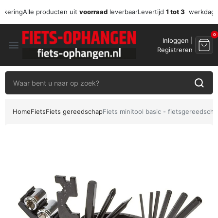
zekering
Alle producten uit
voorraad
leverbaar
Levertijd
1 tot 3
werkdag
0
Inloggen |
menu
Registreren
Home
Fiets
Fiets gereedschap
Fiets minitool basic - fietsgereedscha