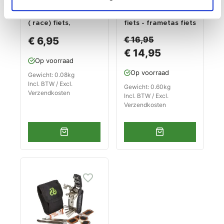
Fiets frametas voor
Gereedschapstas
( race) fiets,
fiets - frametas fiets
mountainbike , mtb ,
incl. pomp,
€ 16,95
€ 6,95
herenfiets
drinkflesje en
€ 14,95
fietsgereedschap -
Op voorraad
set
Op voorraad
Gewicht: 0.08kg
Incl. BTW / Excl.
Gewicht: 0.60kg
Verzendkosten
Incl. BTW / Excl.
Verzendkosten