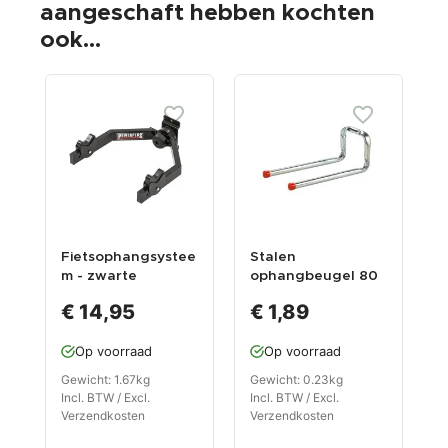
aangeschaft hebben kochten
ook...
Fietsophangsystee
Stalen
A
m - zwarte
ophangbeugel 80
b
wandbeugel -
x 200 mm. dubbele
v
€ 14,95
€ 1,89
wandhouder -
haak verchroomd
1
muurbeugel - fiets
b
Op voorraad
Op voorraad
ophangen -
verstelbaar -
Gewicht: 1.67kg
Gewicht: 0.23kg
G
racefiets -
Incl. BTW / Excl.
Incl. BTW / Excl.
I
mountainbike -
Verzendkosten
Verzendkosten
V
MTB