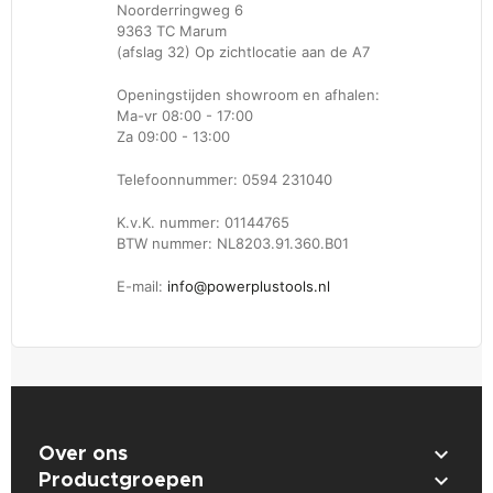
Noorderringweg 6
9363 TC Marum
(afslag 32) Op zichtlocatie aan de A7
Openingstijden showroom en afhalen:
Ma-vr 08:00 - 17:00
Za 09:00 - 13:00
Telefoonnummer: 0594 231040
K.v.K. nummer: 01144765
BTW nummer: NL8203.91.360.B01
E-mail:
info@powerplustools.nl

Over ons

Productgroepen