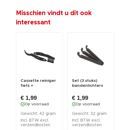
Misschien vindt u dit ook
interessant
Cassette reiniger
Set (3 stuks)
Ha
s -
fiets +
bandenlichters
fie
reinigingsborstel
voor fietsband -
voo
voor d...
band...
met
€ 1,99
€ 1,99
€ 
Op voorraad
Op voorraad
O
Gewicht: 42 gram
Gewicht: 32 gram
Gew
Incl. BTW excl.
Incl. BTW excl.
Inc
verzendkosten
verzendkosten
ver