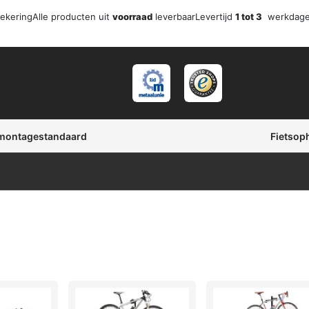
zekering
Alle producten uit
voorraad
leverbaar
Levertijd
1 tot 3
werkdag
 montagestandaard
Fietsop