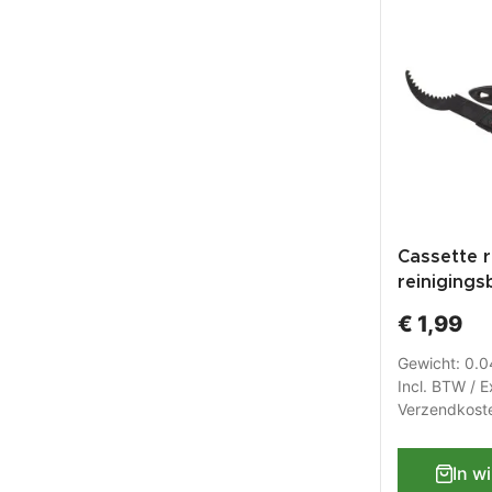
Cassette r
reinigings
derailleur 
€ 1,99
racefiets -
van kunst
Gewicht: 0.
Incl. BTW / E
Verzendkost
In w