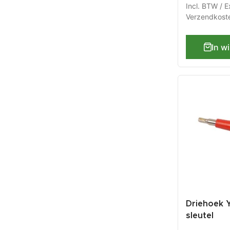
mm.
Incl. BTW / E
Verzendkost
In w
Driehoek Y
sleutel
fietsgere