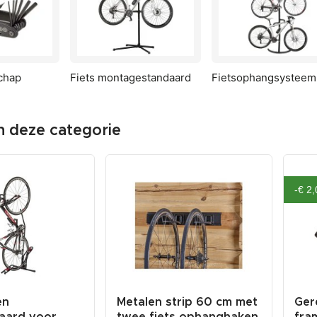
chap
Fiets montagestandaard
Fietsophangsysteem
in deze categorie
-€ 2,
en
Metalen strip 60 cm met
Ger
daard voor
twee fiets ophanghaken
fram