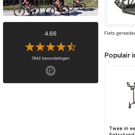
Fiets gereeds
4.66
Populair 
7842 beoordelingen
-€ 89,05
beugel -
Professionele vloeistof
Twee in e
fietstrainer - fluid fiets...
fietsstan