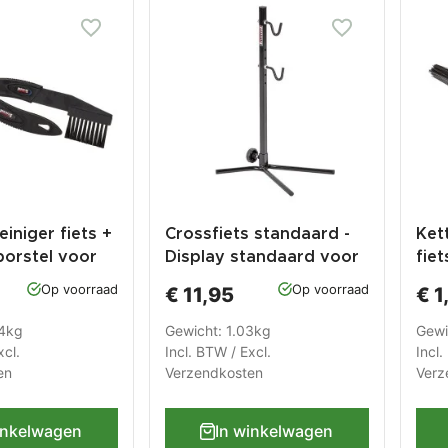
einiger fiets +
Crossfiets standaard -
Ket
borstel voor
Display standaard voor
fiet
- MTB -
kinderfiets crossfiets
bor
Op voorraad
Op voorraad
€ 11,95
€ 1
 2-delige set
mountainbike racefiets
stof
04kg
Gewicht: 1.03kg
Gewi
xcl.
Incl. BTW / Excl.
Incl.
en
Verzendkosten
Verz
inkelwagen
In winkelwagen