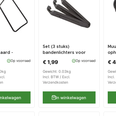
Set (3 stuks)
Muur
aard -
bandenlichters voor
oph
l standaard
fietsband -
oph
Op voorraad
Op voorraad
€ 1,99
€ 4
iets –
bandenlichter fiets.
voo
iestandaard
kunststof bandenlepel.
60kg
Gewicht: 0.03kg
Gewi
xcl.
Incl. BTW / Excl.
Incl.
en
Verzendkosten
Verz
inkelwagen
In winkelwagen