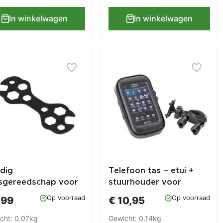
In winkelwagen
In winkelwagen
dig
Telefoon tas – etui +
tsgereedschap voor
stuurhouder voor
erweg - met steek &
iphone – smartphone -
Op voorraad
Op voorraad
,99
€ 10,95
sleutel functie
GSM - 4 inch – stof en
waterdicht 135 x 70 x 23
cht: 0.07kg
Gewicht: 0.14kg