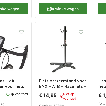
inkelwagen
In winkelwagen
as – etui +
Fiets parkeerstand voor
Han
r voor fiets -
BMX – ATB – Racefiets –
fie
elefoon - GSM
Kinderfiets
ond
Op voorraad
Niet op
€ 14,95
€ 1
 stof en
ring
voorraad
 120 x 55 x 20
2kg
Gewi
Gewicht: 1.78kg