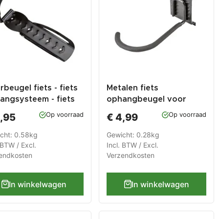
beugel fiets - fiets
Metalen fiets
angsysteem - fiets
ophangbeugel voor
angen verticaal aan
0850 railsysteem - fiets
Op voorraad
Op voorraad
,95
€ 4,99
rwiel.
ophangsysteem - fiets
ophangen verticaal aan
cht: 0.58kg
Gewicht: 0.28kg
voorwiel
 BTW / Excl.
Incl. BTW / Excl.
endkosten
Verzendkosten
In winkelwagen
In winkelwagen