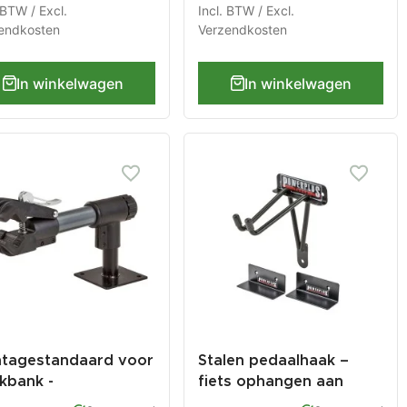
mm.
 BTW / Excl.
Incl. BTW / Excl.
endkosten
Verzendkosten
In winkelwagen
In winkelwagen
tagestandaard voor
Stalen pedaalhaak –
kbank -
fiets ophangen aan
tsophangsysteem -
trapper – stalen set – 3