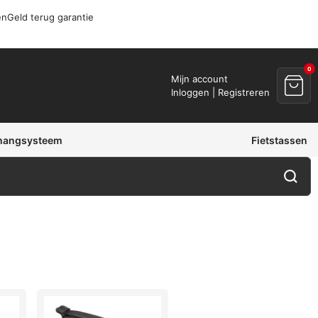
en
Geld terug garantie
0
Mijn account
Inloggen | Registreren
hangsysteem
Fietstassen