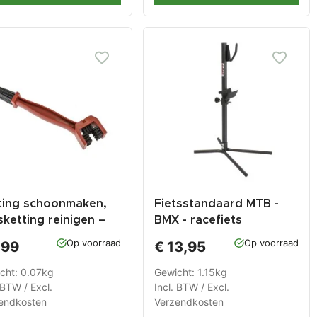
ting schoonmaken,
Fietsstandaard MTB -
sketting reinigen –
BMX - racefiets
stel rood
parkeerstandaard fiets
Op voorraad
Op voorraad
,99
€ 13,95
met rubber bescherming
cht: 0.07kg
Gewicht: 1.15kg
 BTW / Excl.
Incl. BTW / Excl.
endkosten
Verzendkosten