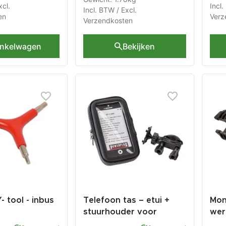
xcl.
Incl.
Incl. BTW / Excl.
en
Verz
Verzendkosten
inkelwagen
Bekijken
- tool - inbus
Telefoon tas – etui +
Mon
stuurhouder voor
wer
edschap voor
iphone – smartphone -
fie