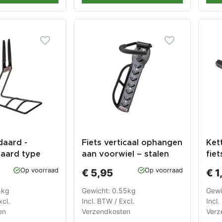
daard -
Fiets verticaal ophangen
Ket
daard type
aan voorwiel – stalen
fiet
- Pro - MTB –
wandhaak voor fiets –
bor
Op voorraad
Op voorraad
€ 5,95
€ 1
ke - racefiets
haak 25,5 x 8 cm
ch
4kg
Gewicht: 0.55kg
Gewi
xcl.
Incl. BTW / Excl.
Incl.
en
Verzendkosten
Verz