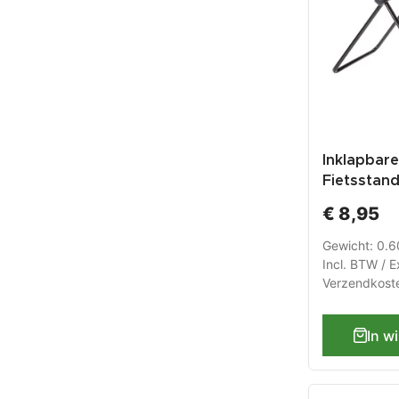
Inklapbare
Fietsstand
achterwie
€ 8,95
voor racef
presentat
Gewicht: 0.
fiets
Incl. BTW / E
Verzendkost
In w