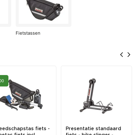
Fietstassen
00
eedschapstas fiets -
Presentatie standaard
etas fiets incl.
fiets - bike slinger -