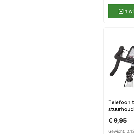
In w
Telefoon t
stuurhoude
mobiele t
€ 9,95
2.4 inch –
waterdicht
Gewicht: 0.1