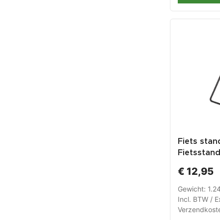
Fiets stan
Fietsstan
Bike Hand 
€ 12,95
Mountainbi
max 28 in
Gewicht: 1.2
Incl. BTW / E
Verzendkost