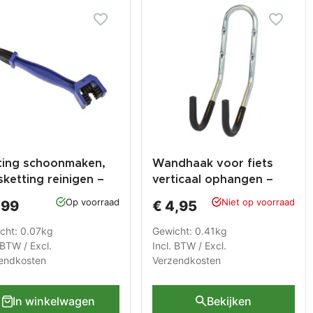
ting schoonmaken,
Wandhaak voor fiets
sketting reinigen –
verticaal ophangen –
stel blauw
fietshaak voor muur /
Op voorraad
Niet op voorraad
,99
€ 4,95
wand –
gereedschapshaak
cht: 0.07kg
Gewicht: 0.41kg
 BTW / Excl.
Incl. BTW / Excl.
endkosten
Verzendkosten
In winkelwagen
Bekijken