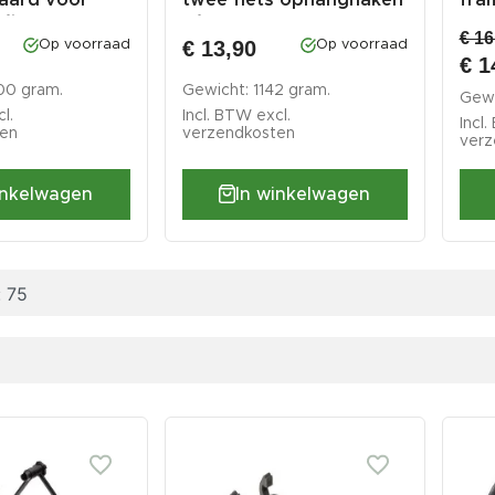
fiets ...
- f...
pom
€ 16
€ 13,90
Op voorraad
Op voorraad
€ 1
00 gram.
Gewicht: 1142 gram.
Gewi
l.
Incl. BTW excl.
Incl
ten
verzendkosten
verz
inkelwagen
In winkelwagen