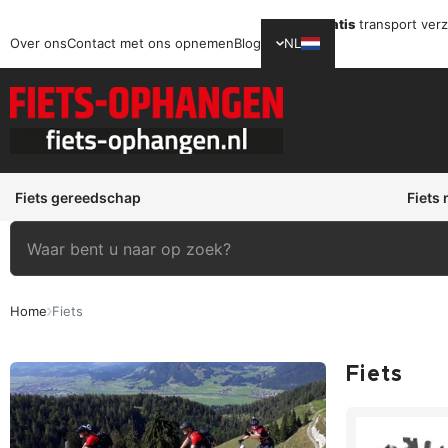
Gratis
transport ver
Over ons
Contact met ons opnemen
Blog
NL
Fiets gereedschap
Fiets
Home
Fiets
Fiets