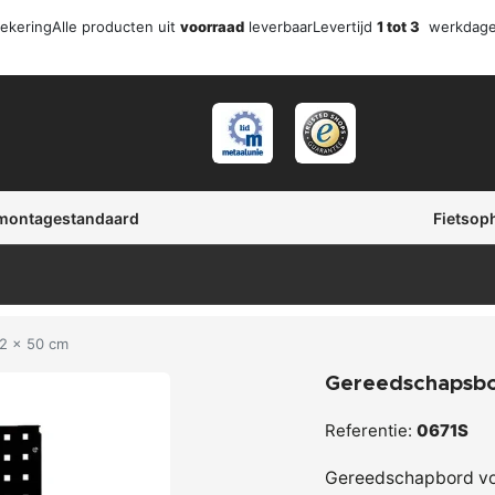
zekering
Alle producten uit
voorraad
leverbaar
Levertijd
1 tot 3
werkdag
 montagestandaard
Fietsop
2 x 50 cm
Gereedschapsbo
Referentie:
0671S
Gereedschapbord v