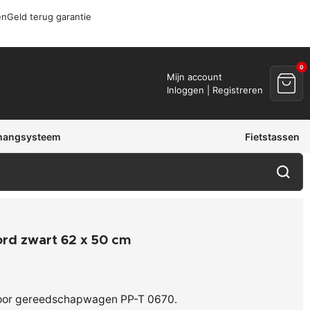
en
Geld terug garantie
0
Mijn account
Inloggen | Registreren
hangsysteem
Fietstassen
rd zwart 62 x 50 cm
oor gereedschapwagen PP-T 0670.