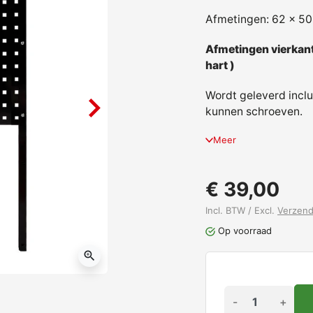
Afmetingen: 62 x 5
Afmetingen vierkant
hart )
Wordt geleverd incl
kunnen schroeven.
Meer
€ 39,00
Incl. BTW / Excl.
Verzen
Op voorraad
zoom_in
-
+