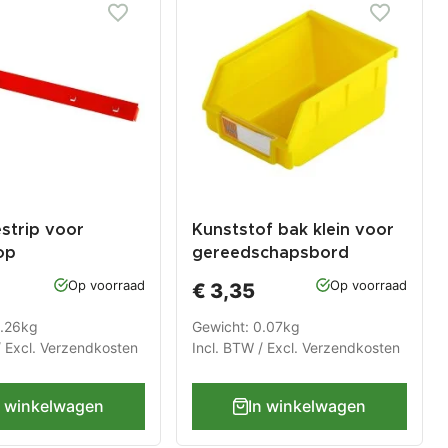
strip voor
Kunststof bak klein voor
op
gereedschapsbord
chapsbord
Op voorraad
Op voorraad
€ 3,35
0.26kg
Gewicht: 0.07kg
/ Excl.
Verzendkosten
Incl. BTW / Excl.
Verzendkosten
n winkelwagen
In winkelwagen