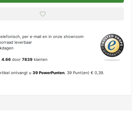
 telefonisch, per e-mail en in onze showroom
oorraad leverbaar
erkdagen
n
4.66
door
7839
klanten
artikel ontvangt u
39
PowerPunten
.
39
Punt(en)
€ 0,39
.