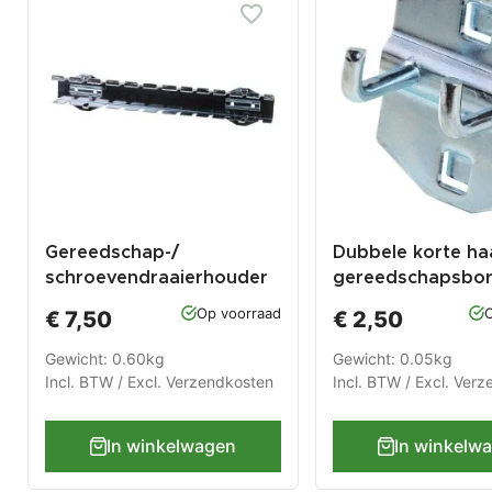
Gereedschap-/
Dubbele korte ha
schroevendraaierhouder
gereedschapsbo
voor gatenbord
Op voorraad
O
€ 7,50
€ 2,50
Gewicht: 0.60kg
Gewicht: 0.05kg
Incl. BTW / Excl.
Verzendkosten
Incl. BTW / Excl.
Verz
In winkelwagen
In winkelw