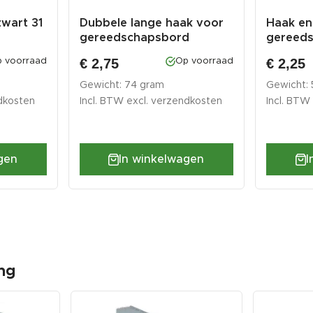
zwart 31
Dubbele lange haak voor
Haak en
gereedschapsbord
gereed
€ 2,75
€ 2,25
 voorraad
Op voorraad
Gewicht: 74 gram
Gewicht:
dkosten
Incl. BTW excl.
verzendkosten
Incl. BTW
gen
In winkelwagen
I
ng