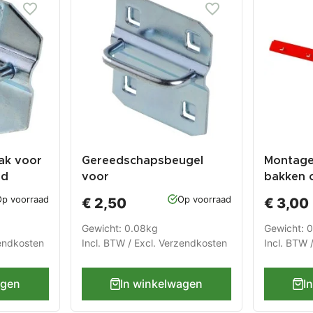
ak voor
Gereedschapsbeugel
Montage
rd
voor
bakken 
gereedschapsborden
gereeds
p voorraad
Op voorraad
€ 2,50
€ 3,00
Gewicht: 0.08kg
Gewicht: 
endkosten
Incl. BTW / Excl.
Verzendkosten
Incl. BTW 
agen
In winkelwagen
I