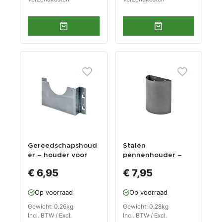
Gereedschapshoud
Stalen
er – houder voor
pennenhouder –
kleine haakse slijper
gereedschaphoude
€ 6,95
€ 7,95
r voor
gereedschapsbord
Op voorraad
Op voorraad
Gewicht: 0.26kg
Gewicht: 0.28kg
Incl. BTW / Excl.
Incl. BTW / Excl.