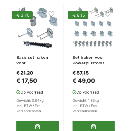
-€ 3,70
-€ 8,15
Basis set haken
Set haken voor
voor
Powerplustools
Powerplustools
gereedschapsbord
€ 21,20
€ 57,15
gereedschapsbord
-
€ 17,50
€ 49,00
-
gereedschapsbord
gereedschapsbord
en -
en -
gereedschapswand
Op voorraad
Op voorraad
gereedschapswand
.
Gewicht: 0.94kg
Gewicht: 1.35kg
Incl. BTW / Excl.
Incl. BTW / Excl.
Verzendkosten
Verzendkosten