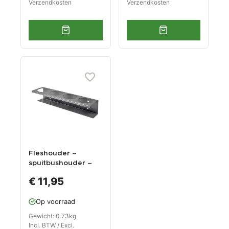
Verzendkosten
Verzendkosten
Fleshouder –
spuitbushouder –
flessenhouder van
€ 11,95
staal
Op voorraad
Gewicht: 0.73kg
Incl. BTW / Excl.