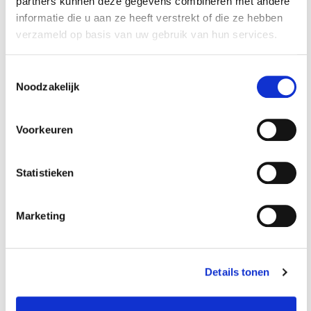
partners kunnen deze gegevens combineren met andere
informatie die u aan ze heeft verstrekt of die ze hebben
verzameld op basis van uw gebruik van hun services.
Toestemmingsselectie
Noodzakelijk
Voorkeuren
Statistieken
Gereedschapshaak
Gereedschapshaak
– ophanghaak
– ophanghaak 23 x
verzinkt staal voor
15 cm. voor
Marketing
€ 1,75
€ 4,95
gereedschapsbord.
gereedschapsbord
Op voorraad
Op voorraad
Gewicht: 0.04kg
Gewicht: 0.24kg
Details tonen
Incl. BTW / Excl.
Incl. BTW / Excl.
Verzendkosten
Verzendkosten