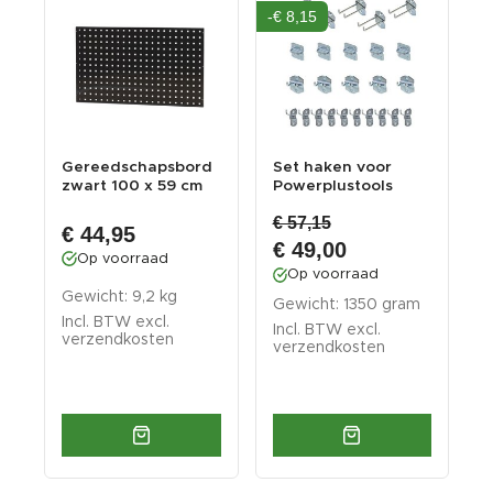
-€ 8,15
d
Gereedschapsbord
Set haken voor
G
zwart 100 x 59 cm
Powerplustools
s
gereedschapsbord
v
€ 57,15
- g...
€ 44,95
€ 49,00
Op voorraad
Op voorraad
Gewicht: 9,2 kg
G
Gewicht: 1350 gram
Incl. BTW excl.
I
Incl. BTW excl.
verzendkosten
v
verzendkosten