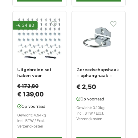
-€ 34,80
Uitgebreide set
Gereedschapshaak
haken voor
– ophanghaak –
Powerplustools
ophangbeugel voor
€ 173,80
€ 2,50
gereedschapsbord
boormachine
€ 139,00
-
Op voorraad
gereedschapsbord
en -
Op voorraad
Gewicht: 0.10kg
gereedschapswand
Incl. BTW / Excl.
Gewicht: 4.94kg
Verzendkosten
Incl. BTW / Excl.
Verzendkosten