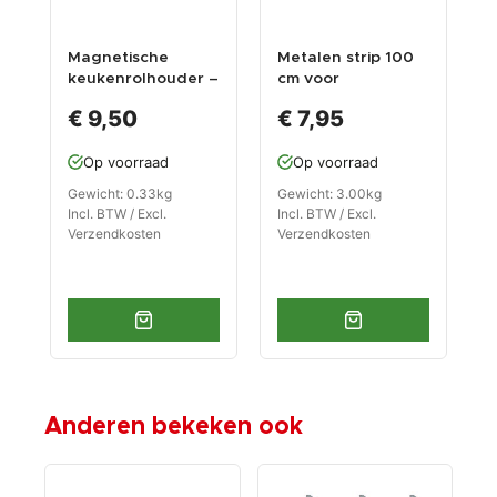
Magnetische
Metalen strip 100
G
keukenrolhouder –
cm voor
k
papierrolhouder
wandmontage
3
€ 9,50
€ 7,95
g
Op voorraad
Op voorraad
Gewicht: 0.33kg
Gewicht: 3.00kg
G
Incl. BTW / Excl.
Incl. BTW / Excl.
I
Verzendkosten
Verzendkosten
V
Anderen bekeken ook