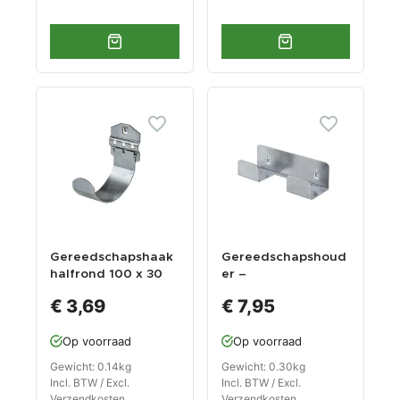
Gereedschapshaak
Gereedschapshoud
halfrond 100 x 30
er –
mm voor
boormachinehouder
€ 3,69
€ 7,95
gereedschapsbord
20 x 6 x 6,5 cm.
Op voorraad
Op voorraad
Gewicht: 0.14kg
Gewicht: 0.30kg
Incl. BTW / Excl.
Incl. BTW / Excl.
Verzendkosten
Verzendkosten