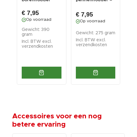
 cm
borenhouder
pennenhouder –
op
voor
gereedschaphouder
ijz
€ 
gereedschapsbord
voor geree...
ijz
€ 7,95
€ 7,95
O
Op voorraad
Op voorraad
Gew
Gewicht: 390
per
Gewicht: 275 gram
gram
160
Incl. BTW excl.
Incl. BTW excl.
Inc
verzendkosten
verzendkosten
ver
Accessoires voor een nog
betere ervaring