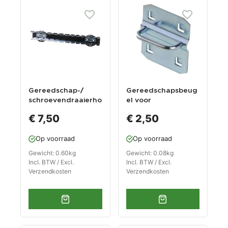
Gereedschap-/
Gereedschapsbeug
schroevendraaierho
el voor
uder voor
gereedschapsbord
€ 7,50
€ 2,50
gatenbord
en
Op voorraad
Op voorraad
Gewicht: 0.60kg
Gewicht: 0.08kg
Incl. BTW / Excl.
Incl. BTW / Excl.
Verzendkosten
Verzendkosten