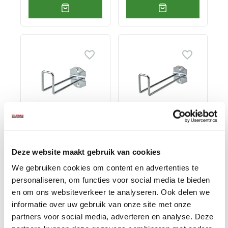
Gereedschapshaak
Gereedschapshaak
– ophanghaak van
– ophanghaak van
staal 150 mm.
staal 210 mm.
Deze website maakt gebruik van cookies
€ 3,95
€ 4,25
We gebruiken cookies om content en advertenties te
Op voorraad
Op voorraad
personaliseren, om functies voor social media te bieden
en om ons websiteverkeer te analyseren. Ook delen we
Gewicht: 0.15kg
Gewicht: 0.17kg
Incl. BTW / Excl.
Incl. BTW / Excl.
informatie over uw gebruik van onze site met onze
Verzendkosten
Verzendkosten
partners voor social media, adverteren en analyse. Deze