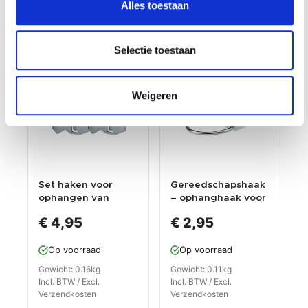
Alles toestaan
Selectie toestaan
Weigeren
Set haken voor
Gereedschapshaak
ophangen van
– ophanghaak voor
ijzerzaag (4
ophangen
€ 4,95
€ 2,95
ijzerzagen)
boormachine.
Op voorraad
Op voorraad
Gewicht: 0.16kg
Gewicht: 0.11kg
Incl. BTW / Excl.
Incl. BTW / Excl.
Verzendkosten
Verzendkosten