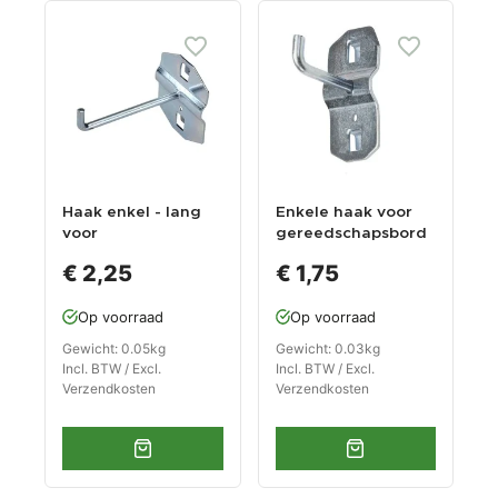
Haak enkel - lang
Enkele haak voor
voor
gereedschapsbord
gereedschapsbord
- verzinkte haak 1
€ 2,25
€ 1,75
pin
Op voorraad
Op voorraad
Gewicht: 0.05kg
Gewicht: 0.03kg
Incl. BTW / Excl.
Incl. BTW / Excl.
Verzendkosten
Verzendkosten