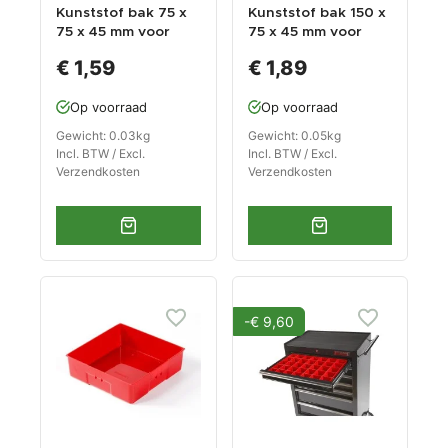
Kunststof bak 75 x
Kunststof bak 150 x
75 x 45 mm voor
75 x 45 mm voor
gereedschapswage
gereedschapswage
€ 1,59
€ 1,89
n
n
Op voorraad
Op voorraad
Gewicht: 0.03kg
Gewicht: 0.05kg
Incl. BTW / Excl.
Incl. BTW / Excl.
Verzendkosten
Verzendkosten
-€ 9,60