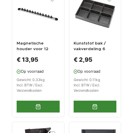
Magnetische
Kunststof bak /
houder voor 12
vakverdeling 6
doppen /
vakken 270 x 185 x
€ 13,95
€ 2,95
doppenrail voor
38 mm voor
1/2" doppen /
gereedschapswage
Op voorraad
Op voorraad
doppenhouder
n
Gewicht: 0.33kg
Gewicht: 0.11kg
Incl. BTW / Excl.
Incl. BTW / Excl.
Verzendkosten
Verzendkosten