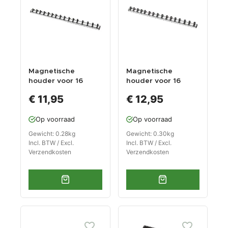
Magnetische
Magnetische
houder voor 16
houder voor 16
doppen /
doppen /
€ 11,95
€ 12,95
doppenrail voor
doppenrail voor
1/4" doppen /
3/8" doppen /
Op voorraad
Op voorraad
doppenhouder
doppenhouder
Gewicht: 0.28kg
Gewicht: 0.30kg
Incl. BTW / Excl.
Incl. BTW / Excl.
Verzendkosten
Verzendkosten