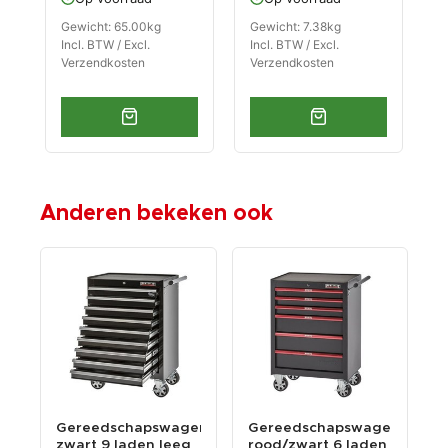
inleg
Gewicht: 65.00kg
Gewicht: 7.38kg
G
Incl. BTW / Excl.
Incl. BTW / Excl.
I
Verzendkosten
Verzendkosten
V
Anderen bekeken ook
en
Gereedschapswagen
Gereedschapswagen
G
zwart 9 laden leeg
rood/zwart 6 laden
g