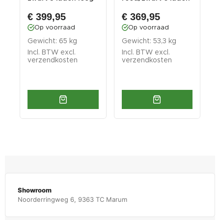
met quick loc...
leeg
l
€ 399,95
€ 369,95
Op voorraad
Op voorraad
Gewicht: 65 kg
Gewicht: 53,3 kg
G
Incl. BTW excl.
Incl. BTW excl.
I
verzendkosten
verzendkosten
v
Showroom
Noorderringweg 6, 9363 TC Marum