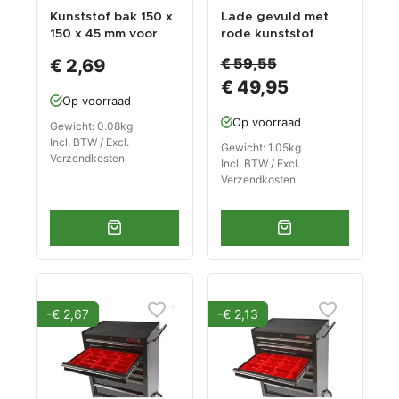
Kunststof bak 150 x
Lade gevuld met
150 x 45 mm voor
rode kunststof
gereedschapswage
bakken type 1
€ 59,55
€ 2,69
n
€ 49,95
Op voorraad
Op voorraad
Gewicht: 0.08kg
Incl. BTW / Excl.
Gewicht: 1.05kg
Verzendkosten
Incl. BTW / Excl.
Verzendkosten
-€ 2,67
-€ 2,13