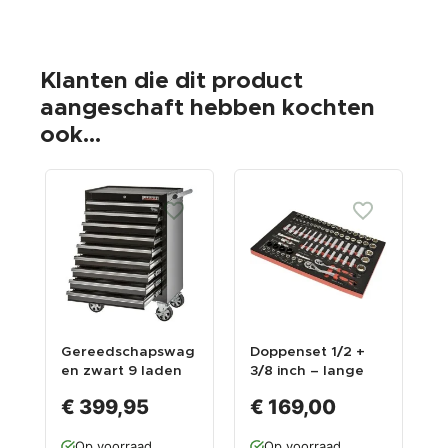
Klanten die dit product
aangeschaft hebben kochten
ook...
Gereedschapswag
Doppenset 1/2 +
G
en zwart 9 laden
3/8 inch – lange
t
leeg met quick
doppen –
g
€ 399,95
€ 169,00
lock
krachtdoppen met
t
ratel en
f
Op voorraad
Op voorraad
hulpstukken - foam