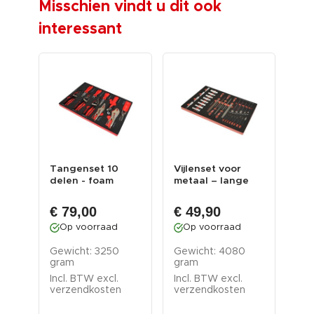
Misschien vindt u dit ook
interessant
/
Tangenset 10
Vijlenset voor
Ge
delen - foam
metaal – lange
roo
185
inleg
doppen –
lad
centerpons ...
€ 79,00
€ 49,90
€ 
Op voorraad
Op voorraad
O
Gewicht: 3250
Gewicht: 4080
ram
Gew
gram
gram
Inc
Incl. BTW excl.
Incl. BTW excl.
ver
verzendkosten
verzendkosten