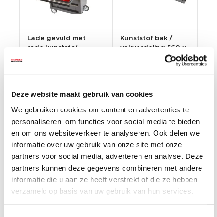
Lade gevuld met
Kunststof bak /
rode kunststof
vakverdeling 560 x
bakken type 4
100 x 38 mm voor
€ 35,84
€ 3,95
gereedschapswage
€ 32,95
n
Op voorraad
Deze website maakt gebruik van cookies
Op voorraad
Gewicht: 0.16kg
Incl. BTW / Excl.
We gebruiken cookies om content en advertenties te
Gewicht: 0.84kg
Verzendkosten
Incl. BTW / Excl.
personaliseren, om functies voor social media te bieden
Verzendkosten
en om ons websiteverkeer te analyseren. Ook delen we
informatie over uw gebruik van onze site met onze
partners voor social media, adverteren en analyse. Deze
partners kunnen deze gegevens combineren met andere
informatie die u aan ze heeft verstrekt of die ze hebben
verzameld op basis van uw gebruik van hun services.