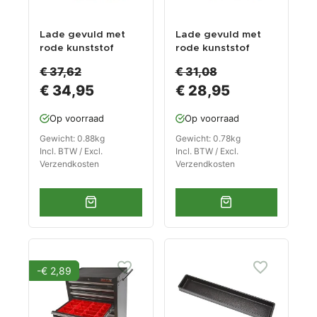
Lade gevuld met
Lade gevuld met
rode kunststof
rode kunststof
bakken type 2
bakken type 3
€ 37,62
€ 31,08
€ 34,95
€ 28,95
Op voorraad
Op voorraad
Gewicht: 0.88kg
Gewicht: 0.78kg
Incl. BTW / Excl.
Incl. BTW / Excl.
Verzendkosten
Verzendkosten
-€ 2,89