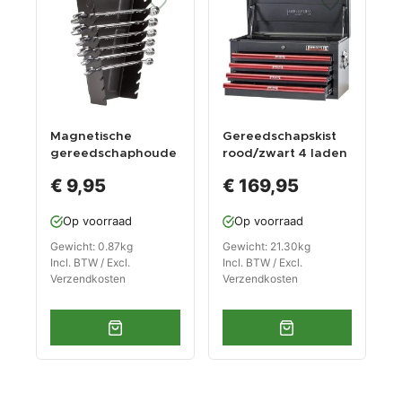
Magnetische
Gereedschapskist
gereedschaphoude
rood/zwart 4 laden
r voor 10 sleutels -
€ 9,95
€ 169,95
zwart
Op voorraad
Op voorraad
Gewicht: 0.87kg
Gewicht: 21.30kg
Incl. BTW / Excl.
Incl. BTW / Excl.
Verzendkosten
Verzendkosten