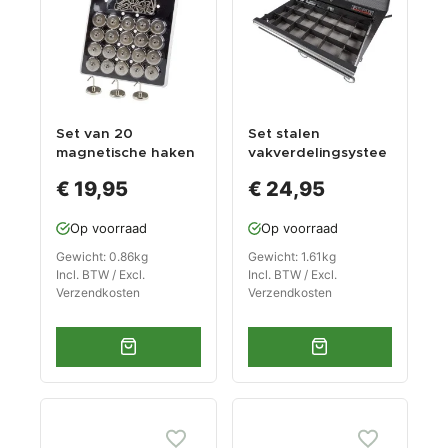
Set van 20
Set stalen
magnetische haken
vakverdelingsystee
m - zwart
€ 19,95
€ 24,95
Op voorraad
Op voorraad
Gewicht: 0.86kg
Gewicht: 1.61kg
Incl. BTW / Excl.
Incl. BTW / Excl.
Verzendkosten
Verzendkosten