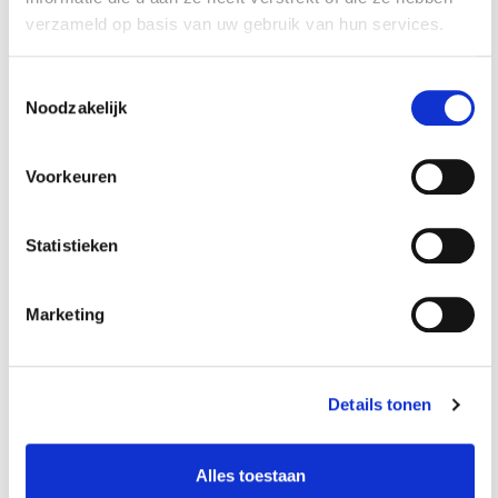
verzameld op basis van uw gebruik van hun services.
Toestemmingsselectie
Noodzakelijk
-€ 2,34
-€ 1,34
Voorkeuren
Statistieken
Lade gevuld met
Lade gevuld met
Marketing
rode kunststof
rode kunststof
bakken type 6
bakken type 8
€ 37,29
€ 21,29
€ 34,95
€ 19,95
Details tonen
Op voorraad
Op voorraad
Gewicht: 0.63kg
Gewicht: 0.48kg
Alles toestaan
Incl. BTW / Excl.
Incl. BTW / Excl.