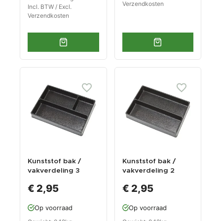
Verzendkosten
Incl. BTW / Excl.
Verzendkosten
Kunststof bak /
Kunststof bak /
vakverdeling 3
vakverdeling 2
vakken 270 x 185 x
vakken 270 x 185 x
€ 2,95
€ 2,95
38 mm voor
38 mm voor
gereedschapswage
gereedschapswage
Op voorraad
Op voorraad
n
n