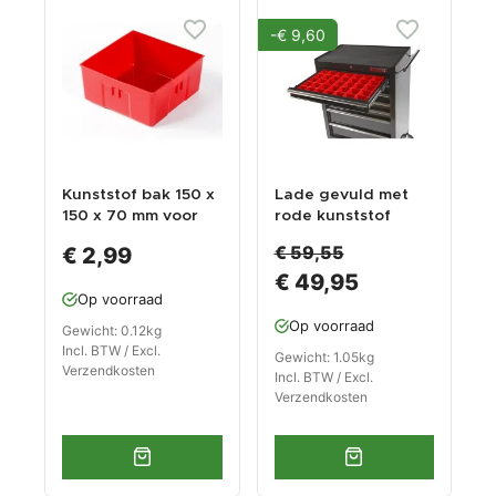
-€ 9,60
Kunststof bak 150 x
Lade gevuld met
150 x 70 mm voor
rode kunststof
gereedschapswage
bakken type 1
€ 59,55
€ 2,99
n
€ 49,95
Op voorraad
Op voorraad
Gewicht: 0.12kg
Incl. BTW / Excl.
Gewicht: 1.05kg
Verzendkosten
Incl. BTW / Excl.
Verzendkosten