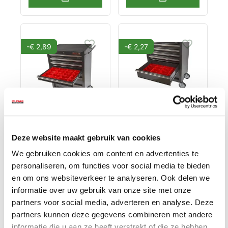
-€ 2,89
-€ 2,27
Lade gevuld met
Lade gevuld met
rode kunststof
rode kunststof
Deze website maakt gebruik van cookies
bakken type 4
bakken type 5
€ 35,84
€ 51,22
We gebruiken cookies om content en advertenties te
€ 32,95
€ 48,95
personaliseren, om functies voor social media te bieden
en om ons websiteverkeer te analyseren. Ook delen we
Op voorraad
Op voorraad
informatie over uw gebruik van onze site met onze
Gewicht: 0.84kg
Gewicht: 1.25kg
partners voor social media, adverteren en analyse. Deze
Incl. BTW / Excl.
Incl. BTW / Excl.
Verzendkosten
Verzendkosten
partners kunnen deze gegevens combineren met andere
informatie die u aan ze heeft verstrekt of die ze hebben