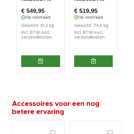
laden
laden
zwa
€ 549,95
€ 519,95
€ 
Op voorraad
Op voorraad
O
 kg
Gewicht: 81,3 kg
Gewicht: 74,6 kg
Gew
Incl. BTW excl.
Incl. BTW excl.
Inc
verzendkosten
verzendkosten
ver
Accessoires voor een nog
betere ervaring