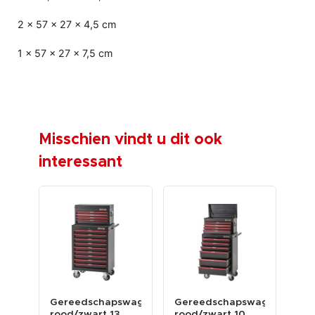
2 x 57 x 27 x 4,5 cm
1 x 57 x 27 x 7,5 cm
Misschien vindt u dit ook
interessant
swagen
Gereedschapswagenset
Gereedschapswagenset
Pro
rood/zwart 13
rood/zwart 10
ge