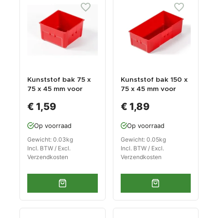
Kunststof bak 75 x
Kunststof bak 150 x
75 x 45 mm voor
75 x 45 mm voor
gereedschapswage
gereedschapswage
€ 1,59
€ 1,89
n
n
Op voorraad
Op voorraad
Gewicht: 0.03kg
Gewicht: 0.05kg
Incl. BTW / Excl.
Incl. BTW / Excl.
Verzendkosten
Verzendkosten