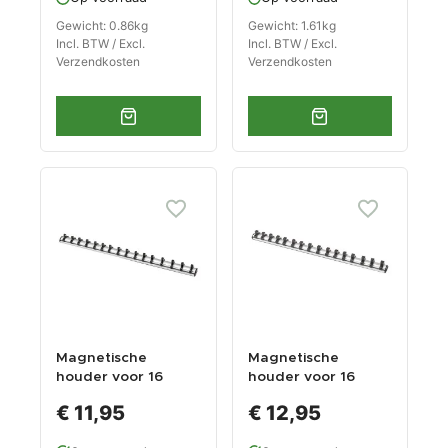
Gewicht: 0.86kg
Gewicht: 1.61kg
Incl. BTW / Excl.
Incl. BTW / Excl.
Verzendkosten
Verzendkosten
Magnetische
Magnetische
houder voor 16
houder voor 16
doppen /
doppen /
€ 11,95
€ 12,95
doppenrail voor
doppenrail voor
1/4" doppen /
3/8" doppen /