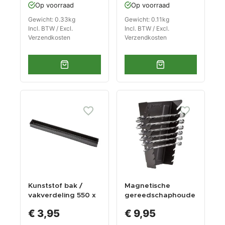
Op voorraad
Op voorraad
doppenhouder
n
Gewicht: 0.33kg
Gewicht: 0.11kg
Incl. BTW / Excl.
Incl. BTW / Excl.
Verzendkosten
Verzendkosten
Kunststof bak /
Magnetische
vakverdeling 550 x
gereedschaphoude
50 x 38 mm voor
r voor 10 sleutels -
€ 3,95
€ 9,95
gereedschapskist
zwart