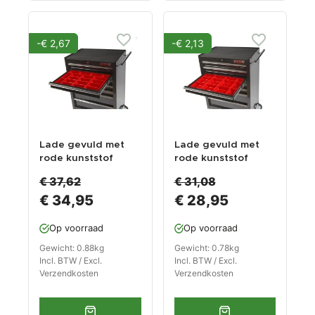
-€ 2,67
-€ 2,13
Lade gevuld met
Lade gevuld met
rode kunststof
rode kunststof
bakken type 2
bakken type 3
€ 37,62
€ 31,08
€ 34,95
€ 28,95
Op voorraad
Op voorraad
Gewicht: 0.88kg
Gewicht: 0.78kg
Incl. BTW / Excl.
Incl. BTW / Excl.
Verzendkosten
Verzendkosten