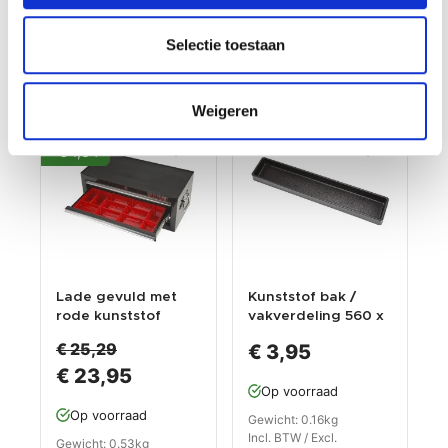
Verzendkosten
Verzendkosten
Selectie toestaan
Weigeren
-€ 1,34
Lade gevuld met
Kunststof bak /
rode kunststof
vakverdeling 560 x
bakken type 7
100 x 38 mm voor
€ 25,29
€ 3,95
gereedschapswage
€ 23,95
n
Op voorraad
Op voorraad
Gewicht: 0.16kg
Incl. BTW / Excl.
Gewicht: 0.53kg