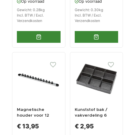
Op voorraad
Op voorraad
doppenhouder
doppenhouder
Gewicht: 0.28kg
Gewicht: 0.30kg
Incl. BTW / Excl.
Incl. BTW / Excl.
Verzendkosten
Verzendkosten
Magnetische
Kunststof bak /
houder voor 12
vakverdeling 6
doppen /
vakken 270 x 185 x
€ 13,95
€ 2,95
doppenrail voor
38 mm voor
1/2" doppen /
gereedschapswage