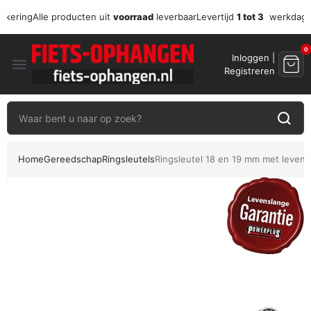
zekering
Alle producten uit
voorraad
leverbaar
Levertijd
1 tot 3
werkdag
0
Inloggen |
menu
Registreren
Home
Gereedschap
Ringsleutels
Ringsleutel 18 en 19 mm met levens