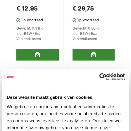
levenslange
levenslange
€ 12,95
€ 29,75
garantie
garantie
Op voorraad
Op voorraad
Gewicht: 0.31kg
Gewicht: 0.86kg
Incl. BTW / Excl.
Incl. BTW / Excl.
Verzendkosten
Verzendkosten
Deze website maakt gebruik van cookies
We gebruiken cookies om content en advertenties te
personaliseren, om functies voor social media te bieden
en om ons websiteverkeer te analyseren. Ook delen we
Ringsleutelset 13
Magnetische
informatie over uw gebruik van onze site met onze
delig met
gereedschapshoud