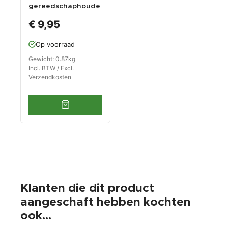
gereedschaphoude
r voor 10 sleutels -
€ 9,95
zwart
Op voorraad
Gewicht: 0.87kg
Incl. BTW / Excl.
Verzendkosten
Klanten die dit product
aangeschaft hebben kochten
ook...