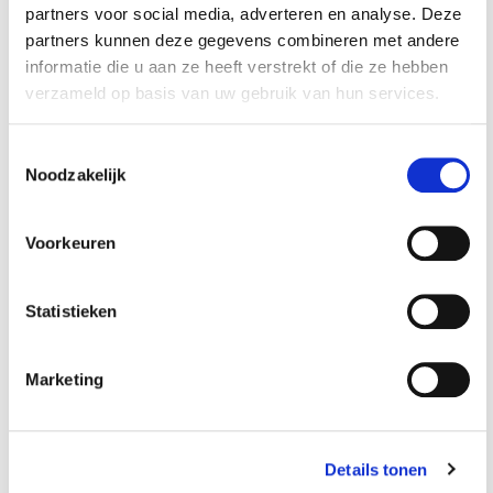
partners voor social media, adverteren en analyse. Deze
levenslange
er 60 cm breed
€ 69,95
€ 12,50
partners kunnen deze gegevens combineren met andere
garantie
informatie die u aan ze heeft verstrekt of die ze hebben
Op voorraad
Op voorraad
verzameld op basis van uw gebruik van hun services.
Gewicht: 3.32kg
Gewicht: 1.47kg
Incl. BTW / Excl.
Incl. BTW / Excl.
Toestemmingsselectie
Verzendkosten
Verzendkosten
Noodzakelijk
Voorkeuren
Statistieken
Marketing
Details tonen
Magnetische
Magnetische