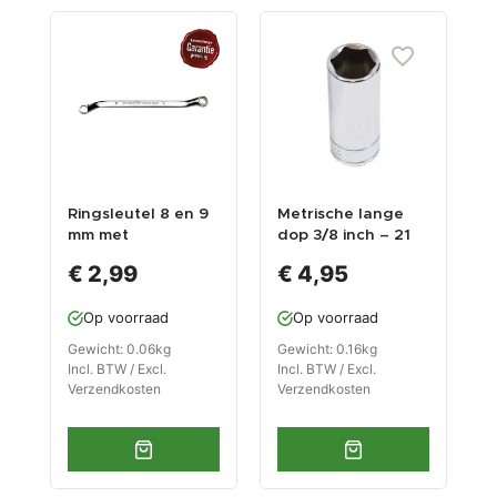
Ringsleutel 8 en 9
Metrische lange
E
mm met
dop 3/8 inch – 21
g
levenslange
mm. zeskant dop –
-
€ 2,99
€ 4,95
garantie
6,3 cm. lange
p
dopsleutel
Op voorraad
Op voorraad
Gewicht: 0.06kg
Gewicht: 0.16kg
G
Incl. BTW / Excl.
Incl. BTW / Excl.
I
Verzendkosten
Verzendkosten
V