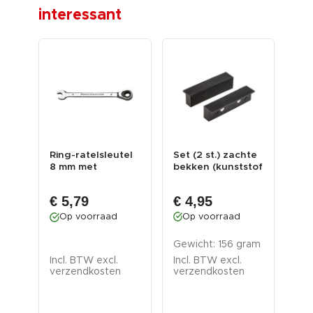
interessant
Ring-ratelsleutel
Set (2 st.) zachte
Dop
8 mm met
bekken (kunststof
inc
levenslange
met magneten)...
omk
garantie
en 
€ 4,95
€ 5,79
€ 
Op voorraad
Op voorraad
O
Gewicht: 156 gram
Incl. BTW excl.
Inc
Incl. BTW excl.
verzendkosten
ver
verzendkosten