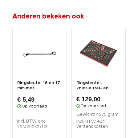
Anderen bekeken ook
Ringsleutel 16 en 17
Ringsleutel,
S
mm met
kniesleutel- en
m
levenslange
olieleiding
r
€ 129,00
€ 5,49
garantie
sleutelse...
d
Op voorraad
Op voorraad
Gewicht: 4575 gram
G
Incl. BTW excl.
Incl. BTW excl.
I
verzendkosten
verzendkosten
v