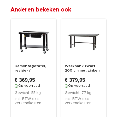
Anderen bekeken ook
Demontagetafel,
Werkbank zwart
W
revisie- /
200 cm met zinken
2
x
montagetafel
werkblad - open m...
w
€ 369,95
€ 379,95
verrijdbaa...
Op voorraad
Op voorraad
Gewicht: 55 kg
Gewicht: 77 kg
G
Incl. BTW excl.
Incl. BTW excl.
I
verzendkosten
verzendkosten
v