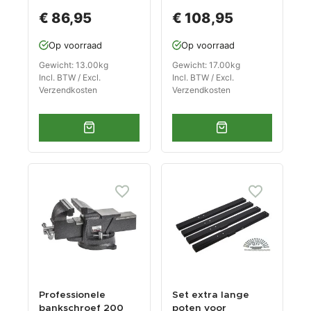
mm. draaibare
mm. draaibare
€ 86,95
€ 108,95
uitvoering met
uitvoering met
aambeeld
aambeeld
Op voorraad
Op voorraad
Gewicht: 13.00kg
Gewicht: 17.00kg
Incl. BTW / Excl.
Incl. BTW / Excl.
Verzendkosten
Verzendkosten
Professionele
Set extra lange
bankschroef 200
poten voor