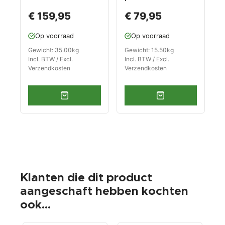
mm. draaibare
werkbank PP-T
€ 159,95
€ 79,95
uitvoering met
0445S, 0446S en
aambeeld
0447S (zwart )
Op voorraad
Op voorraad
extra hoge
werkbank
Gewicht: 35.00kg
Gewicht: 15.50kg
Incl. BTW / Excl.
Incl. BTW / Excl.
Verzendkosten
Verzendkosten
Klanten die dit product
aangeschaft hebben kochten
ook...