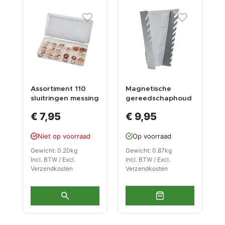
Assortiment 110
Magnetische
G
sluitringen messing
gereedschaphoud
k
- messing ringen
er voor 10 sleutels
v
€ 7,95
€ 9,95
set - messing
- grijs
g
sluitring
Niet op voorraad
Op voorraad
Gewicht: 0.20kg
Gewicht: 0.87kg
G
Incl. BTW / Excl.
Incl. BTW / Excl.
I
Verzendkosten
Verzendkosten
V