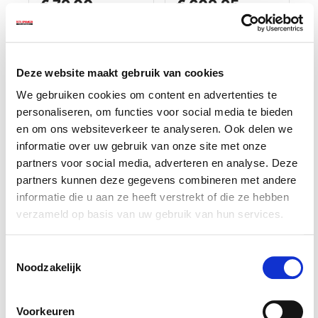
€ 79,00
€ 609,95
gereedschapswage
n
Op voorraad
Niet op voorraad
Gewicht: 13.00kg
Gewicht: 118.00kg
Incl. BTW / Excl.
Incl. BTW / Excl.
Deze website maakt gebruik van cookies
Verzendkosten
Verzendkosten
We gebruiken cookies om content en advertenties te
personaliseren, om functies voor social media te bieden
en om ons websiteverkeer te analyseren. Ook delen we
informatie over uw gebruik van onze site met onze
partners voor social media, adverteren en analyse. Deze
partners kunnen deze gegevens combineren met andere
informatie die u aan ze heeft verstrekt of die ze hebben
verzameld op basis van uw gebruik van hun services.
Toestemmingsselectie
Noodzakelijk
Gereedschapsbord
Bankschroef 125
zwart 150 x 61 cm
mm. draaibare
Voorkeuren
uitvoering met