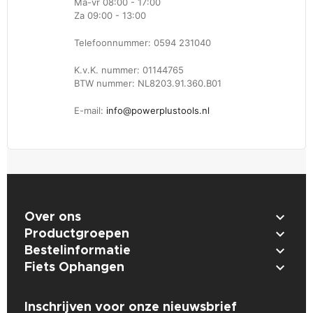
Ma-vr 08:00 - 17:00
Za 09:00 - 13:00
Telefoonnummer: 0594 231040
K.v.K. nummer: 01144765
BTW nummer: NL8203.91.360.B01
E-mail:
info@powerplustools.nl

Over ons

Productgroepen

Bestelinformatie

Fiets Ophangen
Inschrijven voor onze nieuwsbrief