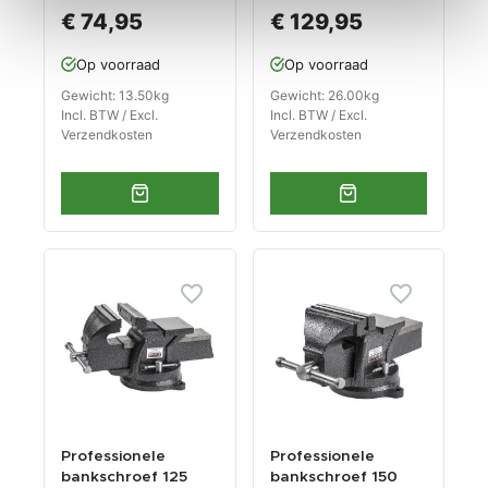
uitvoering met
uitvoering met
€ 74,95
€ 129,95
aambeeld
aambeeld
Op voorraad
Op voorraad
Gewicht: 13.50kg
Gewicht: 26.00kg
Incl. BTW / Excl.
Incl. BTW / Excl.
Verzendkosten
Verzendkosten
Professionele
Professionele
bankschroef 125
bankschroef 150