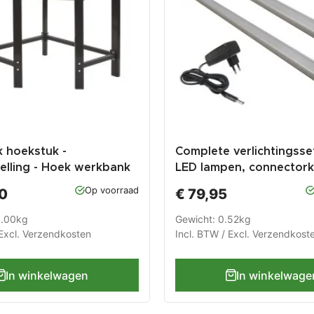
 hoekstuk -
Complete verlichtingsse
elling - Hoek werkbank
LED lampen, connectork
t hardhouten blad
12 Volt adapter
Op voorraad
0
€ 79,95
8.00kg
Gewicht: 0.52kg
Excl.
Verzendkosten
Incl. BTW / Excl.
Verzendkost
In winkelwagen
In winkelwage