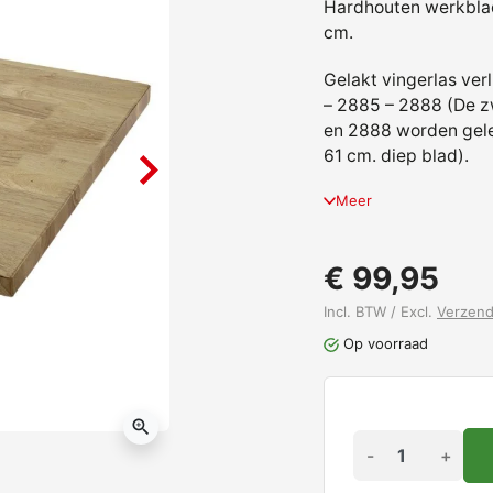
Hardhouten werkblad 
cm.
Gelakt vingerlas ve
– 2885 – 2888 (De zw
en 2888 worden gele
61 cm. diep blad).
Meer
€ 99,95
Incl. BTW / Excl.
Verzen
Op voorraad
zoom_in
-
+