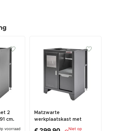
ng
et 2
Matzwarte
91 cm.
werkplaatskast met
afvalbak 68 x 46 x 91 cm.
p voorraad
Niet op
€ 299,90