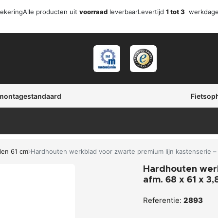
zekering
Alle producten uit
voorraad
leverbaar
Levertijd
1 tot 3
werkdag
 montagestandaard
Fietsop
len 61 cm
Hardhouten werkblad voor zwarte premium lijn kastenserie – 
Hardhouten werk
afm. 68 x 61 x 3,
Referentie:
2893