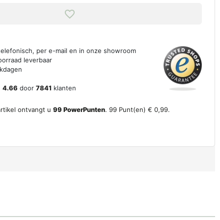
 telefonisch, per e-mail en in onze showroom
oorraad leverbaar
erkdagen
n
4.66
door
7841
klanten
artikel ontvangt u
99
PowerPunten
.
99
Punt(en)
€ 0,99
.