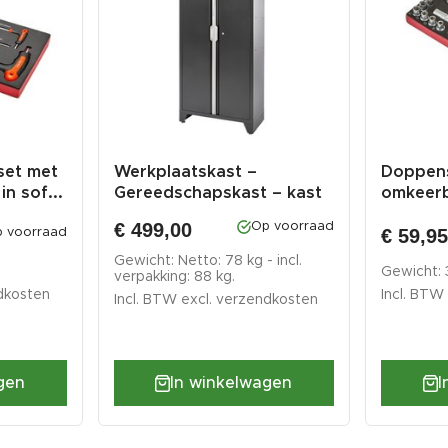
set met
Werkplaatskast –
Doppens
n sof...
Gereedschapskast – kast
omkeerb
voor werk...
verlengs
€ 499,00
Op voorraad
€ 59,9
 voorraad
Gewicht: Netto: 78 kg - incl.
Gewicht:
verpakking: 88 kg.
dkosten
Incl. BTW
Incl. BTW excl.
verzendkosten
gen
I
In winkelwagen