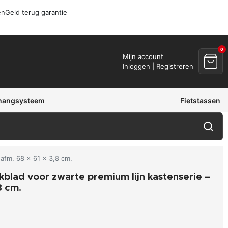
en
Geld terug garantie
0
Mijn account
Inloggen | Registreren
hangsysteem
Fietstassen
afm. 68 x 61 x 3,8 cm.
blad voor zwarte premium lijn kastenserie –
8 cm.