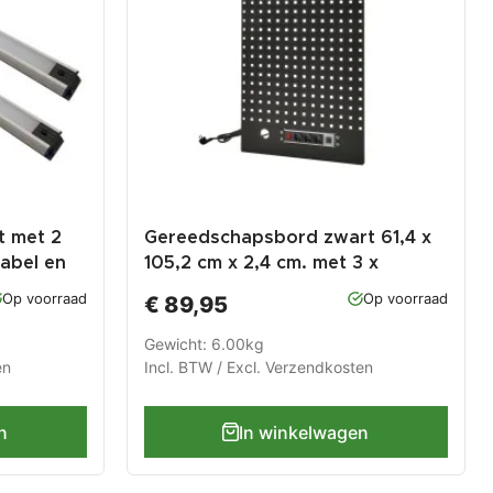
t met 2
Gereedschapsbord zwart 61,4 x
abel en
105,2 cm x 2,4 cm. met 3 x
stopcontact en 2 x USB poort
Op voorraad
Op voorraad
€ 89,95
voor Heavy Duty werkbankserie
Gewicht: 6.00kg
en
Incl. BTW / Excl.
Verzendkosten
n
In winkelwagen