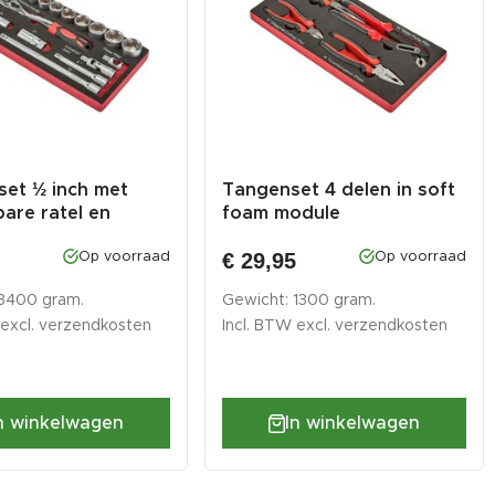
et ½ inch met
Tangenset 4 delen in soft
are ratel en
foam module
t...
5
€ 29,95
Op voorraad
Op voorraad
 3400 gram.
Gewicht: 1300 gram.
 excl.
verzendkosten
Incl. BTW excl.
verzendkosten
n winkelwagen
In winkelwagen