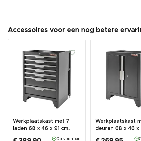
Accessoires voor een nog betere ervari
Werkplaatskast met 7
Werkplaatskast m
laden 68 x 46 x 91 cm.
deuren 68 x 46 x 
matzwart
matzwart
Op voorraad
O
€ 389,90
€ 269,95