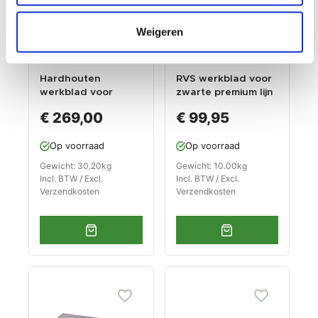
Weigeren
Hardhouten
RVS werkblad voor
werkblad voor
zwarte premium lijn
premium zwart
kastenserie – afm.
€ 269,00
€ 99,95
kastenserie – afm.
68 x 61 x 3,8 cm
204 x 61 x 3,8 cm
Op voorraad
Op voorraad
Gewicht: 30.20kg
Gewicht: 10.00kg
Incl. BTW / Excl.
Incl. BTW / Excl.
Verzendkosten
Verzendkosten