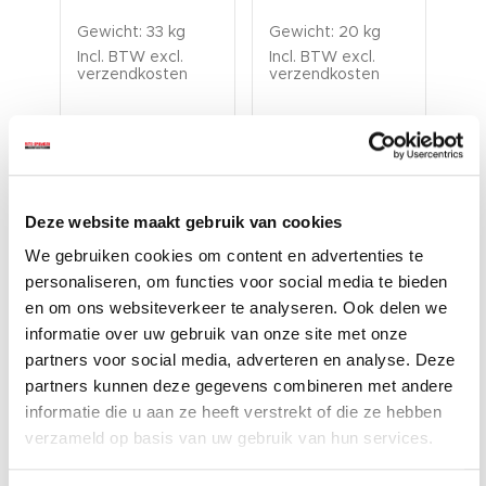
: 78
gew
Gewicht: 33 kg
Gewicht: 20 kg
Gew
kg.
ver
Incl. BTW excl.
Incl. BTW excl.
verzendkosten
verzendkosten
Inc
ver
Deze website maakt gebruik van cookies
We gebruiken cookies om content en advertenties te
personaliseren, om functies voor social media te bieden
en om ons websiteverkeer te analyseren. Ook delen we
Accessoires voor een nog
informatie over uw gebruik van onze site met onze
betere ervaring
partners voor social media, adverteren en analyse. Deze
partners kunnen deze gegevens combineren met andere
informatie die u aan ze heeft verstrekt of die ze hebben
verzameld op basis van uw gebruik van hun services.