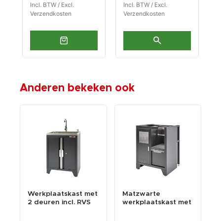
Incl. BTW / Excl.
Incl. BTW / Excl.
I
Verzendkosten
Verzendkosten
V
Anderen bekeken ook
t
Werkplaatskast met
Matzwarte
R
e
2 deuren incl. RVS
werkplaatskast met
p
wasbak en wa...
afvalbak 68 x 46 x
k
91...