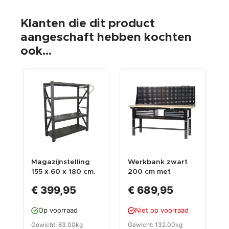
Klanten die dit product
aangeschaft hebben kochten
ook...
Magazijnstelling
Werkbank zwart
L
155 x 60 x 180 cm.
200 cm met
V
capaciteit 1000 kg
hardhouten blad +
(
€ 399,95
€ 689,95
2
:
gereedschapskiste
c
Op voorraad
Niet op voorraad
n en zwart
gereedschapsbord
Gewicht: 83.00kg
Gewicht: 132.00kg
G