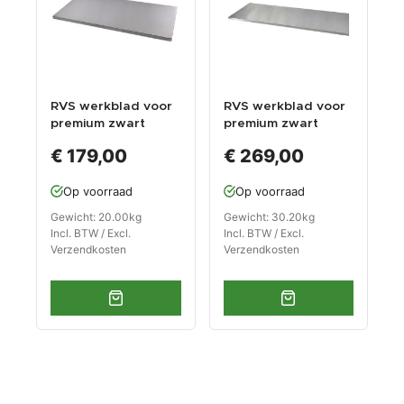
RVS werkblad voor
RVS werkblad voor
premium zwart
premium zwart
kastenserie – afm.
kastenserie – afm.
€ 179,00
€ 269,00
136 x 61 x 3,8 cm
204 x 61 x 3,8 cm
Op voorraad
Op voorraad
Gewicht: 20.00kg
Gewicht: 30.20kg
Incl. BTW / Excl.
Incl. BTW / Excl.
Verzendkosten
Verzendkosten