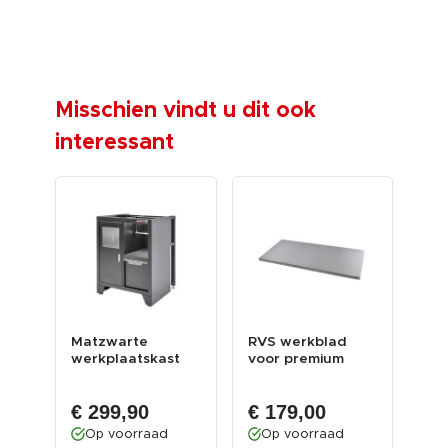
Misschien vindt u dit ook
interessant
t –
Matzwarte
RVS werkblad
Zwa
kast
werkplaatskast
voor premium
wer
k...
met afvalbak 68 x
zwart kastenserie
136
€ 
46 x 91...
– afm....
lade
€ 299,90
€ 179,00
O
Op voorraad
Op voorraad
Gew