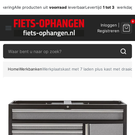
zekering
Alle producten uit
voorraad
leverbaar
Levertijd
1 tot 3
werkdag
0
Inloggen |
menu
Registreren
Home
Werkbanken
Werkplaatskast met 7 laden plus kast met draaid