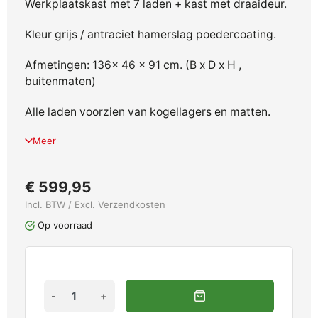
Werkplaatskast met 7 laden + kast met draaideur.
Kleur grijs / antraciet hamerslag poedercoating.
Afmetingen: 136x 46 x 91 cm. (B x D x H ,
buitenmaten)
Alle laden voorzien van kogellagers en matten.
Meer
€ 599,95
Incl. BTW / Excl.
Verzendkosten
Op voorraad
-
+