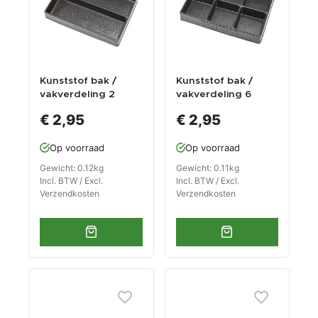
Kunststof bak /
Kunststof bak /
vakverdeling 2
vakverdeling 6
vakken 270 x 185 x
vakken 270 x 185 x
€ 2,95
€ 2,95
38 mm voor
38 mm voor
gereedschapswage
gereedschapswage
Op voorraad
Op voorraad
n
n
Gewicht: 0.12kg
Gewicht: 0.11kg
Incl. BTW / Excl.
Incl. BTW / Excl.
Verzendkosten
Verzendkosten