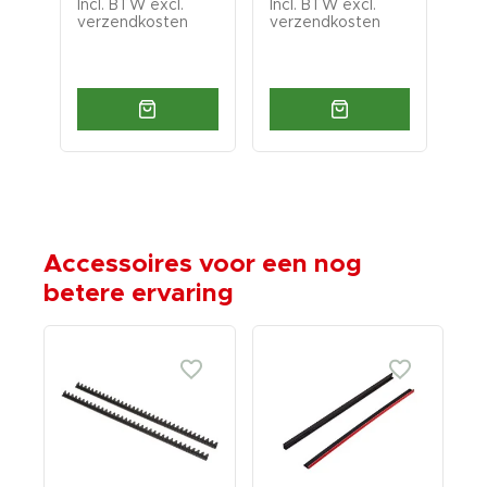
Incl. BTW excl.
Incl. BTW excl.
Inc
verzendkosten
verzendkosten
ver
Accessoires voor een nog
betere ervaring