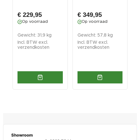
91 cm
cm
g
6
€ 229,95
€ 349,95
Op voorraad
Op voorraad
Gewicht: 31,9 kg
Gewicht: 57,8 kg
G
Incl. BTW excl.
Incl. BTW excl.
I
verzendkosten
verzendkosten
v
Showroom