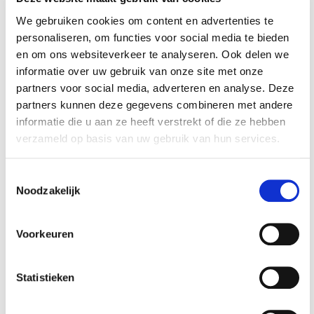
We gebruiken cookies om content en advertenties te
personaliseren, om functies voor social media te bieden
en om ons websiteverkeer te analyseren. Ook delen we
Lade gevuld met
Lade gevuld met
rode kunststof
rode kunststof
informatie over uw gebruik van onze site met onze
bakken type 3
bakken type 4
partners voor social media, adverteren en analyse. Deze
€ 31,08
€ 35,84
partners kunnen deze gegevens combineren met andere
€ 28,95
€ 32,95
informatie die u aan ze heeft verstrekt of die ze hebben
Op voorraad
Op voorraad
verzameld op basis van uw gebruik van hun services.
Gewicht: 0.78kg
Gewicht: 0.84kg
Incl. BTW / Excl.
Incl. BTW / Excl.
Toestemmingsselectie
Verzendkosten
Verzendkosten
Noodzakelijk
Voorkeuren
Statistieken