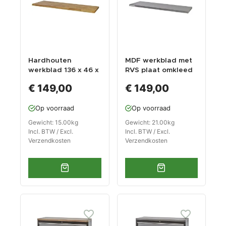
Hardhouten
MDF werkblad met
werkblad 136 x 46 x
RVS plaat omkleed
3,6 cm voor
136 x 46 x 3,6 cm
€ 149,00
€ 149,00
garageserie
voor garageserie
Op voorraad
Op voorraad
Gewicht: 15.00kg
Gewicht: 21.00kg
Incl. BTW / Excl.
Incl. BTW / Excl.
Verzendkosten
Verzendkosten