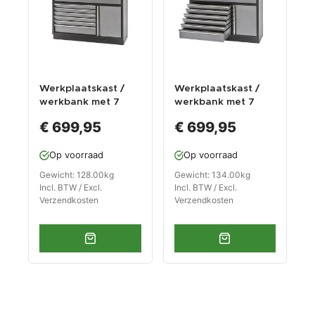
Werkplaatskast /
Werkplaatskast /
werkbank met 7
werkbank met 7
laden +
laden +
€ 699,95
€ 699,95
draaideurkast met
draaideurkast met
hardhouten
metaal omkleed
Op voorraad
Op voorraad
werkblad - 136 x 46
werkblad - 136 x 46
x 94,6 cm
x 94,6 cm
Gewicht: 128.00kg
Gewicht: 134.00kg
Incl. BTW / Excl.
Incl. BTW / Excl.
Verzendkosten
Verzendkosten