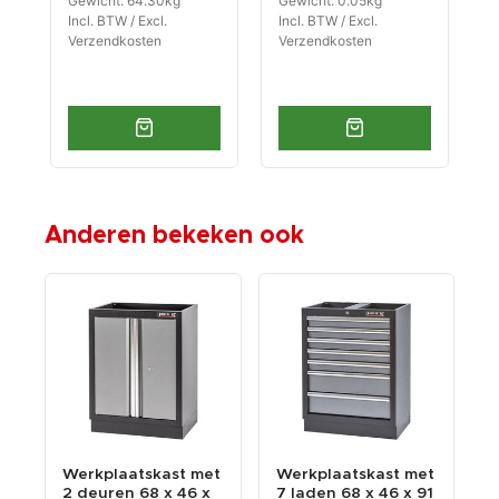
Gewicht: 64.30kg
Gewicht: 0.05kg
G
Incl. BTW / Excl.
Incl. BTW / Excl.
I
Verzendkosten
Verzendkosten
V
Anderen bekeken ook
Werkplaatskast met
Werkplaatskast met
W
2 deuren 68 x 46 x
7 laden 68 x 46 x 91
h