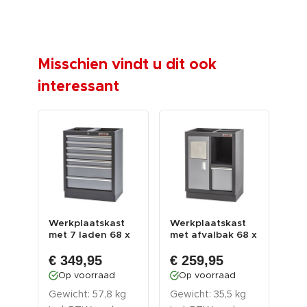
Misschien vindt u dit ook
interessant
Werkplaatskast
Werkplaatskast
Ge
met 7 laden 68 x
met afvalbak 68 x
105
 46
46 x 91 cm
46 x 91 cm
x s
€ 349,95
€ 259,95
€ 
Op voorraad
Op voorraad
O
Gewicht: 57,8 kg
Gewicht: 35,5 kg
Gew