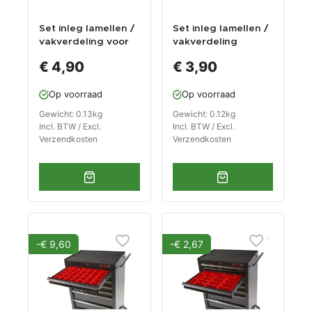
Set inleg lamellen /
Set inleg lamellen /
vakverdeling voor
vakverdeling
steeksleutels
€ 4,90
€ 3,90
Op voorraad
Op voorraad
Gewicht: 0.13kg
Gewicht: 0.12kg
Incl. BTW / Excl.
Incl. BTW / Excl.
Verzendkosten
Verzendkosten
-€ 9,60
-€ 2,67