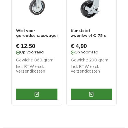
Wiel voor
Kunststof
K
en
gereedschapswagens
zwenkwiel Ø 75 x
z
PP-T 0676 en 0704
28 mm. met rem.
3
€ 12,50
€ 4,90
Op voorraad
Op voorraad
Gewicht: 860 gram
Gewicht: 290 gram
G
Incl. BTW excl.
Incl. BTW excl.
I
verzendkosten
verzendkosten
v