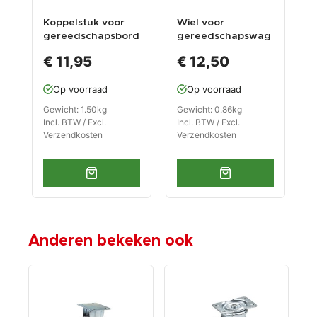
Koppelstuk voor
Wiel voor
E
gereedschapsbord
gereedschapswag
x
en en
ens PP-T 0676 en
6
€ 11,95
€ 12,50
werkplaatskasten
0704
g
van de serie
i
Op voorraad
Op voorraad
premium zwart
Gewicht: 1.50kg
Gewicht: 0.86kg
G
Incl. BTW / Excl.
Incl. BTW / Excl.
I
Verzendkosten
Verzendkosten
V
Anderen bekeken ook