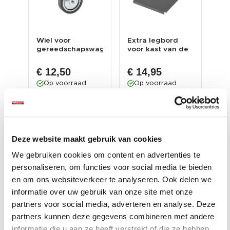
en
Wiel voor
Extra legbord
Set
gereedschapswagens
voor kast van de
/ v
PP-T 0676 en
gereedschapswagen
0704
0...
€ 12,50
€ 14,95
€ 
Op voorraad
Op voorraad
O
Gewicht: 860
Gewicht: 1630
g
Gew
gram
gram
Inc
Incl. BTW excl.
Incl. BTW excl.
ver
verzendkosten
verzendkosten
Deze website maakt gebruik van cookies
We gebruiken cookies om content en advertenties te
personaliseren, om functies voor social media te bieden
en om ons websiteverkeer te analyseren. Ook delen we
informatie over uw gebruik van onze site met onze
partners voor social media, adverteren en analyse. Deze
partners kunnen deze gegevens combineren met andere
informatie die u aan ze heeft verstrekt of die ze hebben